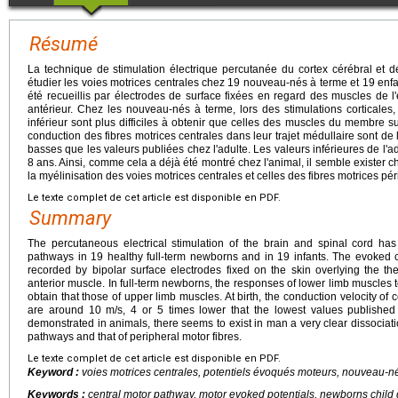
Résumé
La technique de stimulation électrique percutanée du cortex cérébral et de
étudier les voies motrices centrales chez 19 nouveau-nés à terme et 19 enf
été recueillis par électrodes de surface fixées en regard des muscles de
antérieur. Chez les nouveau-nés à terme, lors des stimulations cortical
inférieur sont plus difficiles à obtenir que celles des muscles du membre su
conduction des fibres motrices centrales dans leur trajet médullaire sont de l
basses que les valeurs publiées chez l'adulte. Les valeurs inférieures de l'ad
8 ans. Ainsi, comme cela a déjà été montré chez l'animal, il semble exister 
la myélinisation des voies motrices centrales et celles des fibres motrices pé
Le texte complet de cet article est disponible en PDF.
Summary
The percutaneous electrical stimulation of the brain and spinal cord ha
pathways in 19 healthy full-term newborns and in 19 infants. The evoked
recorded by bipolar surface electrodes fixed on the skin overlying the t
anterior muscle. In full-term newborns, the responses of lower limb muscles to 
obtain that those of upper limb muscles. At birth, the conduction velocity of 
are around 10 m/s, 4 or 5 times lower that the lowest values published
demonstrated in animals, there seems to exist in man a very clear dissociat
pathways and that of peripheral motor fibres.
Le texte complet de cet article est disponible en PDF.
Keyword :
voies motrices centrales, potentiels évoqués moteurs, nouveau-né
Keywords :
central motor pathway, motor evoked potentials, newborns chil