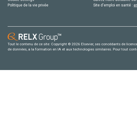
Politique de la vie privée
Site d'emploi en santé :
e
Tout le contenu de ce site: Copyright © 2026 Elsevier, ses concédants de licence e
de données, a la formation en IA et aux technologies similaires. Pour tout con