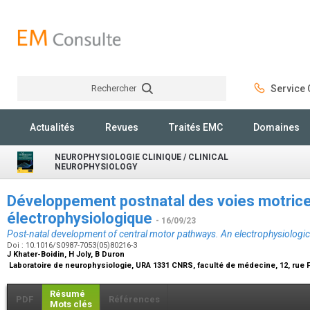
Rechercher
Service C
Rechercher
Actualités
Revues
Traités EMC
Domaines
NEUROPHYSIOLOGIE CLINIQUE / CLINICAL
NEUROPHYSIOLOGY
Développement postnatal des voies motrice
électrophysiologique
- 16/09/23
Post-natal development of central motor pathways. An electrophysiologic
Doi : 10.1016/S0987-7053(05)80216-3
J Khater-Boidin, H Joly, B Duron
Laboratoire de neurophysiologie, URA 1331 CNRS, faculté de médecine, 12, rue 
Résumé
PDF
Références
Mots clés