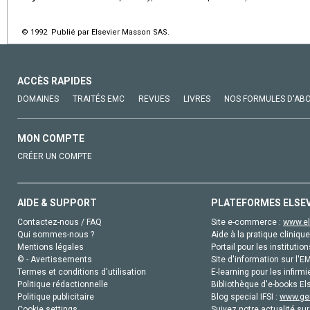
© 1992 Publié par Elsevier Masson SAS.
ACCÈS RAPIDES
DOMAINES
TRAITÉS EMC
REVUES
LIVRES
NOS FORMULES D'AB
MON COMPTE
CRÉER UN COMPTE
AIDE & SUPPORT
PLATEFORMES ELSE
Contactez-nous / FAQ
Site e-commerce :
www.el
Qui sommes-nous ?
Aide à la pratique clinique
Mentions légales
Portail pour les institution
© - Avertissements
Site d'information sur l'E
Termes et conditions d'utilisation
E-learning pour les infirmi
Politique rédactionnelle
Bibliothèque d'e-books Els
Politique publicitaire
Blog special IFSI :
www.gen
Cookie settings
Suivez notre actualité sur