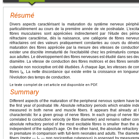
Résumé
Divers aspects caractérisant la maturation du système nerveux périphér
particulièrement au cours de la première année de vie postnatale. L'excita
fibres musculaires sont appréciées indirectement par l'étude des pério
réfractaire caractérise, dès la naissance, une catégorie de fibres nerve
réfractaires ont des valeurs pratiquement constantes au cours du déve
maturation des fibres appréciée par la mesure des vitesses de conduction
exister une discrète immaturité de l'excitabilité chez les prématurés com
aux adultes. Le développement des fibres nerveuses est étudié dans ses deu
diamètre. La vitesse de conduction des fibres motrices et des fibres sensiti
cutanée non nociceptive ont été étudiées. À chaque âge, les vitesses de con
fibres I
. La nette discordance qui existe entre la croissance en longueu
A
l'évolution des temps de conduction.
Le texte complet de cet article est disponible en PDF.
Summary
Different aspects of the maturation of the peripheral nervous system have be
the first year of postnatal life. Absolute refractory periods which enable ind
measured in both nerve and muscle fibers. It appears that already at bi
characteristic for a given group of nerve fibres. In each group of nerve fibr
correlated to conduction velocity (
ie
fibre diameter) and remains rather con
absolute refractory period of the most excitable fibres is smaller than the a
independent of the subject's age. On the other hand, the absolute refractory p
in premature in comparison with full-term neonates and adults. The diameter 
fibers (motor — I
— non nociceptive cutaneous) is assessed by measurement