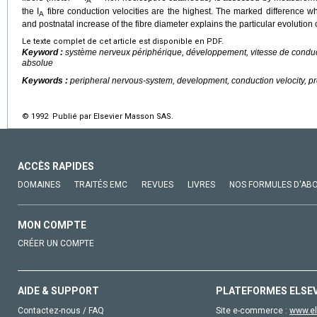
A
the I
fibre conduction velocities are the highest. The marked difference 
A
and postnatal increase of the fibre diameter explains the particular evolution 
Le texte complet de cet article est disponible en PDF.
Keyword :
système nerveux périphérique, développement, vitesse de conduct
absolue
Keywords :
peripheral nervous-system, development, conduction velocity, pr
© 1992 Publié par Elsevier Masson SAS.
ACCÈS RAPIDES
DOMAINES
TRAITÉS EMC
REVUES
LIVRES
NOS FORMULES D'AB
MON COMPTE
CRÉER UN COMPTE
AIDE & SUPPORT
PLATEFORMES ELSE
Contactez-nous / FAQ
Site e-commerce :
www.el