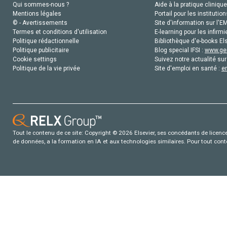
Qui sommes-nous ?
Aide à la pratique clinique
Mentions légales
Portail pour les institution
© - Avertissements
Site d'information sur l'E
Termes et conditions d'utilisation
E-learning pour les infirmi
Politique rédactionnelle
Bibliothèque d'e-books Els
Politique publicitaire
Blog special IFSI :
www.gen
Cookie settings
Suivez notre actualité sur
Politique de la vie privée
Site d'emploi en santé :
e
Tout le contenu de ce site: Copyright © 2026 Elsevier, ses concédants de licence e
de données, a la formation en IA et aux technologies similaires. Pour tout con