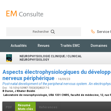
Rechercher
Service C
Rechercher
Actualités
Revues
Traités EMC
Domaines
NEUROPHYSIOLOGIE CLINIQUE / CLINICAL
NEUROPHYSIOLOGY
Aspects électrophysiologiques du dévelop
nerveux périphérique
- 16/09/23
Post-natal development of the peripheral nervous system. An electrophysi
Doi : 10.1016/S0987-7053(05)80217-5
B Duron, J Khater-Boidin
Laboratoire de neurophysiologie, URA 1331 CNRS, faculté de médecine, 12, rue 
Résumé
PDF
Références
Mots clés