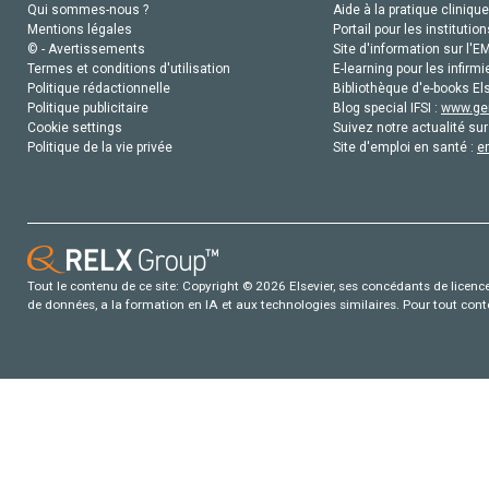
Qui sommes-nous ?
Aide à la pratique clinique
Mentions légales
Portail pour les institution
© - Avertissements
Site d'information sur l'E
Termes et conditions d'utilisation
E-learning pour les infirmi
Politique rédactionnelle
Bibliothèque d'e-books Els
Politique publicitaire
Blog special IFSI :
www.gen
Cookie settings
Suivez notre actualité sur
Politique de la vie privée
Site d'emploi en santé :
e
Tout le contenu de ce site: Copyright © 2026 Elsevier, ses concédants de licence e
de données, a la formation en IA et aux technologies similaires. Pour tout con