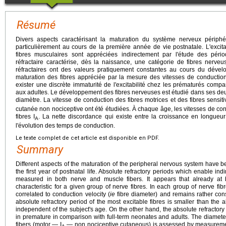
Résumé
Divers aspects caractérisant la maturation du système nerveux périphér
particulièrement au cours de la première année de vie postnatale. L'excita
fibres musculaires sont appréciées indirectement par l'étude des pério
réfractaire caractérise, dès la naissance, une catégorie de fibres nerve
réfractaires ont des valeurs pratiquement constantes au cours du déve
maturation des fibres appréciée par la mesure des vitesses de conduction
exister une discrète immaturité de l'excitabilité chez les prématurés com
aux adultes. Le développement des fibres nerveuses est étudié dans ses deu
diamètre. La vitesse de conduction des fibres motrices et des fibres sensiti
cutanée non nociceptive ont été étudiées. À chaque âge, les vitesses de con
fibres I
. La nette discordance qui existe entre la croissance en longueu
A
l'évolution des temps de conduction.
Le texte complet de cet article est disponible en PDF.
Summary
Different aspects of the maturation of the peripheral nervous system have be
the first year of postnatal life. Absolute refractory periods which enable ind
measured in both nerve and muscle fibers. It appears that already at bi
characteristic for a given group of nerve fibres. In each group of nerve fibr
correlated to conduction velocity (
ie
fibre diameter) and remains rather con
absolute refractory period of the most excitable fibres is smaller than the a
independent of the subject's age. On the other hand, the absolute refractory p
in premature in comparison with full-term neonates and adults. The diameter 
fibers (motor — I
— non nociceptive cutaneous) is assessed by measurement