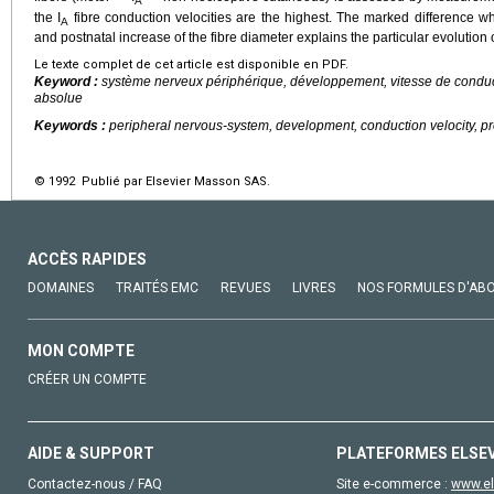
A
the I
fibre conduction velocities are the highest. The marked difference 
A
and postnatal increase of the fibre diameter explains the particular evolution 
Le texte complet de cet article est disponible en PDF.
Keyword :
système nerveux périphérique, développement, vitesse de conduct
absolue
Keywords :
peripheral nervous-system, development, conduction velocity, pr
© 1992 Publié par Elsevier Masson SAS.
ACCÈS RAPIDES
DOMAINES
TRAITÉS EMC
REVUES
LIVRES
NOS FORMULES D'AB
MON COMPTE
CRÉER UN COMPTE
AIDE & SUPPORT
PLATEFORMES ELSE
Contactez-nous / FAQ
Site e-commerce :
www.el