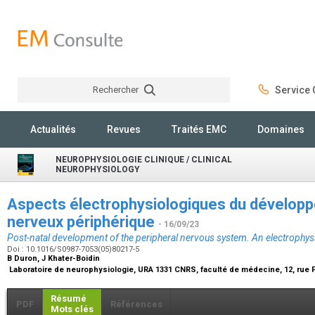
Rechercher
Service C
Rechercher
Actualités
Revues
Traités EMC
Domaines
NEUROPHYSIOLOGIE CLINIQUE / CLINICAL
NEUROPHYSIOLOGY
Aspects électrophysiologiques du dévelop
nerveux périphérique
- 16/09/23
Post-natal development of the peripheral nervous system. An electrophysi
Doi : 10.1016/S0987-7053(05)80217-5
B Duron, J Khater-Boidin
Laboratoire de neurophysiologie, URA 1331 CNRS, faculté de médecine, 12, rue 
Résumé
PDF
Références
Mots clés