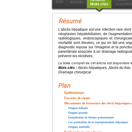
PDF
Article
Mots clés
essentie
Résumé
L'abcès hépatique est une infection rare dont
néoplasies hépatobiliaires, de l'augmentati
radiologiques, endoscopiques et chirurgical
mortalité sont élevées, ce qui en fait une ur
diagnostic repose sur l'imagerie et la ponct
parentérale associée à un drainage radioguidé
prévenir les récidives.
Le texte complet de cet article est disponible 
Mots-clés :
Abcès hépatiques, Abcès du foie, 
Drainage chirurgical
Plan
Épidémiologie
Facteurs de risque
Mécanismes de formation des abcès hépatiques e
Origine biliaire
Origine portale
Surinfection de lésions préexistantes
Cas particulier de la transplantation hépatique
Origine artérielle
Épidémiologie microbienne