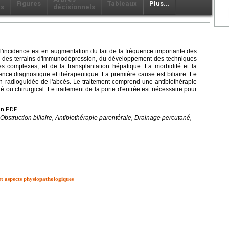
Figures
Tableaux
Plus...
ls
décisionnels
 l'incidence est en augmentation du fait de la fréquence importante des
on des terrains d'immunodépression, du développement des techniques
es complexes, et de la transplantation hépatique. La morbidité et la
gence diagnostique et thérapeutique. La première cause est biliaire. Le
ion radioguidée de l'abcès. Le traitement comprend une antibiothérapie
 ou chirurgical. Le traitement de la porte d'entrée est nécessaire pour
en PDF.
Obstruction biliaire, Antibiothérapie parentérale, Drainage percutané,
t aspects physiopathologiques