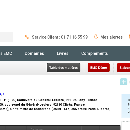
Service Client : 01 71 16 55 99
Mes alertes
Rechercher
és EMC
Domaines
Livres
Compléments
Table des matières
EMC Démo
S'abon
a
,
c
P-HP, 100, boulevard du Général-Leclerc, 92110 Clichy, France
B
p
00, boulevard du Général-Leclerc, 92110 Clichy, France
L
IAME), Unité mixte de recherche (UMR) 1137, Université Paris-Diderot,
u
Arbres