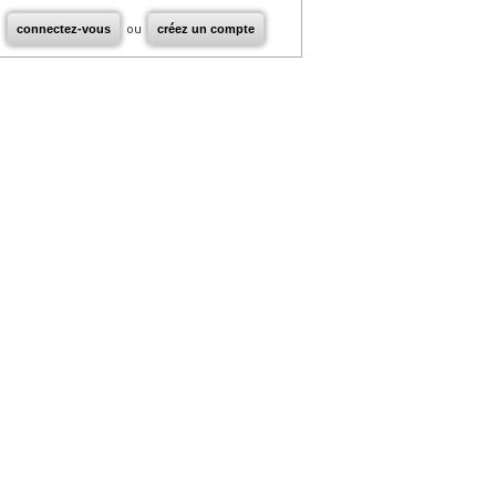
connectez-vous
ou
créez un compte