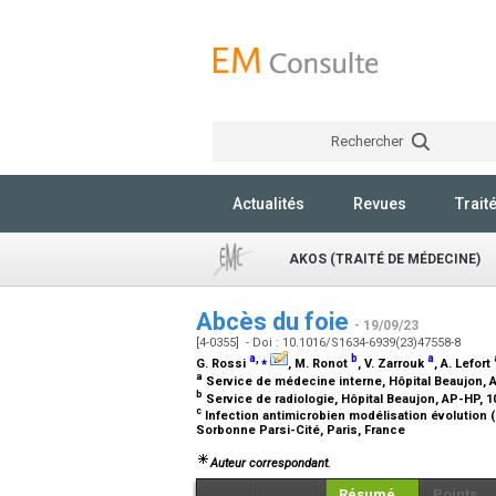
Rechercher
Actualités
Revues
Trait
AKOS (TRAITÉ DE MÉDECINE)
Abcès du foie
- 19/09/23
[4-0355] - Doi : 10.1016/S1634-6939(23)47558-8
a
,
⁎
b
a
G. Rossi
, M. Ronot
, V. Zarrouk
, A. Lefort
a
Service de médecine interne, Hôpital Beaujon, A
b
Service de radiologie, Hôpital Beaujon, AP-HP, 1
c
Infection antimicrobien modélisation évolution (
Sorbonne Parsi-Cité, Paris, France
Auteur correspondant.
Résumé
Points