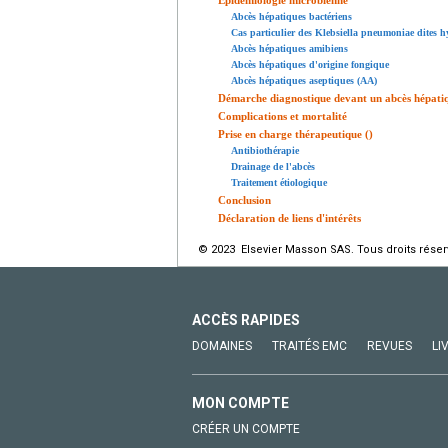
Abcès hépatiques bactériens
Cas particulier des Klebsiella pneumoniae dites h
Abcès hépatiques amibiens
Abcès hépatiques d'origine fongique
Abcès hépatiques aseptiques (AA)
Démarche diagnostique devant un abcès hépati
Complications et mortalité
Prise en charge thérapeutique ()
Antibiothérapie
Drainage de l'abcès
Traitement étiologique
Conclusion
Déclaration de liens d'intérêts
© 2023 Elsevier Masson SAS. Tous droits réser
ACCÈS RAPIDES
DOMAINES
TRAITÉS EMC
REVUES
LI
MON COMPTE
CRÉER UN COMPTE