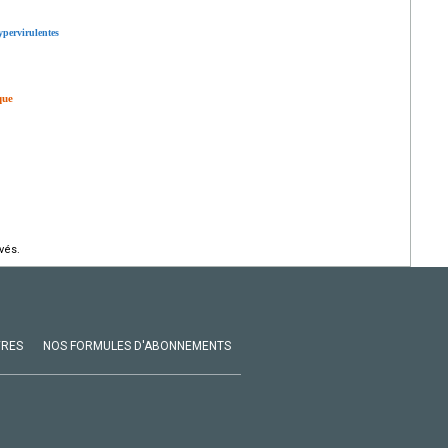
ypervirulentes
que
vés.
VRES
NOS FORMULES D'ABONNEMENTS