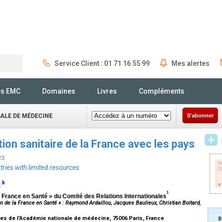
Service Client : 01 71 16 55 99
Mes alertes
Rechercher
és EMC
Domaines
Livres
Compléments
NALE DE MÉDECINE
S'abonner
ion sanitaire de la France avec les pays
23
ies with limited resources
b
t
1
a France en Santé » du Comité des Relations Internationales
 de la France en Santé » : Raymond Ardaillou, Jacques Baulieux, Christian Boitard,
les de l’Académie nationale de médecine, 75006 Paris, France
B