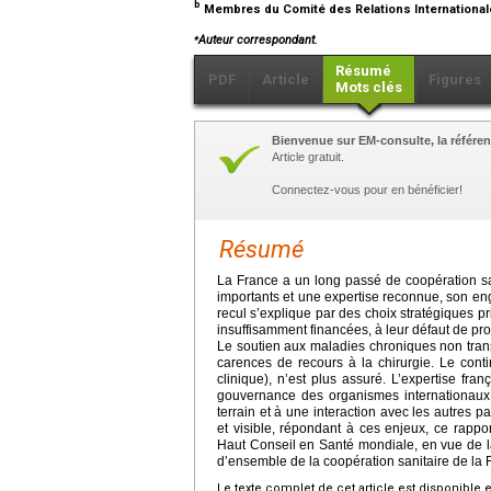
b
Membres du Comité des Relations International
⁎
Auteur correspondant.
Résumé
PDF
Article
Figures
Mots clés
Bienvenue sur EM-consulte, la référen
Article gratuit.
Connectez-vous pour en bénéficier!
Résumé
La France a un long passé de coopération sa
importants et une expertise reconnue, son en
recul s’explique par des choix stratégiques pri
insuffisamment financées, à leur défaut de prog
Le soutien aux maladies chroniques non transmi
carences de recours à la chirurgie. Le conti
clinique), n’est plus assuré. L’expertise fr
gouvernance des organismes internationaux,
terrain et à une interaction avec les autres p
et visible, répondant à ces enjeux, ce rappo
Haut Conseil en Santé mondiale, en vue de la d
d’ensemble de la coopération sanitaire de la 
Le texte complet de cet article est disponible 