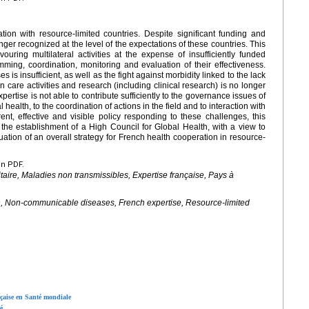
ion with resource-limited countries. Despite significant funding and
ger recognized at the level of the expectations of these countries. This
ouring multilateral activities at the expense of insufficiently funded
amming, coordination, monitoring and evaluation of their effectiveness.
s insufficient, as well as the fight against morbidity linked to the lack
care activities and research (including clinical research) is no longer
ertise is not able to contribute sufficiently to the governance issues of
l health, to the coordination of actions in the field and to interaction with
t, effective and visible policy responding to these challenges, this
the establishment of a High Council for Global Health, with a view to
ation of an overall strategy for French health cooperation in resource-
en PDF.
aire, Maladies non transmissibles, Expertise française, Pays à
n, Non-communicable diseases, French expertise, Resource-limited
ançaise en Santé mondiale
é