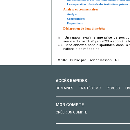
La coopération bilatérale des institutions privées
Analyse et commentaires
Analyse
Commentaires
Propositions
Déclaration de liens d’intérêts
☆
Un rapport exprime une prise de positio
séance du mardi 20 juin 2023, a adopté le te
☆☆
Sept annexes sont disponibles dans la v
nationale de médecine.
© 2023 Publié par Elsevier Masson SAS.
ACCÈS RAPIDES
DOMAINES
TRAITÉS EMC
REVUES
LI
MON COMPTE
CRÉER UN COMPTE