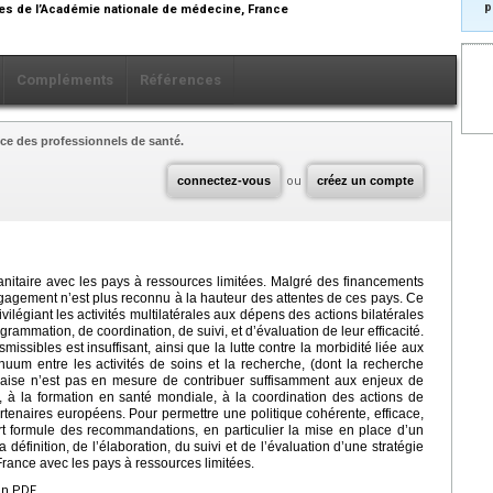
p
es de l’Académie nationale de médecine, France
Compléments
Références
ce des professionnels de santé.
connectez-vous
ou
créez un compte
nitaire avec les pays à ressources limitées. Malgré des financements
gagement n’est plus reconnu à la hauteur des attentes de ces pays. Ce
vilégiant les activités multilatérales aux dépens des actions bilatérales
rammation, de coordination, de suivi, et d’évaluation de leur efficacité.
ssibles est insuffisant, ainsi que la lutte contre la morbidité liée aux
nuum entre les activités de soins et la recherche, (dont la recherche
ançaise n’est pas en mesure de contribuer suffisamment aux enjeux de
 à la formation en santé mondiale, à la coordination des actions de
artenaires européens. Pour permettre une politique cohérente, efficace,
rt formule des recommandations, en particulier la mise en place d’un
éfinition, de l’élaboration, du suivi et de l’évaluation d’une stratégie
France avec les pays à ressources limitées.
en PDF.