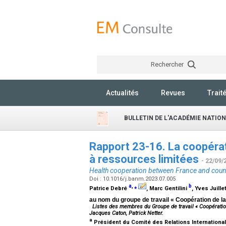
Rechercher
Actualités
Revues
Trait
BULLETIN DE L'ACADÉMIE NATIO
Rapport 23-16. La coopérat
à ressources limitées
- 22/09/
Health cooperation between France and countr
Doi : 10.1016/j.banm.2023.07.005
a
,
⁎
b
Patrice Debré
, Marc Gentilini
, Yves Juille
au nom du groupe de travail « Coopération de l
Listes des membres du Groupe de travail « Coopération
Jacques Caton, Patrick Netter.
a
Président du Comité des Relations Internationa