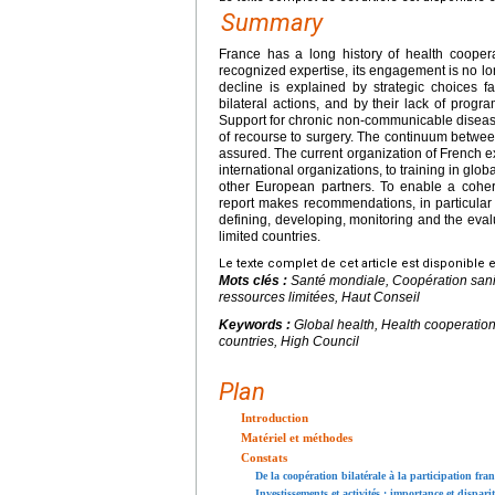
Summary
France has a long history of health cooperat
recognized expertise, its engagement is no lon
decline is explained by strategic choices fav
bilateral actions, and by their lack of progr
Support for chronic non-communicable diseases i
of recourse to surgery. The continuum between 
assured. The current organization of French exp
international organizations, to training in globa
other European partners. To enable a coheren
report makes recommendations, in particular 
defining, developing, monitoring and the evalu
limited countries.
Le texte complet de cet article est disponible 
Mots clés :
Santé mondiale, Coopération sanit
ressources limitées, Haut Conseil
Keywords :
Global health, Health cooperatio
countries, High Council
Plan
Introduction
Matériel et méthodes
Constats
De la coopération bilatérale à la participation fr
Investissements et activités : importance et disparit