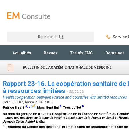
Rechercher
Service C
Rechercher
Actualités
Revues
Traités EMC
Domaines
BULLETIN DE L'ACADÉMIE NATIONALE DE MÉDECINE
Rapport 23-16. La coopération sanitaire de 
à ressources limitées
- 22/09/23
Health cooperation between France and countries with limited resources
Doi : 10.1016/j.banm.2023.07.005
a
,
⁎
b
b
Patrice Debré
, Marc Gentilini
, Yves Juillet
au nom du groupe de travail « Coopération de la France en Santé » du Comité
Listes des membres du Groupe de travail « Coopération de la France en Santé » : Raymond
Jacques Caton, Patrick Netter.
a
Président du Comité des Relations Internationales de l’Académie nationale de