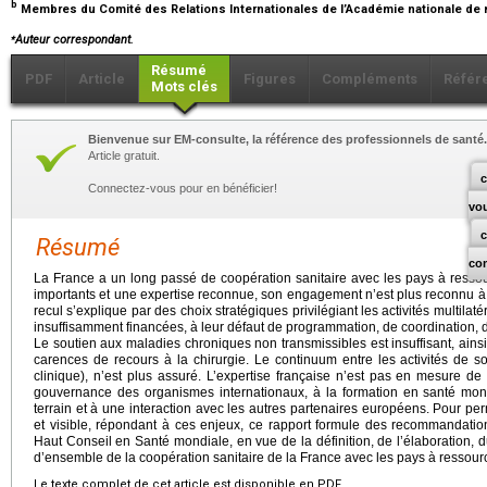
b
Membres du Comité des Relations Internationales de l’Académie nationale de
⁎
Auteur correspondant.
Résumé
PDF
Article
Figures
Compléments
Référ
Mots clés
Bienvenue sur EM-consulte, la référence des professionnels de santé.
Article gratuit.
c
Connectez-vous pour en bénéficier!
vo
Résumé
co
La France a un long passé de coopération sanitaire avec les pays à resso
importants et une expertise reconnue, son engagement n’est plus reconnu à 
recul s’explique par des choix stratégiques privilégiant les activités multila
insuffisamment financées, à leur défaut de programmation, de coordination, de 
Le soutien aux maladies chroniques non transmissibles est insuffisant, ainsi 
carences de recours à la chirurgie. Le continuum entre les activités de so
clinique), n’est plus assuré. L’expertise française n’est pas en mesure d
gouvernance des organismes internationaux, à la formation en santé mond
terrain et à une interaction avec les autres partenaires européens. Pour per
et visible, répondant à ces enjeux, ce rapport formule des recommandation
Haut Conseil en Santé mondiale, en vue de la définition, de l’élaboration, du
d’ensemble de la coopération sanitaire de la France avec les pays à ressourc
Le texte complet de cet article est disponible en PDF.