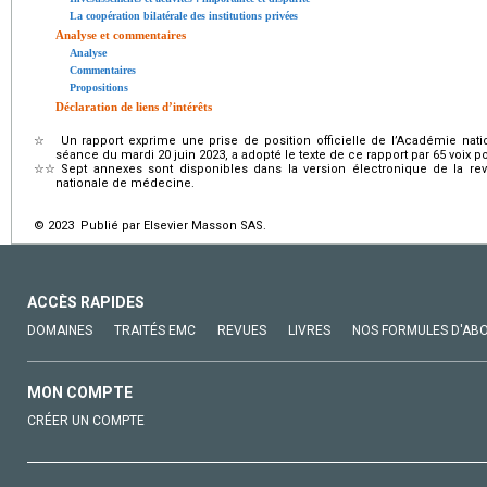
La coopération bilatérale des institutions privées
Analyse et commentaires
Analyse
Commentaires
Propositions
Déclaration de liens d’intérêts
☆
Un rapport exprime une prise de position officielle de l’Académie na
séance du mardi 20 juin 2023, a adopté le texte de ce rapport par 65 voix pou
☆☆
Sept annexes sont disponibles dans la version électronique de la rev
nationale de médecine.
© 2023 Publié par Elsevier Masson SAS.
ACCÈS RAPIDES
DOMAINES
TRAITÉS EMC
REVUES
LIVRES
NOS FORMULES D'AB
MON COMPTE
CRÉER UN COMPTE