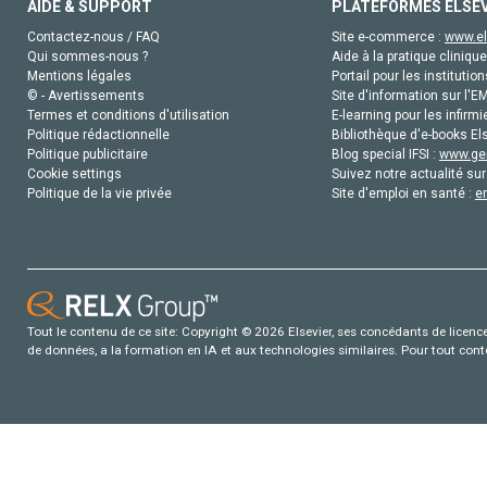
AIDE & SUPPORT
PLATEFORMES ELSE
Contactez-nous / FAQ
Site e-commerce :
www.el
Qui sommes-nous ?
Aide à la pratique clinique
Mentions légales
Portail pour les institution
© - Avertissements
Site d'information sur l'E
Termes et conditions d'utilisation
E-learning pour les infirmi
Politique rédactionnelle
Bibliothèque d'e-books Els
Politique publicitaire
Blog special IFSI :
www.gen
Cookie settings
Suivez notre actualité sur
Politique de la vie privée
Site d'emploi en santé :
e
Tout le contenu de ce site: Copyright © 2026 Elsevier, ses concédants de licence e
de données, a la formation en IA et aux technologies similaires. Pour tout con