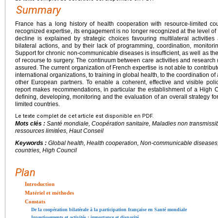
Summary
France has a long history of health cooperation with resource-limited cou
recognized expertise, its engagement is no longer recognized at the level of 
decline is explained by strategic choices favouring multilateral activities
bilateral actions, and by their lack of programming, coordination, monitorin
Support for chronic non-communicable diseases is insufficient, as well as the 
of recourse to surgery. The continuum between care activities and research (
assured. The current organization of French expertise is not able to contribut
international organizations, to training in global health, to the coordination of 
other European partners. To enable a coherent, effective and visible poli
report makes recommendations, in particular the establishment of a High Co
defining, developing, monitoring and the evaluation of an overall strategy f
limited countries.
Le texte complet de cet article est disponible en PDF.
Mots clés :
Santé mondiale, Coopération sanitaire, Maladies non transmissib
ressources limitées, Haut Conseil
Keywords :
Global health, Health cooperation, Non-communicable diseases,
countries, High Council
Plan
Introduction
Matériel et méthodes
Constats
De la coopération bilatérale à la participation française en Santé mondiale
Investissements et activités : importance et disparité