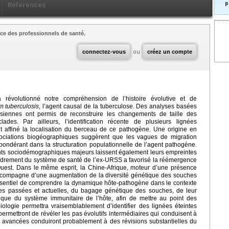
p
Références
ce des professionnels de santé.
connectez-vous
ou
créez un compte
révolutionné notre compréhension de l’histoire évolutive et de
 tuberculosis
, l’agent causal de la tuberculose. Des analyses basées
siennes ont permis de reconstruire les changements de taille des
ades. Par ailleurs, l’identification récente de plusieurs lignées
nt affiné la localisation du berceau de ce pathogène. Une origine en
ssociations biogéographiques suggèrent que les vagues de migration
épondérant dans la structuration populationnelle de l’agent pathogène.
nts sociodémographiques majeurs laissent également leurs empreintes
ffondrement du système de santé de l’ex-URSS a favorisé la réémergence
Ouest. Dans le même esprit, la Chine-Afrique, moteur d’une présence
’accompagne d’une augmentation de la diversité génétique des souches
c essentiel de comprendre la dynamique hôte-pathogène dans le contexte
s passées et actuelles, du bagage génétique des souches, de leur
tique du système immunitaire de l’hôte, afin de mettre au point des
biologie permettra vraisemblablement d’identifier des lignées éteintes
ermettront de révéler les pas évolutifs intermédiaires qui conduisent à
 avancées conduiront probablement à des révisions substantielles du