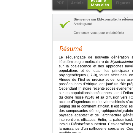
Résumé
PDF
Article
Figures
Mots clés
Bienvenue sur EM-consulte, la référen
Article gratuit.
Connectez-vous pour en bénéficier!
Résumé
Le séquençage de nouvelle génération a 
l’épidémiologie moléculaire de
Mycobacterium
sur la coalescence et des approches bayé
populations et de dater les principaux cl
phylogénétiques (L7-9), toutes africaines, o
Afrique de l’Est se précise et de fortes a
passées, hors d’Afrique, ont joué un rôle pr
Cependant l’histoire récente et des évèneme
sur les populations bactériennes ; ainsi l’e
du clone russe W148 et sa diffusion vers l’
accrue d’ingénieurs et d’ouvriers chinois s
Beijing sur le continent africain. Il est don
des composantes démographiques/migratoire
paysage adaptatif et de l’architecture géné
interventions efficaces. Enfin, la paléomicro
lors du Pléistocène supérieur. Ces dernières p
la naissance d’un pathogène spécialisé. Ces
modèle actuel.