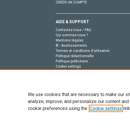
CRÉER UN COMPTE
AIDE & SUPPORT
Contactez-nous / FAQ
Qui sommes-nous ?
Mentions légales
© - Avertissements
Termes et conditions d'utilisation
Politique rédactionnelle
Politique publicitaire
Cookie settings
Politique de la vie privée
We use cookies that are necessary to make our si
analyze, improve, and personalize our content and
cookie preferences using the
Cookie settings
link
Tout le contenu de ce site: Copyright © 2026 Else
de données, a la formation en IA et aux technol