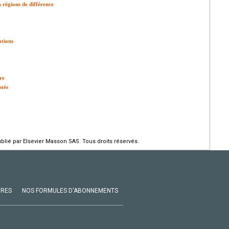
 régions de différence
ations
re
stés
ié par Elsevier Masson SAS. Tous droits réservés.
VRES
NOS FORMULES D'ABONNEMENTS