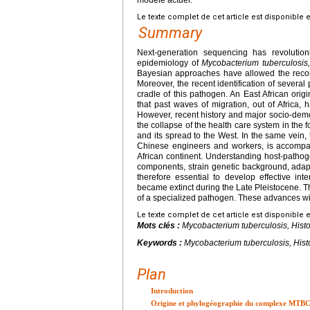
Le texte complet de cet article est disponible 
Summary
Next-generation sequencing has revolution
epidemiology of
Mycobacterium tuberculosis,
Bayesian approaches have allowed the recons
Moreover, the recent identification of several 
cradle of this pathogen. An East African ori
that past waves of migration, out of Africa,
However, recent history and major socio-demog
the collapse of the health care system in th
and its spread to the West. In the same vein
Chinese engineers and workers, is accompani
African continent. Understanding host-pathog
components, strain genetic background, adapt
therefore essential to develop effective inter
became extinct during the Late Pleistocene. The
of a specialized pathogen. These advances will
Le texte complet de cet article est disponible 
Mots clés :
Mycobacterium tuberculosis
, Hist
Keywords :
Mycobacterium tuberculosis
, His
Plan
Introduction
Origine et phylogéographie du complexe MTB