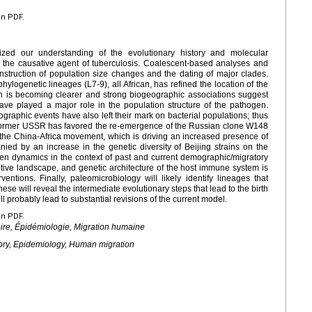
en PDF.
ized our understanding of the evolutionary history and molecular
the causative agent of tuberculosis. Coalescent-based analyses and
truction of population size changes and the dating of major clades.
phylogenetic lineages (L7-9), all African, has refined the location of the
gin is becoming clearer and strong biogeographic associations suggest
 have played a major role in the population structure of the pathogen.
raphic events have also left their mark on bacterial populations; thus
e former USSR has favored the re-emergence of the Russian clone W148
, the China-Africa movement, which is driving an increased presence of
ed by an increase in the genetic diversity of Beijing strains on the
en dynamics in the context of past and current demographic/migratory
ive landscape, and genetic architecture of the host immune system is
ventions. Finally, paleomicrobiology will likely identify lineages that
se will reveal the intermediate evolutionary steps that lead to the birth
 probably lead to substantial revisions of the current model.
en PDF.
oire, Épidémiologie, Migration humaine
tory, Epidemiology, Human migration
C