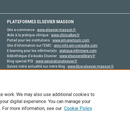
PLATEFORMES ELSEVIER MASSON
Site e-commerce :
www.elsevier-masson.fr
Aide à la pratique clinique :
www.clinicalkey.fr
Portail pour les institutions :
www.em-premium.com
Site d'information sur l'EMC :
emc-info.em-consulte.com
E-learning pour les infirmier(e)s :
pratique-infirmiere.com
Bibliothèque d'e-books Elsevier :
www.elsevierelibrary.fr
Blog special IFSI :
www.generationelsevier.fr
Suivez notre actualité sur notre blog :
www.blog-elsevier-masson.fr
Site d'emploi en santé :
emploisante.com
te work. We may also use additional cookies to
 your digital experience. You can manage your
. For more information, see our
Cookie Policy
vier, ses concédants de licence et ses contributeurs. Tout les droits sont réservés, y 
ogies similaires. Pour tout contenu en libre accès, les conditions de licence Creati