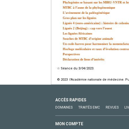
Phylogénies se basant sur les MIRU-VNTR et les
MTBC à l’aune de la phylogénomique
L’avènement de la paléogénétique
Gros plan sur les lignées
Lignée 4 (euro-américaine) : histoire de colonis
Lignée 2 (Beijing) : cap vers l’ouest
Les lignées Africaines
Souches de MTBC d’origine animale
Un code-barres pour harmoniser la nomenclatu
Horloge moléculaire et taux d’évolution contra
Perspectives
Déclaration de liens d’intérêts
☆
Séance du 3/04/2023.
© 2023 l'Académie nationale de médecine. Publ
ACCÈS RAPIDES
DOMAINES
TRAITÉS EMC
REVUES
LI
MON COMPTE