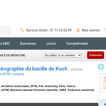
Service Client : 01 71 16 55 99
Mes alertes
Rechercher
és EMC
Domaines
Livres
Compléments
NALE DE MÉDECINE
S'abonner
géographie du bacille de Koch
- 22/09/23
 the MTBC complex
, évolution moléculaire, EPHE, PSL University, Paris, France
é, ISYEB, Muséum national d’histoire naturelle, CNRS, Sorbonne université,
B