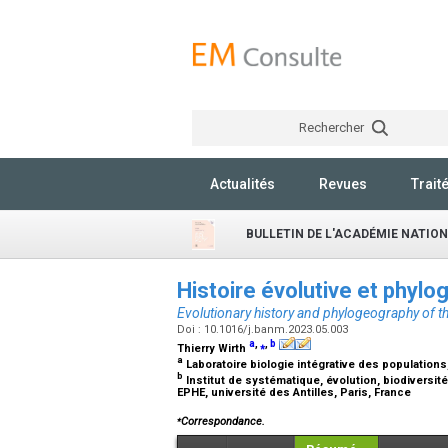
Rechercher
Actualités
Revues
Trait
BULLETIN DE L'ACADÉMIE NATIO
Histoire évolutive et phylo
Evolutionary history and phylogeography of
Doi : 10.1016/j.banm.2023.05.003
a
,
⁎
,
b
Thierry Wirth
a
Laboratoire biologie intégrative des populations
b
Institut de systématique, évolution, biodiversit
EPHE, université des Antilles, Paris, France
⁎
Correspondance.