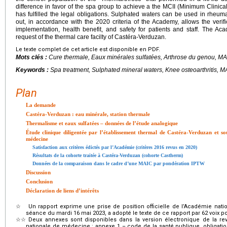
difference in favor of the spa group to achieve a the MCII (Minimum Clinica
has fulfilled the legal obligations. Sulphated waters can be used in rheuma
out, in accordance with the 2020 criteria of the Academy, allows the verific
implementation, health benefit, and safety for patients and staff. The A
request of the thermal care facilty of Castéra-Verduzan.
Le texte complet de cet article est disponible en PDF.
Mots clés :
Cure thermale, Eaux minérales sulfatées, Arthrose du genou, M
Keywords :
Spa treatment, Sulphated mineral waters, Knee osteoarthritis, 
Plan
La demande
Castéra-Verduzan : eau minérale, station thermale
Thermalisme et eaux sulfatées – données de l’étude analogique
Étude clinique diligentée par l’établissement thermal de Castéra-Verduzan et s
médecine
Satisfaction aux critères édictés par l’Académie (critères 2016 revus en 2020)
Résultats de la cohorte traitée à Castéra-Verduzan (cohorte Castherm)
Données de la comparaison dans le cadre d’une MAIC par pondération IPTW
Discussion
Conclusion
Déclaration de liens d’intérêts
☆
Un rapport exprime une prise de position officielle de l’Académie na
séance du mardi 16 mai 2023, a adopté le texte de ce rapport par 62 voix pou
☆☆
Deux annexes sont disponibles dans la version électronique de la rev
nationale de médecine : annexe 1 – code de la santé publique, obligati