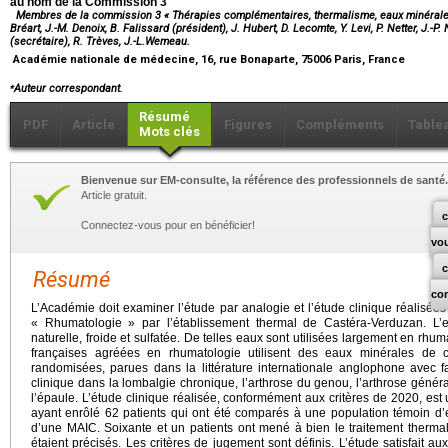
au nom de la Commission 3
Membres de la commission 3 « Thérapies complémentaires, thermalisme, eaux minérales » 
Bréart, J.-M. Denoix, B. Falissard (président), J. Hubert, D. Lecomte, Y. Levi, P. Netter, J.-P. 
(secrétaire), R. Trèves, J.-L.Wemeau.
Académie nationale de médecine, 16, rue Bonaparte, 75006 Paris, France
⁎
Auteur correspondant.
Résumé
PDF
Article
Figures
Compléments
Table
Mots clés
Bienvenue sur EM-consulte, la référence des professionnels de santé.
Article gratuit.
c
Connectez-vous pour en bénéficier!
vo
Résumé
co
L’Académie doit examiner l’étude par analogie et l’étude clinique réalisée
« Rhumatologie » par l’établissement thermal de Castéra-Verduzan. L
naturelle, froide et sulfatée. De telles eaux sont utilisées largement en rhum
françaises agréées en rhumatologie utilisent des eaux minérales de c
randomisées, parues dans la littérature internationale anglophone avec fa
clinique dans la lombalgie chronique, l’arthrose du genou, l’arthrose génér
l’épaule. L’étude clinique réalisée, conformément aux critères de 2020, est 
ayant enrôlé 62 patients qui ont été comparés à une population témoin d’
d’une MAIC. Soixante et un patients ont mené à bien le traitement thermal.
étaient précisés. Les critères de jugement sont définis. L’étude satisfait au