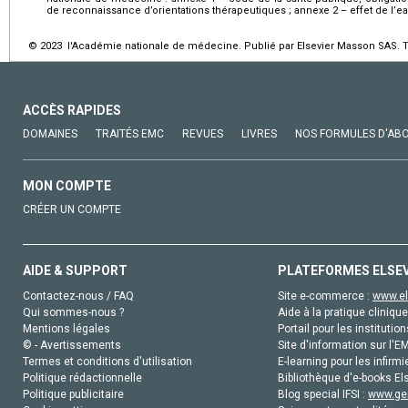
de reconnaissance d’orientations thérapeutiques ; annexe 2 – effet de l’e
© 2023 l'Académie nationale de médecine. Publié par Elsevier Masson SAS. To
ACCÈS RAPIDES
DOMAINES
TRAITÉS EMC
REVUES
LIVRES
NOS FORMULES D'AB
MON COMPTE
CRÉER UN COMPTE
AIDE & SUPPORT
PLATEFORMES ELSE
Contactez-nous / FAQ
Site e-commerce :
www.el
Qui sommes-nous ?
Aide à la pratique clinique
Mentions légales
Portail pour les institution
© - Avertissements
Site d'information sur l'E
Termes et conditions d'utilisation
E-learning pour les infirmi
Politique rédactionnelle
Bibliothèque d'e-books Els
Politique publicitaire
Blog special IFSI :
www.gen