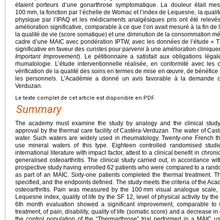
étaient porteurs d’une gonarthrose symptomatique. La douleur était mes
100
mm, la fonction par l’échelle de Womac et l’index de Lequesne, la qualité
physique par l’IPAQ et les médicaments analgésiques pris ont été relevés
amélioration significative, comparable à ce que l’on avait mesuré à la fin de l
la qualité de vie (score somatique) et une diminution de la consommation 
cadre d’une MAIC avec pondération IPTW, avec les données de l’étude « T
significative en faveur des curistes pour parvenir à une amélioration cliniqu
Important Improvement
). Le pétitionnaire a satisfait aux obligations légal
rhumatologie. L’étude interventionnelle réalisée, en conformité avec les
vérification de la qualité des soins en termes de mise en œuvre, de bénéfice s
les personnels. L’Académie a donné un avis favorable à la demande de
Verduzan.
Le texte complet de cet article est disponible en PDF.
Summary
The academy must examine the study by analogy and the clinical study
approval by the thermal care facility of Castéra-Verduzan. The water of Cast
water. Such waters are widely used in rheumatology. Twenty-one French 
use mineral waters of this type. Eighteen controlled randomised studi
international literature with impact factor, attest to a clinical benefit in chro
generalised osteoarthritis. The clinical study carried out, in accordance with
prospective study having enrolled 62 patients who were compared to a random
as part of an MAIC. Sixty-one patients completed the thermal treatment. Th
specified, and the endpoints defined. The study meets the criteria of the Ac
osteoarthritis. Pain was measured by the 100
mm visual analogue scale, 
Lequesne index, quality of life by the SF 12, level of physical activity by th
6th month evaluation showed a significant improvement, comparable to
treatment, of pain, disability, quality of life (somatic score) and a decrease
the control population of the “Thermarthrose” trial performed in a MAIC 