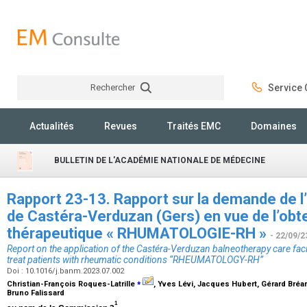
Rechercher
Service C
Rechercher
Actualités
Revues
Traités EMC
Domaines
BULLETIN DE L'ACADÉMIE NATIONALE DE MÉDECINE
Rapport 23-13. Rapport sur la demande de l
de Castéra-Verduzan (Gers) en vue de l’obten
thérapeutique « RHUMATOLOGIE-RH »
- 22/09/2
Report on the application of the Castéra-Verduzan balneotherapy care facil
treat patients with rheumatic conditions “RHEUMATOLOGY-RH”
Doi : 10.1016/j.banm.2023.07.002
⁎
Christian-François Roques-Latrille
, Yves Lévi, Jacques Hubert, Gérard Bréa
Bruno Falissard
1