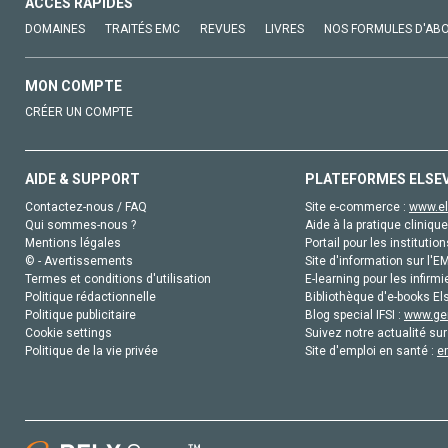
ACCÈS RAPIDES
DOMAINES
TRAITÉS EMC
REVUES
LIVRES
NOS FORMULES D'AB
MON COMPTE
CRÉER UN COMPTE
AIDE & SUPPORT
PLATEFORMES ELSE
Contactez-nous / FAQ
Site e-commerce :
www.el
Qui sommes-nous ?
Aide à la pratique clinique
Mentions légales
Portail pour les institution
© - Avertissements
Site d'information sur l'E
Termes et conditions d'utilisation
E-learning pour les infirmi
Politique rédactionnelle
Bibliothèque d'e-books Els
Politique publicitaire
Blog special IFSI :
www.gen
Cookie settings
Suivez notre actualité sur
Politique de la vie privée
Site d'emploi en santé :
e