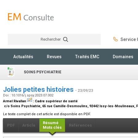
Rechercher
Service C
Rechercher
Actualités
Revues
Traités EMC
Domaines
SOINS PSYCHIATRIE
Jolies petites histoires
- 23/09/23
Doi : 10.1016/j.spsy.2023.07.002
Armel Rivallan
:
Cadre supérieur de santé
c/o Soins Psychiatrie, 65 rue Camille-Desmoulins, 92442 Issy-les-Moulineaux, 
Le texte complet de cet article est disponible en PDF.
Résumé
PDF
Article
Références
Mots clés