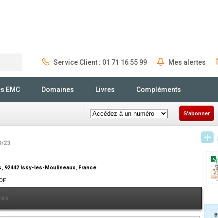
Service Client : 01 71 16 55 99
Mes alertes
Rechercher
és EMC
Domaines
Livres
Compléments
S'abonner
9/23
s, 92442 Issy-les-Moulineaux, France
DF.
ces
B