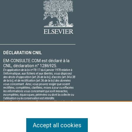
DÉCLARATION CNIL
EM-CONSULTE.COM est déclaré à la
CNIL, déclaration n° 1286925.
En application de la loi nº78-17 du 6 janvier 1978 relative à
l'informatique, aux fichiers et aux libertés, vous disposez
des droits d'opposition (art.26 de la loi), d'accès (art.34 à 38
de la loi), et de rectification (art.36 de la loi) des données
vous concernant. Ainsi, vous pouvez exiger que soient
rectifiées, complétées, clarifiées, mises à jour ou effacées
les informations vous concernant qui sont inexactes,
incomplètes, équivoques, périmées ou dont la collecte ou
l'utilisation ou la conservation est interdite.
Les informations personnelles concernant les visiteurs de
notre site, y compris leur identité, sont confidentielles.
Le responsable du site s'engage sur l'honneur à respecter
les conditions légales de confidentialité applicables en
France et à ne pas divulguer ces informations à des tiers.
Accept all cookies