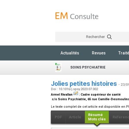
Rechercher
Actualités
Revues
Trait
SOINS PSYCHIATRIE
Jolies petites histoires
- 23/0
Doi : 10.1016/j.spsy.2023.07.002
Armel Rivallan
:
Cadre supérieur de santé
c/o Soins Psychiatrie, 65 rue Camille-Desmoulin
Le texte complet de cet article est disponible en P
Résumé
PDF
Article
Référen
Mots clés