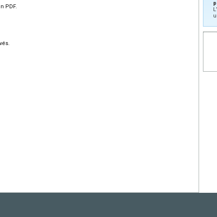
p
en PDF.
L
u
vés.