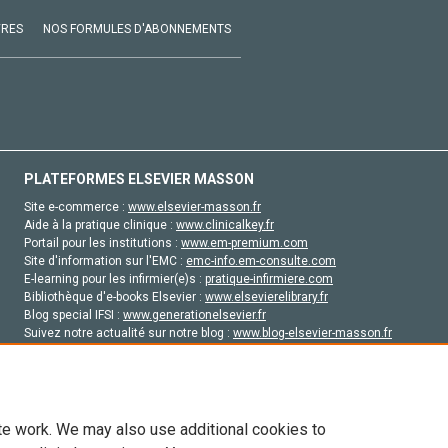
VRES
NOS FORMULES D'ABONNEMENTS
PLATEFORMES ELSEVIER MASSON
Site e-commerce :
www.elsevier-masson.fr
Aide à la pratique clinique :
www.clinicalkey.fr
Portail pour les institutions :
www.em-premium.com
Site d'information sur l'EMC :
emc-info.em-consulte.com
E-learning pour les infirmier(e)s :
pratique-infirmiere.com
Bibliothèque d'e-books Elsevier :
www.elsevierelibrary.fr
Blog special IFSI :
www.generationelsevier.fr
Suivez notre actualité sur notre blog :
www.blog-elsevier-masson.fr
Site d'emploi en santé :
emploisante.com
te work. We may also use additional cookies to