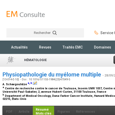
Rechercher
Service C
Rechercher
Actualités
Revues
Traités EMC
Domaines
HÉMATOLOGIE
Physiopathologie du myélome multiple
- 28/09/
[13-014-E-10] - Doi : 10.1016/S1155-1984(23)47049-5
a
,
b
A. Schavgoulidze
a
Centre de recherche contre le cancer de Toulouse, Inserm UMR 1037, Centre na
Université Paul-Sabatier, 2, avenue Hubert-Curien, 31100 Toulouse, France
b
Department of Medical Oncology, Dana-Farber Cancer Institute, Harvard Medica
02215, États-Unis
Résumé
PDF
Article
Figures
Références
Mots clés