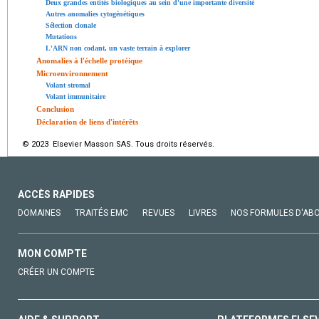
Deux grandes entités biologiques au sein d'une importante diversité
Autres anomalies cytogénétiques
Sélection clonale
Mutations
L'ARN non codant, un vaste terrain à explorer
Anomalies à l'échelle protéique
Microenvironnement
Volant stromal
Volant immunitaire
Conclusion
Déclaration de liens d'intérêts
© 2023 Elsevier Masson SAS. Tous droits réservés.
ACCÈS RAPIDES
DOMAINES
TRAITÉS EMC
REVUES
LIVRES
NOS FORMULES D'AB
MON COMPTE
CRÉER UN COMPTE