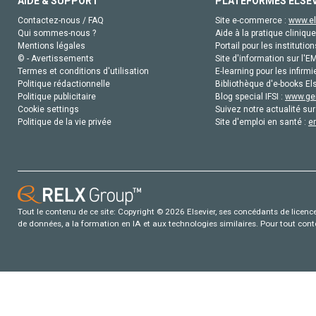
AIDE & SUPPORT
PLATEFORMES ELSE
Contactez-nous / FAQ
Site e-commerce :
www.el
Qui sommes-nous ?
Aide à la pratique clinique
Mentions légales
Portail pour les institution
© - Avertissements
Site d'information sur l'E
Termes et conditions d'utilisation
E-learning pour les infirmi
Politique rédactionnelle
Bibliothèque d'e-books Els
Politique publicitaire
Blog special IFSI :
www.gen
Cookie settings
Suivez notre actualité sur
Politique de la vie privée
Site d'emploi en santé :
e
Tout le contenu de ce site: Copyright © 2026 Elsevier, ses concédants de licence e
de données, a la formation en IA et aux technologies similaires. Pour tout con