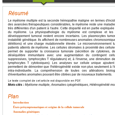
Résumé
Le myélome multiple est la seconde hémopathie maligne en termes d'inci
des avancées thérapeutiques considérables, le myélome reste une maladie 
très différentes d'un patient à l'autre. Cette disparité est en partie expliqu
du myélome. La physiopathologie du myélome est complexe et les 
développement tumoral restent encore incertains. Les plasmocytes tumo
instabilité génétique. Ils affichent de nombreuses anomalies chromosomiques
délétions) et une charge mutationnelle élevée. Le microenvironnement t
patients atteints de myélome. Les cellules stromales à proximité des cellul
permet de supporter la croissance tumorale (sécrétion de cytokines, de
déséquilibre immunitaire avec une augmentation du contingent cellu
suppressives, lymphocytes T régulateurs) et, à l'inverse, une diminution de
lymphocytes T cytotoxiques). Les analyses sur cellule unique ajouten
permettent de démontrer que l'hétérogénéité existe non plus seulement à l'
intra-individuelle. La compréhension de toutes ces altérations biolog
d'éventuelles anomalies pouvant être ciblées par de nouveaux traitements.
Le texte complet de cet article est disponible en PDF.
Mots-clés :
Myélome multiple, Anomalies cytogénétiques, Hétérogénéité mo
Plan
Introduction
États présymptomatiques et origine de la cellule tumorale
Anomalies génétiques