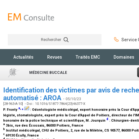
Rechercher
Service C
Rechercher
Actualités
Revues
Traités EMC
Domaines
MÉDECINE BUCCALE
Identification des victimes par avis de rec
automatisé : AROA
- 05/10/23
[28-963-A-10] - Doi : 10.1016/S1877-7864(23)46377-X
a
,
⁎
P. Fronty
:
Odontologiste médicolégal, expert honoraire près la Cour d'App
légiste, stomatologiste, expert près la Cour d'Appel de Poitiers, directeur de l'I
d
honoraire de la police technique et scientifique
, M. Jourquin
:
Chirurgien-dent
a
3bis, rue des Écossais, 86000 Poitiers, France
b
Institut médicolégal, CHU de Poitiers, 2, rue de la Milétrie, CS 90577, 86000 Poi
c
69130 Écully, France
d