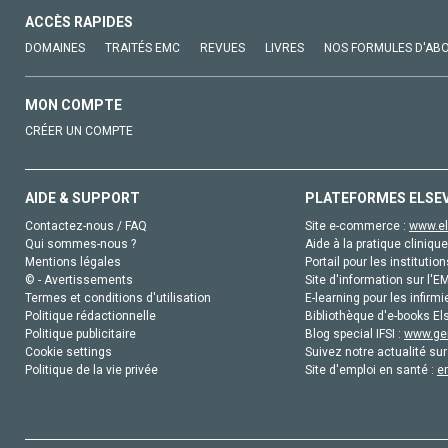
ACCÈS RAPIDES
DOMAINES
TRAITÉS EMC
REVUES
LIVRES
NOS FORMULES D'AB
MON COMPTE
CRÉER UN COMPTE
AIDE & SUPPORT
PLATEFORMES ELSE
Contactez-nous / FAQ
Site e-commerce :
www.el
Qui sommes-nous ?
Aide à la pratique clinique
Mentions légales
Portail pour les institution
© - Avertissements
Site d'information sur l'E
Termes et conditions d'utilisation
E-learning pour les infirmi
Politique rédactionnelle
Bibliothèque d'e-books Els
Politique publicitaire
Blog special IFSI :
www.gen
Cookie settings
Suivez notre actualité sur
Politique de la vie privée
Site d'emploi en santé :
e