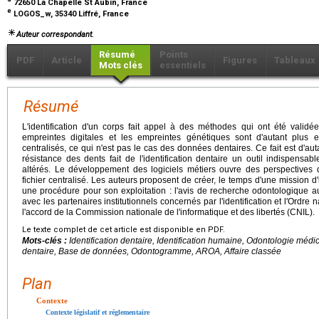
72650 La Chapelle St Aubin, France
e
LOGOS_w, 35340 Liffré, France
Auteur correspondant.
Résumé
Points
PDF
Article
Figures
Tableaux
Mots clés
essentiels
Résumé
L'identification d'un corps fait appel à des méthodes qui ont été validées
empreintes digitales et les empreintes génétiques sont d'autant plus ef
centralisés, ce qui n'est pas le cas des données dentaires. Ce fait est d'aut
résistance des dents fait de l'identification dentaire un outil indispensa
altérés. Le développement des logiciels métiers ouvre des perspectives q
fichier centralisé. Les auteurs proposent de créer, le temps d'une mission d'
une procédure pour son exploitation : l'avis de recherche odontologique 
avec les partenaires institutionnels concernés par l'identification et l'Ordre 
l'accord de la Commission nationale de l'informatique et des libertés (CNIL).
Le texte complet de cet article est disponible en PDF.
Mots-clés :
Identification dentaire, Identification humaine, Odontologie méd
dentaire, Base de données, Odontogramme, AROA, Affaire classée
Plan
Contexte
Contexte législatif et réglementaire