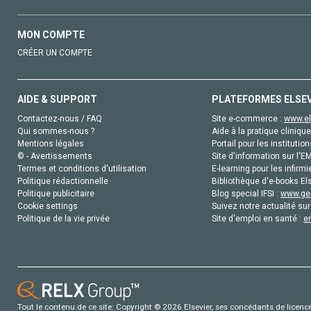
MON COMPTE
CRÉER UN COMPTE
AIDE & SUPPORT
PLATEFORMES ELSE
Contactez-nous / FAQ
Site e-commerce :
www.el
Qui sommes-nous ?
Aide à la pratique clinique
Mentions légales
Portail pour les institution
© - Avertissements
Site d'information sur l'E
Termes et conditions d'utilisation
E-learning pour les infirmi
Politique rédactionnelle
Bibliothèque d'e-books Els
Politique publicitaire
Blog special IFSI :
www.gen
Cookie settings
Suivez notre actualité sur
Politique de la vie privée
Site d'emploi en santé :
e
Tout le contenu de ce site: Copyright © 2026 Elsevier, ses concédants de licence e