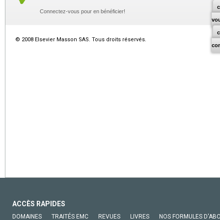
c
Connectez-vous pour en bénéficier!
vo
© 2008 Elsevier Masson SAS. Tous droits réservés.
co
ACCÈS RAPIDES
DOMAINES
TRAITÉS EMC
REVUES
LIVRES
NOS FORMULES D'AB