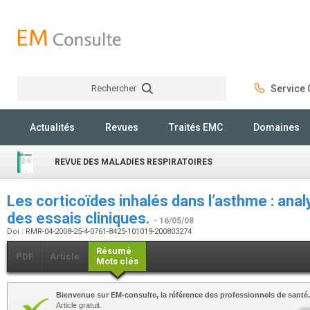
Rechercher
Service C
Rechercher
Actualités
Revues
Traités EMC
Domaines
REVUE DES MALADIES RESPIRATOIRES
Les corticoïdes inhalés dans l’asthme : a
des essais cliniques.
- 16/05/08
Doi : RMR-04-2008-25-4-0761-8425-101019-200803274
Résumé
PDF
Article
Mots clés
Bienvenue sur EM-consulte, la référence des professionnels de santé.
Article gratuit.