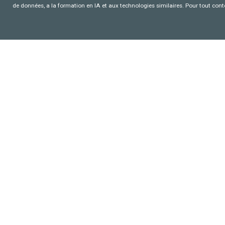
de données, a la formation en IA et aux technologies similaires. Pour tout con