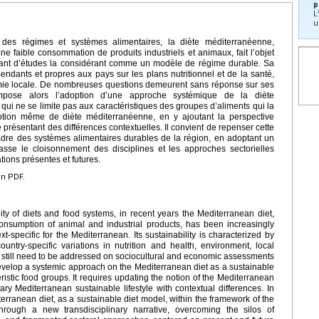
p
L
u
 des régimes et systèmes alimentaires, la diète méditerranéenne,
ne faible consommation de produits industriels et animaux, fait l’objet
ant d’études la considérant comme un modèle de régime durable. Sa
pendants et propres aux pays sur les plans nutritionnel et de la santé,
omie locale. De nombreuses questions demeurent sans réponse sur ses
impose alors l’adoption d’une approche systémique de la diète
ui ne se limite pas aux caractéristiques des groupes d’aliments qui la
otion même de diète méditerranéenne, en y ajoutant la perspective
présentant des différences contextuelles. Il convient de repenser cette
adre des systèmes alimentaires durables de la région, en adoptant un
asse le cloisonnement des disciplines et les approches sectorielles
ions présentes et futures.
en PDF.
lity of diets and food systems, in recent years the Mediterranean diet,
onsumption of animal and industrial products, has been increasingly
t-specific for the Mediterranean. Its sustainability is characterized by
country-specific variations in nutrition and health, environment, local
 still need to be addressed on sociocultural and economic assessments
 develop a systemic approach on the Mediterranean diet as a sustainable
eristic food groups. It requires updating the notion of the Mediterranean
ry Mediterranean sustainable lifestyle with contextual differences. In
iterranean diet, as a sustainable diet model, within the framework of the
hrough a new transdisciplinary narrative, overcoming the silos of