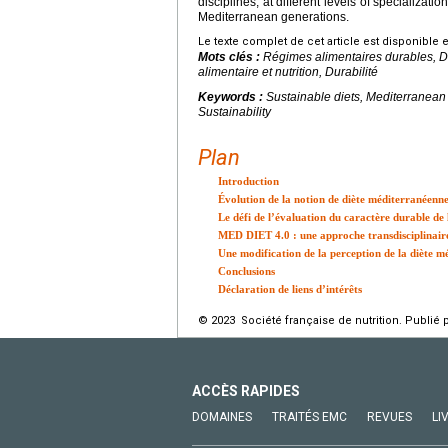
disciplines, at different levels of specializa
Mediterranean generations.
Le texte complet de cet article est disponible 
Mots clés :
Régimes alimentaires durables, D
alimentaire et nutrition, Durabilité
Keywords :
Sustainable diets, Mediterranean 
Sustainability
Plan
Introduction
Évolution de la notion de diète méditerranéenne
Le défi de l’évaluation du caractère durable de
MED DIET 4.0 : une approche transdisciplinaire
Une modification de la perception de la diète 
Conclusions
Déclaration de liens d’intérêts
© 2023 Société française de nutrition. Publié 
ACCÈS RAPIDES
DOMAINES
TRAITÉS EMC
REVUES
LI