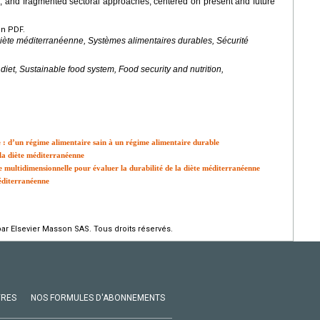
tion, and fragmented sectoral approaches, centered on present and future
en PDF.
iète méditerranéenne, Systèmes alimentaires durables, Sécurité
diet, Sustainable food system, Food security and nutrition,
 : d’un régime alimentaire sain à un régime alimentaire durable
 la diète méditerranéenne
 multidimensionnelle pour évaluer la durabilité de la diète méditerranéenne
méditerranéenne
par Elsevier Masson SAS. Tous droits réservés.
VRES
NOS FORMULES D'ABONNEMENTS