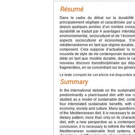
Résumé
Dans le cadre du débat sur la durabilité
principalement végétale et caractérisée par u
depuis quelques années d’un nombre croiss
durabilité se traduit par 4 avantages interdé
environnemental, socioculturel et de l’écon
aspects socioculturel et économique. S’
méditerranéenne en tant que régime durable, q
composent. Cela suppose d’actualiser la n
nouvelle de style de vie contemporain durable 
diète en tant que modèle durable, dans le c
nouveau discours transdisciplinaire qui dép
fragmentées, en se concentrant sur les générat
Le texte complet de cet article est disponible 
Summary
In the international debate on the sustainabi
predominantly a plant-based diet with low c
studied as a model of sustainable diet, contex
four interrelated sustainable benefits, with 
economy, society and culture. Many questions
of the Mediterranean diet. It is necessary to
dietary pattern, more than only on its charact
diet, with a new perspective as a contempora
conclusion, it is necessary to rethink the Med
Mediterranean sustainable food systems, t