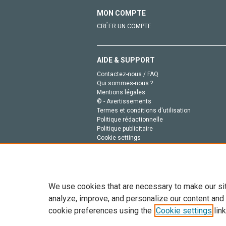
MON COMPTE
CRÉER UN COMPTE
AIDE & SUPPORT
Contactez-nous / FAQ
Qui sommes-nous ?
Mentions légales
© - Avertissements
Termes et conditions d'utilisation
Politique rédactionnelle
Politique publicitaire
Cookie settings
Politique de la vie privée
We use cookies that are necessary to make our si
analyze, improve, and personalize our content and
cookie preferences using the
Cookie settings
link
Tout le contenu de ce site: Copyright © 2026 Else
de données, a la formation en IA et aux technol