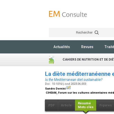
Rechercher
Actualités
Revues
Trait
CAHIERS DE NUTRITION ET DE DI
La diète méditerranéenne e
Is the Mediterranean diet sustainable?
Doi : 10.1016/j.cnd.2023.06.003
Sandro Dernini
CIHEAM, Forum sur les cultures alimentaires méd
Résumé
PDF
Article
Figures
Mots clés