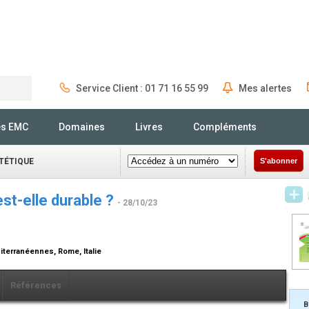
Service Client : 01 71 16 55 99
Mes alertes
Rechercher
és EMC
Domaines
Livres
Compléments
ÉTÉTIQUE
S'abonner
st-elle durable ?
- 28/10/23
iterranéennes, Rome, Italie
Références
B