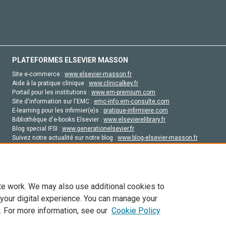
PLATEFORMES ELSEVIER MASSON
Site e-commerce :
www.elsevier-masson.fr
Aide à la pratique clinique :
www.clinicalkey.fr
Portail pour les institutions :
www.em-premium.com
Site d'information sur l'EMC :
emc-info.em-consulte.com
E-learning pour les infirmier(e)s :
pratique-infirmiere.com
Bibliothèque d'e-books Elsevier :
www.elsevierelibrary.fr
Blog special IFSI :
www.generationelsevier.fr
Suivez notre actualité sur notre blog :
www.blog-elsevier-masson.fr
Site d'emploi en santé :
emploisante.com
te work. We may also use additional cookies to
 your digital experience. You can manage your
. For more information, see our
Cookie Policy
vier, ses concédants de licence et ses contributeurs. Tout les droits sont réservés, y 
ogies similaires. Pour tout contenu en libre accès, les conditions de licence Creati