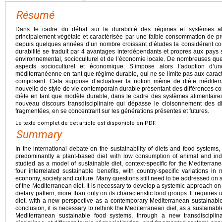
Résumé
Dans le cadre du débat sur la durabilité des régimes et systèmes ali
principalement végétale et caractérisée par une faible consommation de produ
depuis quelques années d’un nombre croissant d’études la considérant 
durabilité se traduit par 4 avantages interdépendants et propres aux pays su
environnemental, socioculturel et de l’économie locale. De nombreuses qu
aspects socioculturel et économique. S’impose alors l’adoption d’
méditerranéenne en tant que régime durable, qui ne se limite pas aux caract
composent. Cela suppose d’actualiser la notion même de diète méditerr
nouvelle de style de vie contemporain durable présentant des différences con
diète en tant que modèle durable, dans le cadre des systèmes alimentaire
nouveau discours transdisciplinaire qui dépasse le cloisonnement des dis
fragmentées, en se concentrant sur les générations présentes et futures.
Le texte complet de cet article est disponible en PDF.
Summary
In the international debate on the sustainability of diets and food systems,
predominantly a plant-based diet with low consumption of animal and indu
studied as a model of sustainable diet, context-specific for the Mediterranea
four interrelated sustainable benefits, with country-specific variations in 
economy, society and culture. Many questions still need to be addressed on
of the Mediterranean diet. It is necessary to develop a systemic approach on
dietary pattern, more than only on its characteristic food groups. It requires
diet, with a new perspective as a contemporary Mediterranean sustainable l
conclusion, it is necessary to rethink the Mediterranean diet, as a sustainabl
Mediterranean sustainable food systems, through a new transdisciplina