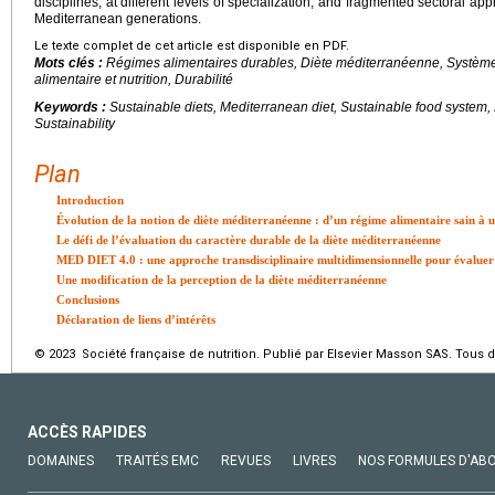
disciplines, at different levels of specialization, and fragmented sectoral a
Mediterranean generations.
Le texte complet de cet article est disponible en PDF.
Mots clés :
Régimes alimentaires durables, Diète méditerranéenne, Systèmes
alimentaire et nutrition, Durabilité
Keywords :
Sustainable diets, Mediterranean diet, Sustainable food system, 
Sustainability
Plan
Introduction
Évolution de la notion de diète méditerranéenne : d’un régime alimentaire sain à 
Le défi de l’évaluation du caractère durable de la diète méditerranéenne
MED DIET 4.0 : une approche transdisciplinaire multidimensionnelle pour évaluer 
Une modification de la perception de la diète méditerranéenne
Conclusions
Déclaration de liens d’intérêts
© 2023 Société française de nutrition. Publié par Elsevier Masson SAS. Tous d
ACCÈS RAPIDES
DOMAINES
TRAITÉS EMC
REVUES
LIVRES
NOS FORMULES D'AB