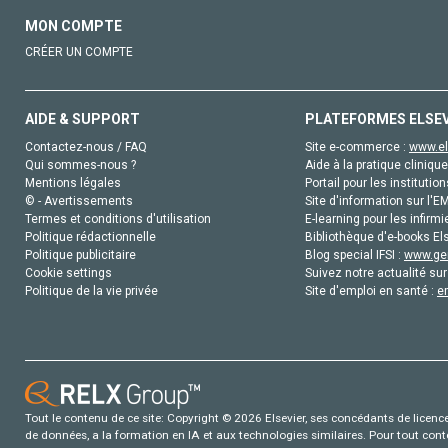
MON COMPTE
CRÉER UN COMPTE
AIDE & SUPPORT
PLATEFORMES ELSE
Contactez-nous / FAQ
Site e-commerce :
www.el
Qui sommes-nous ?
Aide à la pratique clinique
Mentions légales
Portail pour les institution
© - Avertissements
Site d'information sur l'E
Termes et conditions d'utilisation
E-learning pour les infirmi
Politique rédactionnelle
Bibliothèque d'e-books Els
Politique publicitaire
Blog special IFSI :
www.gen
Cookie settings
Suivez notre actualité sur
Politique de la vie privée
Site d'emploi en santé :
e
Tout le contenu de ce site: Copyright © 2026 Elsevier, ses concédants de licence e
de données, a la formation en IA et aux technologies similaires. Pour tout con