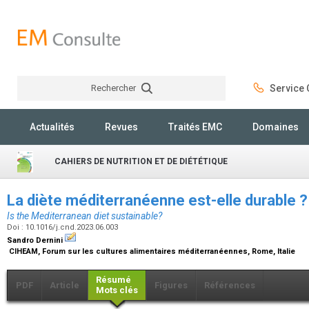
Rechercher
Service C
Rechercher
Actualités
Revues
Traités EMC
Domaines
CAHIERS DE NUTRITION ET DE DIÉTÉTIQUE
La diète méditerranéenne est-elle durable 
Is the Mediterranean diet sustainable?
Doi : 10.1016/j.cnd.2023.06.003
Sandro Dernini
CIHEAM, Forum sur les cultures alimentaires méditerranéennes, Rome, Italie
Résumé
PDF
Article
Figures
Références
Mots clés