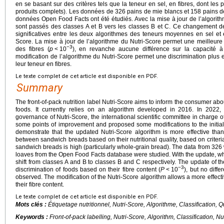
en se basant sur des critères tels que la teneur en sel, en fibres, dont les
produits complets). Les données de 326 pains de mie blancs et 158 pains 
données Open Food Facts ont été étudiés. Avec la mise à jour de l’algorith
sont passés des classes A et B vers les classes B et C. Ce changement de
significatives entre les deux algorithmes des teneurs moyennes en sel et
Score. La mise à jour de l’algorithme du Nutri-Score permet une meilleure 
−3
des fibres (
p
<
10
), en revanche aucune différence sur la capacité à 
modification de l’algorithme du Nutri-Score permet une discrimination plus 
leur teneur en fibres.
Le texte complet de cet article est disponible en PDF.
Summary
The front-of-pack nutrition label Nutri-Score aims to inform the consumer abou
foods. It currently relies on an algorithm developed in 2016. In 2022,
governance of Nutri-Score, the international scientific committee in charge o
some points of improvement and proposed some modifications to the initial
demonstrate that the updated Nutri-Score algorithm is more effective than
between sandwich breads based on their nutritional quality, based on criteria
sandwich breads is high (particularly whole-grain bread). The data from 32
loaves from the Open Food Facts database were studied. With the update, w
shift from classes A and B to classes B and C respectively. The update of th
−3
discrimination of foods based on their fibre content (
P
<
10
), but no diffe
observed. The modification of the Nutri-Score algorithm allows a more effect
their fibre content.
Le texte complet de cet article est disponible en PDF.
Mots clés :
Étiquetage nutritionnel, Nutri-Score, Algorithme, Classification, Qu
Keywords :
Front-of-pack labelling, Nutri-Score, Algorithm, Classification, Nut