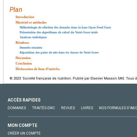
Plan
Introduction
Matériel et méthodes
Méthodologie de sélection des données dans la base Open Food Facts
Présentation des algorithmes de calcul du Nutri-Score testés
Analyses statistiques
Résultats
Données extraites
Répartition des pains de mie dans les classes de Nutri-Score
Discussion
Conclusion
Déclaration de liens d’intérêts
© 2023 Société française de nutrition. Publié par Elsevier Masson SAS. Tous d
ACCÈS RAPIDES
DOMAINES
TRAITÉS EMC
REVUES
LIVRES
NOS FORMULES D'AB
MON COMPTE
CRÉER UN COMPTE