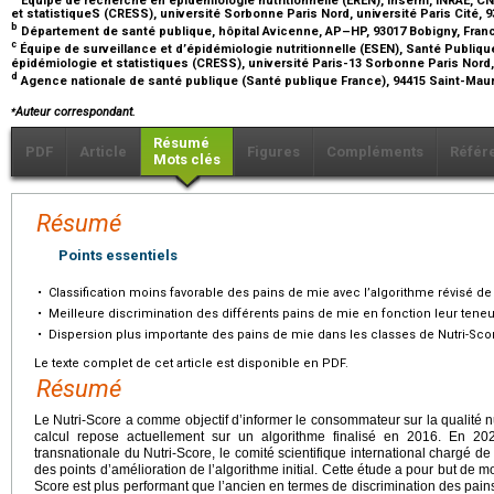
et statistiqueS (CRESS), université Sorbonne Paris Nord, université Paris Cité, 
b
Département de santé publique, hôpital Avicenne, AP–HP, 93017 Bobigny, Fra
c
Équipe de surveillance et d’épidémiologie nutritionnelle (ESEN), Santé Publiq
épidémiologie et statistiques (CRESS), université Paris-13 Sorbonne Paris Nord
d
Agence nationale de santé publique (Santé publique France), 94415 Saint-Mau
⁎
Auteur correspondant.
Résumé
PDF
Article
Figures
Compléments
Référ
Mots clés
Résumé
Points essentiels
•
Classification moins favorable des pains de mie avec l’algorithme révisé de
•
Meilleure discrimination des différents pains de mie en fonction leur teneur
•
Dispersion plus importante des pains de mie dans les classes de Nutri-Sco
Le texte complet de cet article est disponible en PDF.
Résumé
Le Nutri-Score a comme objectif d’informer le consommateur sur la qualité n
calcul repose actuellement sur un algorithme finalisé en 2016. En 2
transnationale du Nutri-Score, le comité scientifique international chargé d
des points d’amélioration de l’algorithme initial. Cette étude a pour but de m
Score est plus performant que l’ancien en termes de discrimination des pains 