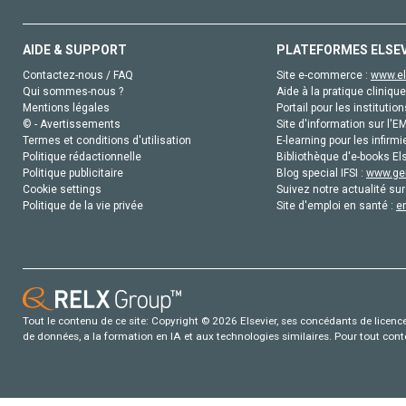
AIDE & SUPPORT
PLATEFORMES ELSE
Contactez-nous / FAQ
Site e-commerce :
www.el
Qui sommes-nous ?
Aide à la pratique clinique
Mentions légales
Portail pour les institution
© - Avertissements
Site d'information sur l'E
Termes et conditions d'utilisation
E-learning pour les infirmi
Politique rédactionnelle
Bibliothèque d'e-books Els
Politique publicitaire
Blog special IFSI :
www.gen
Cookie settings
Suivez notre actualité sur
Politique de la vie privée
Site d'emploi en santé :
e
Tout le contenu de ce site: Copyright © 2026 Elsevier, ses concédants de licence e
de données, a la formation en IA et aux technologies similaires. Pour tout con