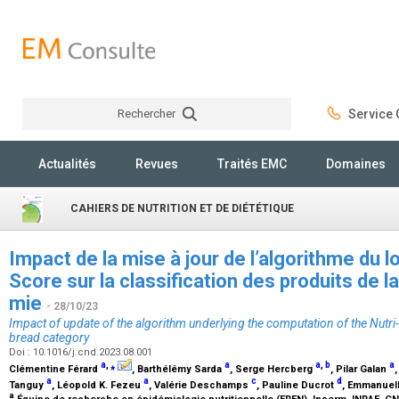
Rechercher
Service C
Rechercher
Actualités
Revues
Traités EMC
Domaines
CAHIERS DE NUTRITION ET DE DIÉTÉTIQUE
Impact de la mise à jour de l’algorithme du lo
Score sur la classification des produits de l
mie
- 28/10/23
Impact of update of the algorithm underlying the computation of the Nutr
bread category
Doi : 10.1016/j.cnd.2023.08.001
a
,
⁎
a
a
,
b
a
Clémentine Férard
, Barthélémy Sarda
, Serge Hercberg
, Pilar Galan
a
a
c
d
Tanguy
, Léopold K. Fezeu
, Valérie Deschamps
, Pauline Ducrot
, Emmanuel
a
Équipe de recherche en épidémiologie nutritionnelle (EREN), Inserm, INRAE, 