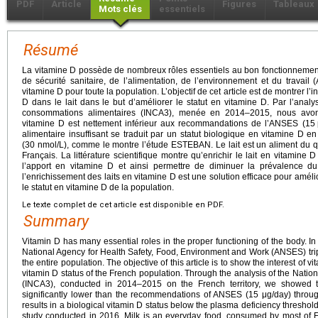
PDF
Article
Figures
Tableaux
Mots clés
essentiels
Résumé
La vitamine D possède de nombreux rôles essentiels au bon fonctionnement
de sécurité sanitaire, de l’alimentation, de l’environnement et du travail 
vitamine D pour toute la population. L’objectif de cet article est de montrer l
D dans le lait dans le but d’améliorer le statut en vitamine D. Par l’analy
consommations alimentaires (INCA3), menée en 2014–2015, nous avons
vitamine D est nettement inférieur aux recommandations de l’ANSES (15
alimentaire insuffisant se traduit par un statut biologique en vitamine D 
(30 nmol/L), comme le montre l’étude ESTEBAN. Le lait est un aliment du 
Français. La littérature scientifique montre qu’enrichir le lait en vitamine
l’apport en vitamine D et ainsi permettre de diminuer la prévalence du
l’enrichissement des laits en vitamine D est une solution efficace pour amélio
le statut en vitamine D de la population.
Le texte complet de cet article est disponible en PDF.
Summary
Vitamin D has many essential roles in the proper functioning of the body. In 
National Agency for Health Safety, Food, Environment and Work (ANSES) triple
the entire population. The objective of this article is to show the interest of vi
vitamin D status of the French population. Through the analysis of the Nati
(INCA3), conducted in 2014–2015 on the French territory, we showed th
significantly lower than the recommendations of ANSES (15 μg/day) throughou
results in a biological vitamin D status below the plasma deficiency thresh
study conducted in 2016. Milk is an everyday food, consumed by most of 