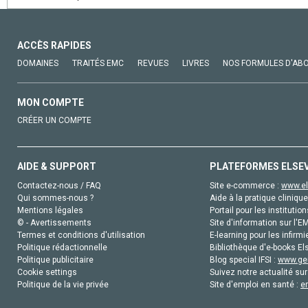
ACCÈS RAPIDES
DOMAINES
TRAITÉS EMC
REVUES
LIVRES
NOS FORMULES D'AB
MON COMPTE
CRÉER UN COMPTE
AIDE & SUPPORT
PLATEFORMES ELSE
Contactez-nous / FAQ
Site e-commerce :
www.el
Qui sommes-nous ?
Aide à la pratique clinique
Mentions légales
Portail pour les institution
© - Avertissements
Site d'information sur l'E
Termes et conditions d'utilisation
E-learning pour les infirmi
Politique rédactionnelle
Bibliothèque d'e-books Els
Politique publicitaire
Blog special IFSI :
www.gen
Cookie settings
Suivez notre actualité sur
Politique de la vie privée
Site d'emploi en santé :
e