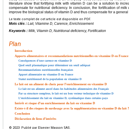
literature show that fortifying milk with vitamin D can be a solution to incr
compensate for nutritional deficiency. In conclusion, the fortification of milk 
improve the biological status of vitamin D and thus compensate for a general 
Le texte complet de cet article est disponible en PDF.
Mots clés :
Lait, Vitamine D, Carence, Enrichissement
Keywords :
Milk, Vitamin D, Nutritional deficiency, Fortification
Plan
Introduction
Apports alimentaires et recommandations nutritionnelles en vitamine D en France
Conséquences d’une carence en vitamine D
Quel seuil plasmatique pour déterminer un seuil adéquat
Recommandations nutritionnelles françaises
Apport alimentaire en vitamine D en France
Statut nutritionnel de la population en vitamine D
Le lait est un aliment de choix pour l’enrichissement en vitamine D
Le lait est un aliment ancré dans les habitudes alimentaires des Français
Par sa structure complexe, le lait est un bon vecteur technique de vitamine D
L’enrichissement du lait en vitamine D, systématique dans certains pays
Intérêt et risque d’un enrichissement du lait en vitamine D
Existe-t-il des risques de surdosage avec la supplémentation en vitamine D du lait 
Conclusion
Déclaration de liens d’intérêts
© 2023 Publié par Elsevier Masson SAS.