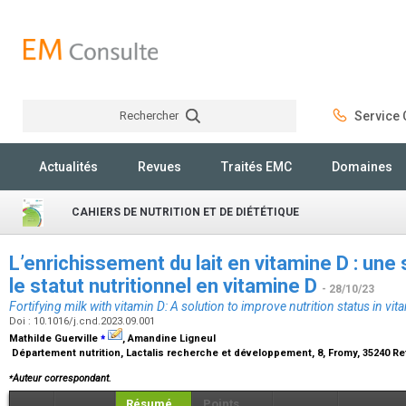
Rechercher
Service C
Rechercher
Actualités
Revues
Traités EMC
Domaines
CAHIERS DE NUTRITION ET DE DIÉTÉTIQUE
L’enrichissement du lait en vitamine D : une
le statut nutritionnel en vitamine D
- 28/10/23
Fortifying milk with vitamin D: A solution to improve nutrition status in vi
Doi : 10.1016/j.cnd.2023.09.001
⁎
Mathilde Guerville
, Amandine Ligneul
Département nutrition, Lactalis recherche et développement, 8, Fromy, 35240 Re
⁎
Auteur correspondant.
Résumé
Points