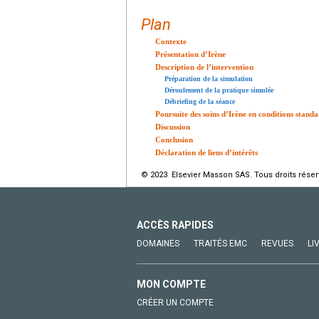
Plan
Contexte
Présentation d’Irène
Description de l’intervention
Préparation de la simulation
Déroulement de la pratique simulée
Débriefing de la séance
Poursuite des soins d’Irène en conditions standa
Discussion
Conclusion
Déclaration de liens d’intérêts
© 2023 Elsevier Masson SAS. Tous droits réser
ACCÈS RAPIDES
DOMAINES
TRAITÉS EMC
REVUES
LI
MON COMPTE
CRÉER UN COMPTE