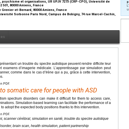
, psychisme et organisations, UR UPJV 7273 (CRP-CPO), Université de
p
52 501, 80000 Amiens, France
L
u
e Grenier-et-Bernard, 80000 Amiens, France
Université Sorbonne Paris Nord, Campus de Bobigny, 74 rue Marcel-Cachin,
ces
résentant un trouble du spectre autistique peuvent rendre difficile leur
et examens d’imagerie médicale. L’apprentissage par simulation peut
canner, comme dans le cas d’Irène qui a pu, grâce à cette intervention,
s.
en PDF.
 to somatic care for people with ASD
utism spectrum disorders can make it difficult for them to access care,
nations. Simulation-based learning can facilitate the performance of a
 to adopt the expected body positions thanks to this intervention.
en PDF.
nt, scanner cérébral, simulation en santé, trouble du spectre autistique
sorder, brain scan, health simulation, patient partnership