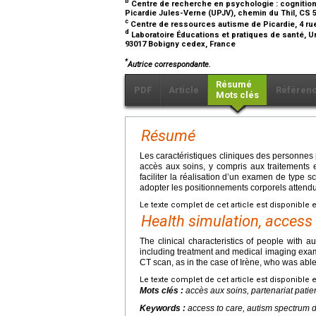
b
Centre de recherche en psychologie : cognition
Picardie Jules-Verne (UPJV), chemin du Thil, CS 
c
Centre de ressources autisme de Picardie, 4 ru
d
Laboratoire Éducations et pratiques de santé, 
93017 Bobigny cedex, France
*
Autrice correspondante.
Résumé
PDF
Article
Référen
Mots clés
Résumé
Les caractéristiques cliniques des personnes p
accès aux soins, y compris aux traitements 
faciliter la réalisation d’un examen de type s
adopter les positionnements corporels attendu
Le texte complet de cet article est disponible 
Health simulation, access
The clinical characteristics of people with a
including treatment and medical imaging exami
CT scan, as in the case of Irène, who was able
Le texte complet de cet article est disponible 
Mots clés :
accès aux soins, partenariat patie
Keywords
:
access to care, autism spectrum di