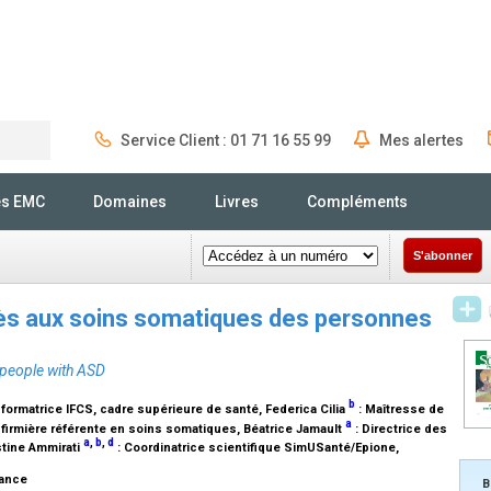
Service Client : 01 71 16 55 99
Mes alertes
Rechercher
és EMC
Domaines
Livres
Compléments
S'abonner
cès aux soins somatiques des personnes
 people with ASD
b
 formatrice IFCS, cadre supérieure de santé
, Federica Cilia
:
Maîtresse de
a
nfirmière référente en soins somatiques
, Béatrice Jamault
:
Directrice des
a
,
b
,
d
stine Ammirati
:
Coordinatrice scientifique SimUSanté/Epione,
rance
B