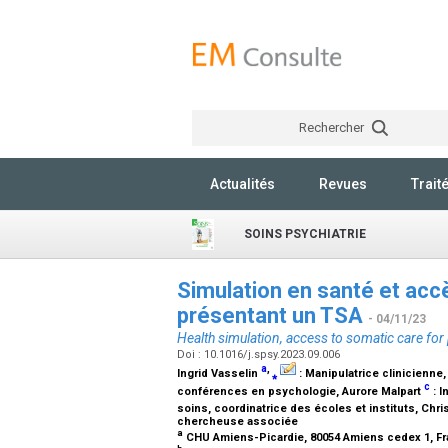
Rechercher
Actualités
Revues
Trait
SOINS PSYCHIATRIE
Simulation en santé et ac
présentant un TSA
- 04/11/23
Health simulation, access to somatic care for
Doi : 10.1016/j.spsy.2023.09.006
a
,
Ingrid Vasselin
⁎
:
Manipulatrice clinicienne,
c
conférences en psychologie
, Aurore Malpart
:
I
soins, coordinatrice des écoles et instituts
, Chri
chercheuse associée
a
CHU Amiens-Picardie, 80054 Amiens cedex 1, F