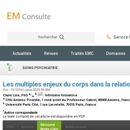
Rechercher
Service C
Rechercher
Actualités
Revues
Traités EMC
Domaines
SOINS PSYCHIATRIE
Les multiples enjeux du corps dans la relati
Doi : 10.1016/j.spsy.2023.09.004
a
,
b
Claire Liné,
PhD
⁎
,
:
Infirmière formatrice
a
CHU Amiens-Picardie, 1 rond-point du Professeur-Cabrol, 80000 Amiens, Fran
b
Université Paris Cité, 1 rue Lacretelle, 75015 Paris, France
*
Autrice correspondante.
Le texte complet de cet article est disponible en PDF.
Résumé
PDF
Article
Références
Mots clés