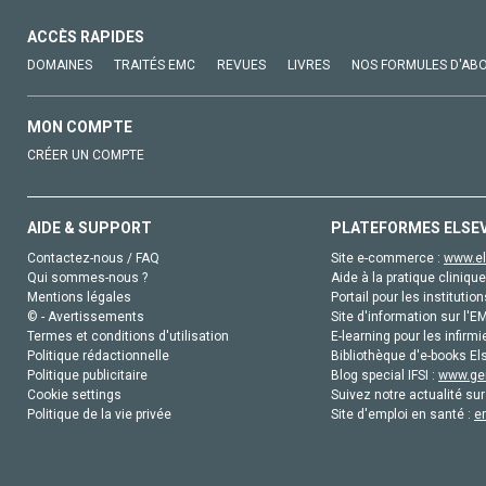
ACCÈS RAPIDES
DOMAINES
TRAITÉS EMC
REVUES
LIVRES
NOS FORMULES D'AB
MON COMPTE
CRÉER UN COMPTE
AIDE & SUPPORT
PLATEFORMES ELSE
Contactez-nous / FAQ
Site e-commerce :
www.el
Qui sommes-nous ?
Aide à la pratique clinique
Mentions légales
Portail pour les institution
© - Avertissements
Site d'information sur l'E
Termes et conditions d'utilisation
E-learning pour les infirmi
Politique rédactionnelle
Bibliothèque d'e-books Els
Politique publicitaire
Blog special IFSI :
www.gen
Cookie settings
Suivez notre actualité sur
Politique de la vie privée
Site d'emploi en santé :
e