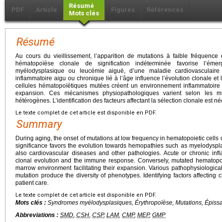
Résumé
PDF
Article
Figures
Références
Mots clés
Résumé
Au cours du vieillissement, l’apparition de mutations à faible fréquence
hématopoïèse clonale de signification indéterminée favorise l’ém
myélodysplasique ou leucémie aiguë, d’une maladie cardiovasculaire 
inflammatoire aigu ou chronique lié à l’âge influence l’évolution clonale et
cellules hématopoïétiques mutées créent un environnement inflammatoire
expansion. Ces mécanismes physiopathologiques varient selon les m
hétérogènes. L’identification des facteurs affectant la sélection clonale est n
Le texte complet de cet article est disponible en PDF.
Summary
During aging, the onset of mutations at low frequency in hematopoietic cells
significance favors the evolution towards hemopathies such as myelodyspl
also cardiovascular diseases and other pathologies. Acute or chronic inf
clonal evolution and the immune response. Conversely, mutated hematopoi
marrow environment facilitating their expansion. Various pathophysiologi
mutation produce the diversity of phenotypes. Identifying factors affecting 
patient care.
Le texte complet de cet article est disponible en PDF.
Mots clés :
Syndromes myélodysplasiques, Érythropoïèse, Mutations, Épissa
Abbreviations :
SMD
,
CSH
,
CSP
,
LAM
,
CMP
,
MEP
,
GMP