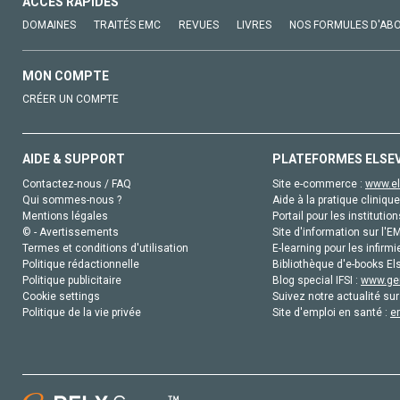
ACCÈS RAPIDES
DOMAINES
TRAITÉS EMC
REVUES
LIVRES
NOS FORMULES D'AB
MON COMPTE
CRÉER UN COMPTE
AIDE & SUPPORT
PLATEFORMES ELSE
Contactez-nous / FAQ
Site e-commerce :
www.el
Qui sommes-nous ?
Aide à la pratique clinique
Mentions légales
Portail pour les institution
© - Avertissements
Site d'information sur l'E
Termes et conditions d'utilisation
E-learning pour les infirmi
Politique rédactionnelle
Bibliothèque d'e-books Els
Politique publicitaire
Blog special IFSI :
www.gen
Cookie settings
Suivez notre actualité sur
Politique de la vie privée
Site d'emploi en santé :
e