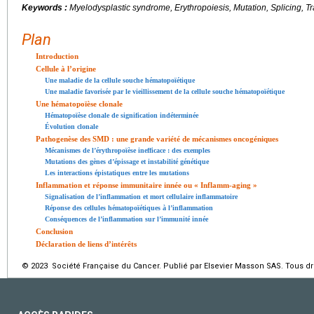
Keywords :
Myelodysplastic syndrome, Erythropoiesis, Mutation, Splicing, Tr
Plan
Introduction
Cellule à l’origine
Une maladie de la cellule souche hématopoïétique
Une maladie favorisée par le vieillissement de la cellule souche hématopoïétique
Une hématopoïèse clonale
Hématopoïèse clonale de signification indéterminée
Évolution clonale
Pathogenèse des SMD : une grande variété de mécanismes oncogéniques
Mécanismes de l’érythropoïèse inefficace : des exemples
Mutations des gènes d’épissage et instabilité génétique
Les interactions épistatiques entre les mutations
Inflammation et réponse immunitaire innée ou « Inflamm-aging »
Signalisation de l’inflammation et mort cellulaire inflammatoire
Réponse des cellules hématopoïétiques à l’inflammation
Conséquences de l’inflammation sur l’immunité innée
Conclusion
Déclaration de liens d’intérêts
© 2023 Société Française du Cancer. Publié par Elsevier Masson SAS. Tous dro