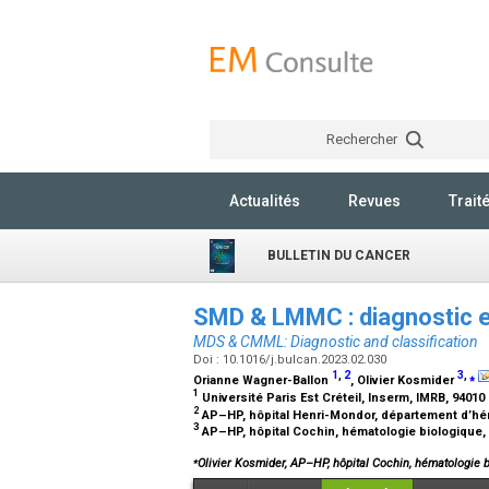
Rechercher
Actualités
Revues
Trait
BULLETIN DU CANCER
SMD & LMMC : diagnostic et
MDS & CMML: Diagnostic and classification
Doi : 10.1016/j.bulcan.2023.02.030
1
,
2
3
,
⁎
Orianne Wagner-Ballon
, Olivier Kosmider
1
Université Paris Est Créteil, Inserm, IMRB, 94010
2
AP–HP, hôpital Henri-Mondor, département d’hém
3
AP–HP, hôpital Cochin, hématologie biologique,
⁎
Olivier Kosmider, AP–HP, hôpital Cochin, hématologie 