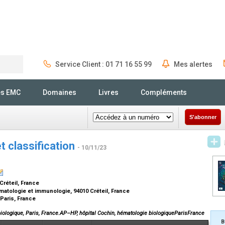
Service Client : 01 71 16 55 99
Mes alertes
Rechercher
és EMC
Domaines
Livres
Compléments
S'abonner
 classification
- 10/11/23
 Créteil, France
atologie et immunologie, 94010 Créteil, France
 Paris, France
biologique, Paris, France.AP–HP, hôpital Cochin, hématologie biologiqueParisFrance
B