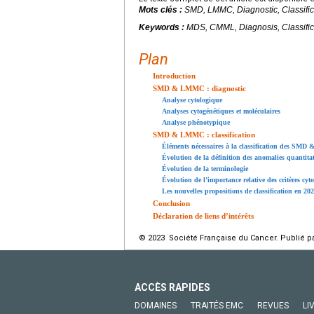
Mots clés :
SMD, LMMC, Diagnostic, Classific
Keywords :
MDS, CMML, Diagnosis, Classific
Plan
Introduction
SMD & LMMC : diagnostic
Analyse cytologique
Analyses cytogénétiques et moléculaires
Analyse phénotypique
SMD & LMMC : classification
Éléments nécessaires à la classification des SM
Évolution de la définition des anomalies quantitat
Évolution de la terminologie
Évolution de l’importance relative des critères cyt
Les nouvelles propositions de classification en 20
Conclusion
Déclaration de liens d’intérêts
© 2023 Société Française du Cancer. Publié pa
ACCÈS RAPIDES
DOMAINES
TRAITÉS EMC
REVUES
LI