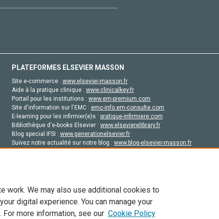
PLATEFORMES ELSEVIER MASSON
Site e-commerce :
www.elsevier-masson.fr
Aide à la pratique clinique :
www.clinicalkey.fr
Portail pour les institutions :
www.em-premium.com
Site d'information sur l'EMC :
emc-info.em-consulte.com
E-learning pour les infirmier(e)s :
pratique-infirmiere.com
Bibliothèque d'e-books Elsevier :
www.elsevierelibrary.fr
Blog special IFSI :
www.generationelsevier.fr
Suivez notre actualité sur notre blog :
www.blog-elsevier-masson.fr
Site d'emploi en santé :
emploisante.com
te work. We may also use additional cookies to
 your digital experience. You can manage your
. For more information, see our
Cookie Policy
vier, ses concédants de licence et ses contributeurs. Tout les droits sont réservés, y 