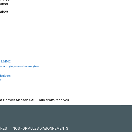
ation
ation
D & LMMC
ives : cytopénies et monocytose
ologiques
22
r Elsevier Masson SAS. Tous droits réservés.
VRES
NOS FORMULES D'ABONNEMENTS