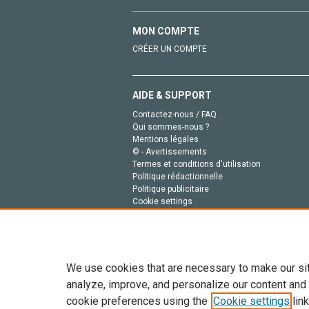
MON COMPTE
CRÉER UN COMPTE
AIDE & SUPPORT
Contactez-nous / FAQ
Qui sommes-nous ?
Mentions légales
© - Avertissements
Termes et conditions d'utilisation
Politique rédactionnelle
Politique publicitaire
Cookie settings
Politique de la vie privée
We use cookies that are necessary to make our si
analyze, improve, and personalize our content and
cookie preferences using the
Cookie settings
link
Tout le contenu de ce site: Copyright © 2026 Else