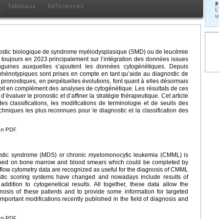
p
Tableaux
Références
L
u
gnostic biologique de syndrome myélodysplasique (SMD) ou de leucémie
oujours en 2023 principalement sur l’intégration des données issues
nguines auxquelles s’ajoutent les données cytogénétiques. Depuis
hénotypiques sont prises en compte en tant qu’aide au diagnostic de
 pronostiques, en perpétuelles évolutions, font quant à elles désormais
it en complément des analyses de cytogénétique. Les résultats de ces
valuer le pronostic et d’affiner la stratégie thérapeutique. Cet article
des classifications, les modifications de terminologie et de seuils des
chniques les plus reconnues pour le diagnostic et la classification des
en PDF.
astic syndrome (MDS) or chronic myelomonocytic leukemia (CMML) is
ained on bone marrow and blood smears which could be completed by
 flow cytometry data are recognized as useful for the diagnosis of CMML
nostic scoring systems have changed and nowadays include results of
dition to cytogenetical results. All together, these data allow the
nosis of these patients and to provide some information for targeted
important modifications recently published in the field of diagnosis and
en PDF.