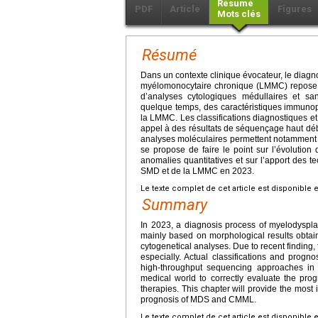
Résumé
PDF
Article
Figures
Mots clés
Résumé
Dans un contexte clinique évocateur, le dia
myélomonocytaire chronique (LMMC) repose t
d’analyses cytologiques médullaires et sa
quelque temps, des caractéristiques immunop
la LMMC. Les classifications diagnostiques et
appel à des résultats de séquençage haut déb
analyses moléculaires permettent notamment d’é
se propose de faire le point sur l’évolution 
anomalies quantitatives et sur l’apport des te
SMD et de la LMMC en 2023.
Le texte complet de cet article est disponible 
Summary
In 2023, a diagnosis process of myelodyspl
mainly based on morphological results obt
cytogenetical analyses. Due to recent finding,
especially. Actual classifications and prog
high-throughput sequencing approaches in ad
medical world to correctly evaluate the prog
therapies. This chapter will provide the most 
prognosis of MDS and CMML.
Le texte complet de cet article est disponible 