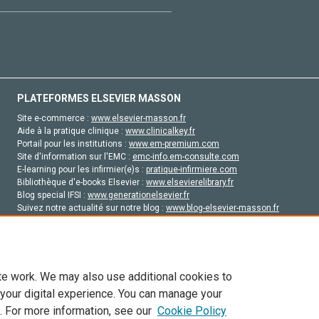
PLATEFORMES ELSEVIER MASSON
Site e-commerce :
www.elsevier-masson.fr
Aide à la pratique clinique :
www.clinicalkey.fr
Portail pour les institutions :
www.em-premium.com
Site d'information sur l'EMC :
emc-info.em-consulte.com
E-learning pour les infirmier(e)s :
pratique-infirmiere.com
Bibliothèque d'e-books Elsevier :
www.elsevierelibrary.fr
Blog special IFSI :
www.generationelsevier.fr
Suivez notre actualité sur notre blog :
www.blog-elsevier-masson.fr
Site d'emploi en santé :
emploisante.com
te work. We may also use additional cookies to
 your digital experience. You can manage your
. For more information, see our
Cookie Policy
vier, ses concédants de licence et ses contributeurs. Tout les droits sont réservés, y 