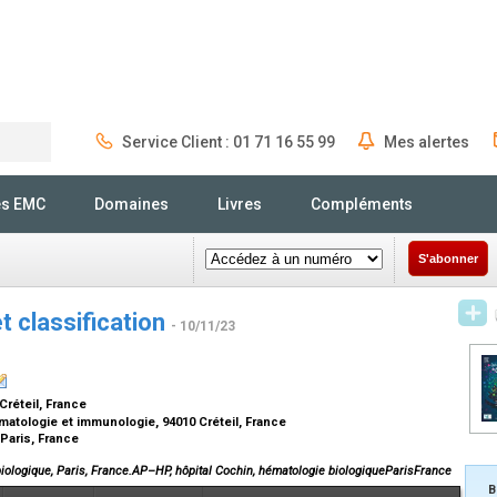
Service Client : 01 71 16 55 99
Mes alertes
Rechercher
és EMC
Domaines
Livres
Compléments
S'abonner
 classification
- 10/11/23
 Créteil, France
atologie et immunologie, 94010 Créteil, France
 Paris, France
biologique, Paris, France.AP–HP, hôpital Cochin, hématologie biologiqueParisFrance
B