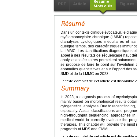
Résumé
PDF
Article
Figures
Mots clés
Résumé
Dans un contexte clinique évocateur, le dia
myélomonocytaire chronique (LMMC) repose t
d’analyses cytologiques médullaires et sa
quelque temps, des caractéristiques immunop
la LMMC. Les classifications diagnostiques et
appel à des résultats de séquençage haut déb
analyses moléculaires permettent notamment d’é
se propose de faire le point sur l’évolution 
anomalies quantitatives et sur l’apport des te
SMD et de la LMMC en 2023.
Le texte complet de cet article est disponible 
Summary
In 2023, a diagnosis process of myelodyspl
mainly based on morphological results obt
cytogenetical analyses. Due to recent finding,
especially. Actual classifications and prog
high-throughput sequencing approaches in ad
medical world to correctly evaluate the prog
therapies. This chapter will provide the most 
prognosis of MDS and CMML.
Le texte complet de cet article est disponible 