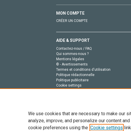
MON COMPTE
CRÉER UN COMPTE
AIDE & SUPPORT
Contactez-nous / FAQ
Qui sommes-nous ?
Mentions légales
© - Avertissements
Termes et conditions d'utilisation
Politique rédactionnelle
Politique publicitaire
Cookie settings
Politique de la vie privée
We use cookies that are necessary to make our si
analyze, improve, and personalize our content and
cookie preferences using the
Cookie settings
link
Tout le contenu de ce site: Copyright © 2026 Else