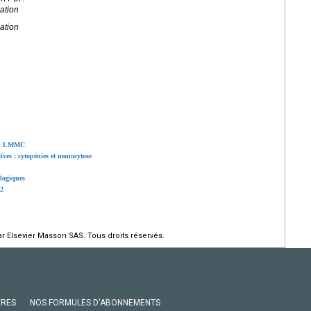
ation
ation
D & LMMC
ives : cytopénies et monocytose
ologiques
22
r Elsevier Masson SAS. Tous droits réservés.
VRES
NOS FORMULES D'ABONNEMENTS