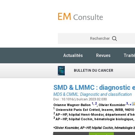
Rechercher
Actualités
Revues
Trait
BULLETIN DU CANCER
SMD & LMMC : diagnostic et
MDS & CMML: Diagnostic and classification
Doi : 10.1016/j.bulcan.2023.02.030
1
,
2
3
,
⁎
Orianne Wagner-Ballon
, Olivier Kosmider
1
Université Paris Est Créteil, Inserm, IMRB, 94010
2
AP–HP, hôpital Henri-Mondor, département d’hém
3
AP–HP, hôpital Cochin, hématologie biologique,
⁎
Olivier Kosmider, AP–HP, hôpital Cochin, hématologie 