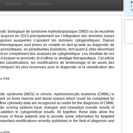
p
Tableaux
Références
L
u
gnostic biologique de syndrome myélodysplasique (SMD) ou de leucémie
oujours en 2023 principalement sur l’intégration des données issues
nguines auxquelles s’ajoutent les données cytogénétiques. Depuis
hénotypiques sont prises en compte en tant qu’aide au diagnostic de
 pronostiques, en perpétuelles évolutions, font quant à elles désormais
it en complément des analyses de cytogénétique. Les résultats de ces
valuer le pronostic et d’affiner la stratégie thérapeutique. Cet article
des classifications, les modifications de terminologie et de seuils des
chniques les plus reconnues pour le diagnostic et la classification des
en PDF.
astic syndrome (MDS) or chronic myelomonocytic leukemia (CMML) is
ained on bone marrow and blood smears which could be completed by
 flow cytometry data are recognized as useful for the diagnosis of CMML
nostic scoring systems have changed and nowadays include results of
dition to cytogenetical results. All together, these data allow the
nosis of these patients and to provide some information for targeted
important modifications recently published in the field of diagnosis and
en PDF.