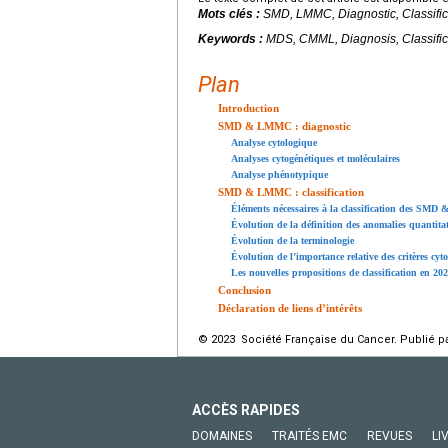
Mots clés :
SMD, LMMC, Diagnostic, Classific
Keywords :
MDS, CMML, Diagnosis, Classific
Plan
Introduction
SMD & LMMC : diagnostic
Analyse cytologique
Analyses cytogénétiques et moléculaires
Analyse phénotypique
SMD & LMMC : classification
Éléments nécessaires à la classification des SM
Évolution de la définition des anomalies quantitat
Évolution de la terminologie
Évolution de l’importance relative des critères cyt
Les nouvelles propositions de classification en 20
Conclusion
Déclaration de liens d’intérêts
© 2023 Société Française du Cancer. Publié pa
ACCÈS RAPIDES
DOMAINES
TRAITÉS EMC
REVUES
LI