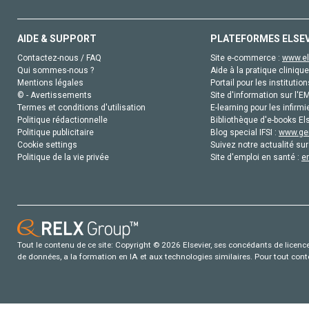
AIDE & SUPPORT
PLATEFORMES ELSE
Contactez-nous / FAQ
Site e-commerce :
www.el
Qui sommes-nous ?
Aide à la pratique clinique
Mentions légales
Portail pour les institution
© - Avertissements
Site d'information sur l'E
Termes et conditions d'utilisation
E-learning pour les infirmi
Politique rédactionnelle
Bibliothèque d'e-books Els
Politique publicitaire
Blog special IFSI :
www.gen
Cookie settings
Suivez notre actualité sur
Politique de la vie privée
Site d'emploi en santé :
e
Tout le contenu de ce site: Copyright © 2026 Elsevier, ses concédants de licence e
de données, a la formation en IA et aux technologies similaires. Pour tout con