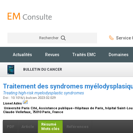
Rechercher
Service C
Rechercher
Actualités
Revues
Traités EMC
Domaines
BULLETIN DU CANCER
Traitement des syndromes myélodysplasiqu
Treating high-risk myelodysplastic syndromes
Doi : 10.1016/j.bulcan.2023.02.029
Lionel Adès
Université Paris Cité, Assistance publique–Hôpitaux de Paris, hôpital Saint-Lou
Claude-Vellefaux, 75010 Paris, France
Résumé
PDF
Article
Références
Mots clés