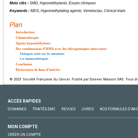
Mots clés :
SMD, Hypométhylants, Essais cliniques
Keywords :
MDS, Hypomethylating agents, Venetoclax, Clinical trials
Plan
Introduction
Chimiothérapie
Agents hypométhylants
Des combinaisons d’HMA avec des thérapeutiques innovantes
Thérapies axées sur les mutations
Les immunothérapies
Conclusion
Déclaration de liens d’intérêts
© 2023 Société Française du Cancer. Publié par Elsevier Masson SAS. Tous dro
ACCÈS RAPIDES
DOMAINES
TRAITÉS EMC
REVUES
LIVRES
NOS FORMULES D'AB
MON COMPTE
CRÉER UN COMPTE