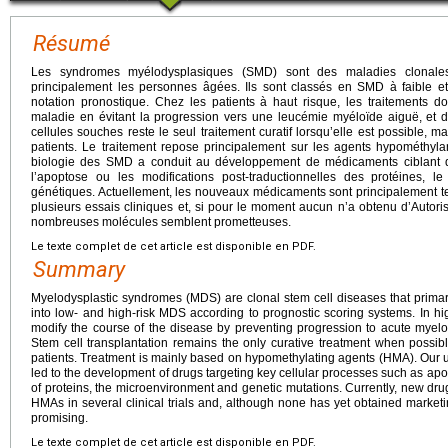
Résumé
Les syndromes myélodysplasiques (SMD) sont des maladies clonales
principalement les personnes âgées. Ils sont classés en SMD à faible e
notation pronostique. Chez les patients à haut risque, les traitements doi
maladie en évitant la progression vers une leucémie myéloïde aiguë, et d
cellules souches reste le seul traitement curatif lorsqu’elle est possible, 
patients. Le traitement repose principalement sur les agents hypométhy
biologie des SMD a conduit au développement de médicaments ciblant de
l’apoptose ou les modifications post-traductionnelles des protéines, l
génétiques. Actuellement, les nouveaux médicaments sont principalement t
plusieurs essais cliniques et, si pour le moment aucun n’a obtenu d’Autor
nombreuses molécules semblent prometteuses.
Le texte complet de cet article est disponible en PDF.
Summary
Myelodysplastic syndromes (MDS) are clonal stem cell diseases that primarily
into low- and high-risk MDS according to prognostic scoring systems. In hig
modify the course of the disease by preventing progression to acute myelo
Stem cell transplantation remains the only curative treatment when possibl
patients. Treatment is mainly based on hypomethylating agents (HMA). Our 
led to the development of drugs targeting key cellular processes such as apop
of proteins, the microenvironment and genetic mutations. Currently, new dru
HMAs in several clinical trials and, although none has yet obtained marke
promising.
Le texte complet de cet article est disponible en PDF.