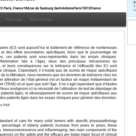
p
L
12 Paris, France184,rue du faubourg Saint-AntoineParis75012France
u
Tableaux
Références
taires (ICI) sont aujourd’hui le traitement de référence de nombreuses
 et des effets secondaires spécifiques. Alors que le pourcentage de
 ces patients sont sous-représentés dans les essais cliniques.
flammation liée à l’âge), deux des principaux mécanismes du
 et leurs conséquences sur la tolérance et l’efficacité des ICI sont
 clinique. Cependant, il n’existe pas de scores de risque spécifiques
 de la littérature, nous montrons que les données de tolérance chez les
e altération de l’état général est un facteur de risque indépendant de
nt (TRAE) et ce quel que soit l’âge. Il ne s’agit cependant que d’études
ous soulignons ici la nécessité de l’utilisation de test de dépistage de
es patients âgés, le développement de scores de risque spécifiques aux
on des patients âgés dans les essais cliniques pour générer des données.
en PDF.
standard of care for many solid tumors with specific physiopathology
ercentage of elderly patients increase from years to years, these
rials. Immunosenescence and inflammaging, two main components of the
ences on the safety and the efficacy are today major focus of clinical