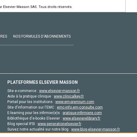
r Elsevier Masson SAS. Tous droits réservés.
VRES
NOS FORMULES D'ABONNEMENTS
PLATEFORMES ELSEVIER MASSON
Site e-commerce :
www.elsevier-masson.fr
Aide à la pratique clinique :
www.clinicalkey.fr
Portail pour les institutions :
www.em-premium.com
Site d'information sur l'EMC :
emc-info.em-consulte.com
E-learning pour les infirmier(e)s :
pratique-infirmiere.com
Bibliothèque d'e-books Elsevier :
www.elsevierelibrary.fr
Blog special IFSI :
www.generationelsevier.fr
Suivez notre actualité sur notre blog :
www.blog-elsevier-masson.fr
Site d'emploi en santé :
emploisante.com