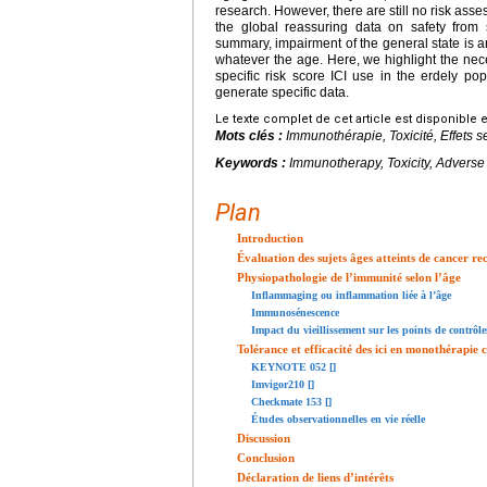
research. However, there are still no risk asse
the global reassuring data on safety from s
summary, impairment of the general state is a
whatever the age. Here, we highlight the neces
specific risk score ICI use in the erdely popu
generate specific data.
Le texte complet de cet article est disponible 
Mots clés :
Immunothérapie, Toxicité, Effets 
Keywords :
Immunotherapy, Toxicity, Adverse 
Plan
Introduction
Évaluation des sujets âges atteints de cancer re
Physiopathologie de l’immunité selon l’âge
Inflammaging ou inflammation liée à l’âge
Immunosénescence
Impact du vieillissement sur les points de contrôl
Tolérance et efficacité des ici en monothérapie c
KEYNOTE 052 [
]
Imvigor210 [
]
Checkmate 153 [
]
Études observationnelles en vie réelle
Discussion
Conclusion
Déclaration de liens d’intérêts