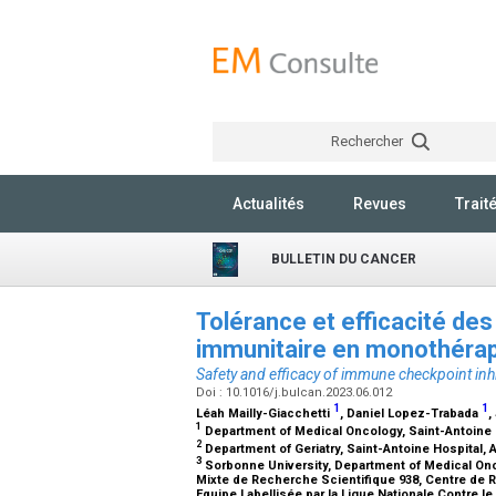
Rechercher
Actualités
Revues
Trait
BULLETIN DU CANCER
Tolérance et efficacité des
immunitaire en monothérap
Safety and efficacy of immune checkpoint inhib
Doi : 10.1016/j.bulcan.2023.06.012
1
1
Léah Mailly-Giacchetti
, Daniel Lopez-Trabada
,
1
Department of Medical Oncology, Saint-Antoine 
2
Department of Geriatry, Saint-Antoine Hospital,
3
Sorbonne University, Department of Medical On
Mixte de Recherche Scientifique 938, Centre de Re
Equipe Labellisée par la Ligue Nationale Contre le