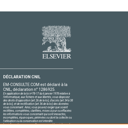
DÉCLARATION CNIL
EM-CONSULTE.COM est déclaré à la
CNIL, déclaration n° 1286925.
En application de la loi nº78-17 du 6 janvier 1978 relative à
l'informatique, aux fichiers et aux libertés, vous disposez
des droits d'opposition (art.26 de la loi), d'accès (art.34 à 38
de la loi), et de rectification (art.36 de la loi) des données
vous concernant. Ainsi, vous pouvez exiger que soient
rectifiées, complétées, clarifiées, mises à jour ou effacées
les informations vous concernant qui sont inexactes,
incomplètes, équivoques, périmées ou dont la collecte ou
l'utilisation ou la conservation est interdite.
Les informations personnelles concernant les visiteurs de
notre site, y compris leur identité, sont confidentielles.