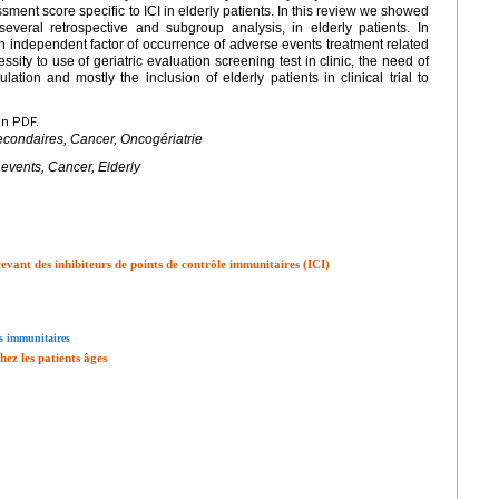
ssment score specific to ICI in elderly patients. In this review we showed
everal retrospective and subgroup analysis, in elderly patients. In
n independent factor of occurrence of adverse events treatment related
sity to use of geriatric evaluation screening test in clinic, the need of
lation and mostly the inclusion of elderly patients in clinical trial to
en PDF.
secondaires, Cancer, Oncogériatrie
events, Cancer, Elderly
cevant des inhibiteurs de points de contrôle immunitaires (ICI)
es immunitaires
hez les patients âges