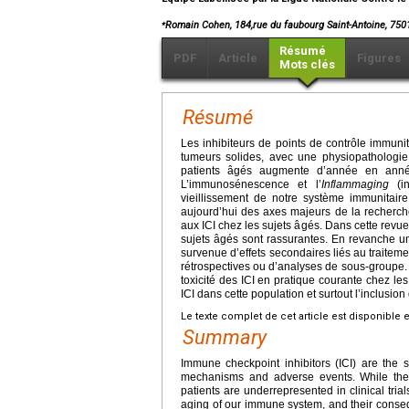
⁎
Romain Cohen, 184,rue du faubourg Saint-Antoine, 750
Résumé
PDF
Article
Figures
Mots clés
Résumé
Les inhibiteurs de points de contrôle immuni
tumeurs solides, avec une physiopathologie
patients âgés augmente d’année en année,
L’immunosénescence et l’
Inflammaging
(in
vieillissement de notre système immunitaire,
aujourd’hui des axes majeurs de la recherche
aux ICI chez les sujets âgés. Dans cette revue
sujets âgés sont rassurantes. En revanche un
survenue d’effets secondaires liés au traiteme
rétrospectives ou d’analyses de sous-groupe. N
toxicité des ICI en pratique courante chez l
ICI dans cette population et surtout l’inclusi
Le texte complet de cet article est disponible 
Summary
Immune checkpoint inhibitors (ICI) are the 
mechanisms and adverse events. While the p
patients are underrepresented in clinical t
aging of our immune system, and their consequ