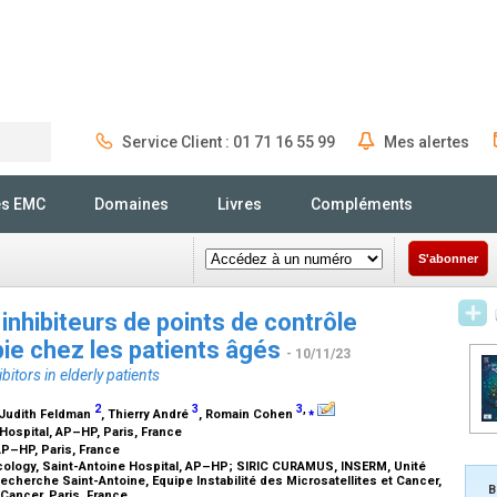
Service Client : 01 71 16 55 99
Mes alertes
Rechercher
és EMC
Domaines
Livres
Compléments
S'abonner
 inhibiteurs de points de contrôle
ie chez les patients âgés
- 10/11/23
itors in elderly patients
2
3
3
,
⁎
 Judith Feldman
, Thierry André
, Romain Cohen
Hospital, AP–HP, Paris, France
 AP–HP, Paris, France
cology, Saint-Antoine Hospital, AP–HP; SIRIC CURAMUS, INSERM, Unité
cherche Saint-Antoine, Equipe Instabilité des Microsatellites et Cancer,
B
 Cancer, Paris, France