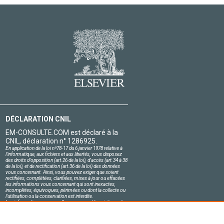
DÉCLARATION CNIL
EM-CONSULTE.COM est déclaré à la
CNIL, déclaration n° 1286925.
En application de la loi nº78-17 du 6 janvier 1978 relative à
l'informatique, aux fichiers et aux libertés, vous disposez
des droits d'opposition (art.26 de la loi), d'accès (art.34 à 38
de la loi), et de rectification (art.36 de la loi) des données
vous concernant. Ainsi, vous pouvez exiger que soient
rectifiées, complétées, clarifiées, mises à jour ou effacées
les informations vous concernant qui sont inexactes,
incomplètes, équivoques, périmées ou dont la collecte ou
l'utilisation ou la conservation est interdite.
Les informations personnelles concernant les visiteurs de
notre site, y compris leur identité, sont confidentielles.
Le responsable du site s'engage sur l'honneur à respecter
les conditions légales de confidentialité applicables en