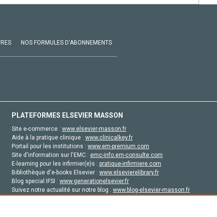
VRES
NOS FORMULES D'ABONNEMENTS
PLATEFORMES ELSEVIER MASSON
Site e-commerce :
www.elsevier-masson.fr
Aide à la pratique clinique :
www.clinicalkey.fr
Portail pour les institutions :
www.em-premium.com
Site d'information sur l'EMC :
emc-info.em-consulte.com
E-learning pour les infirmier(e)s :
pratique-infirmiere.com
Bibliothèque d'e-books Elsevier :
www.elsevierelibrary.fr
Blog special IFSI :
www.generationelsevier.fr
Suivez notre actualité sur notre blog :
www.blog-elsevier-masson.fr
Site d'emploi en santé :
emploisante.com