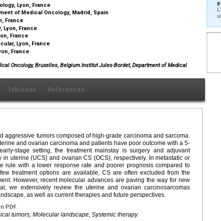
p
ology, Lyon, France
L
tment of Medical Oncology, Madrid, Spain
u
n, France
, Lyon, France
yon, France
cular, Lyon, France
yon, France
edical Oncology, Bruxelles, Belgium.Institut Jules-Bordet, Department of Medical
Tableaux
Références
nd aggressive tumors composed of high-grade carcinoma and sarcoma.
terine and ovarian carcinoma and patients have poor outcome with a 5-
early-stage setting, the treatment mainstay is surgery and adjuvant
n uterine (UCS) and ovarian CS (OCS), respectively. In metastatic or
e rule with a lower response rate and poorer prognosis compared to
few treatment options are available, CS are often excluded from the
vement. However, recent molecular advances are paving the way for new
osal, we extensively review the uterine and ovarian carcinosarcomas
ndscape, as well as current therapies and future perspectives.
en PDF.
cal tumors, Molecular landscape, Systemic therapy