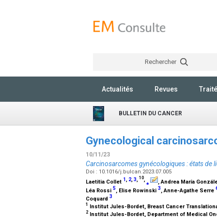
Rechercher
Actualités
Revues
Trait
BULLETIN DU CANCER
Gynecological carcinosarc
10/11/23
Carcinosarcomes gynécologiques : états de li
Doi : 10.1016/j.bulcan.2023.07.005
10
1
,
2
,
3
,
,
Laetitia Collet
⁎
, Andrea María Gonzá
5
3
Léa Rossi
, Elise Rowinski
, Anne-Agathe Serre
3
Coquard
1
Institut Jules-Bordet, Breast Cancer Translation
2
Institut Jules-Bordet, Department of Medical On