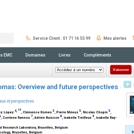
Service Client : 01 71 16 55 99
Mes alertes
Rechercher
és EMC
Domaines
Livres
Compléments
S'abonner
omas: Overview and future perspectives
-
eux et perspectives
10
4
,
3
5
5
lez López
, Clémence Romeo
, Pierre Méeus
, Nicolas Chopin
,
6
7
8
9
, Corrinne Rannou
, Adrien Buisson
, Isabelle Treilleux
, Isabelle Ray-
al Research Laboratory, Bruxelles, Belgium
B
cology, Bruxelles, Belgium