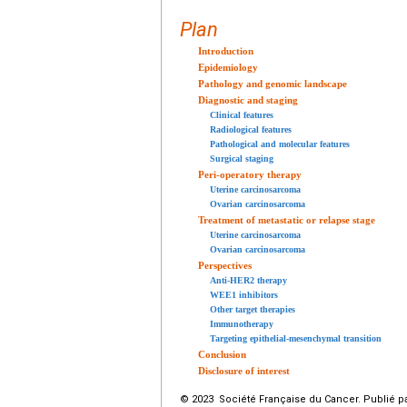
Plan
Introduction
Epidemiology
Pathology and genomic landscape
Diagnostic and staging
Clinical features
Radiological features
Pathological and molecular features
Surgical staging
Peri-operatory therapy
Uterine carcinosarcoma
Ovarian carcinosarcoma
Treatment of metastatic or relapse stage
Uterine carcinosarcoma
Ovarian carcinosarcoma
Perspectives
Anti-HER2 therapy
WEE1 inhibitors
Other target therapies
Immunotherapy
Targeting epithelial-mesenchymal transition
Conclusion
Disclosure of interest
© 2023 Société Française du Cancer. Publié pa