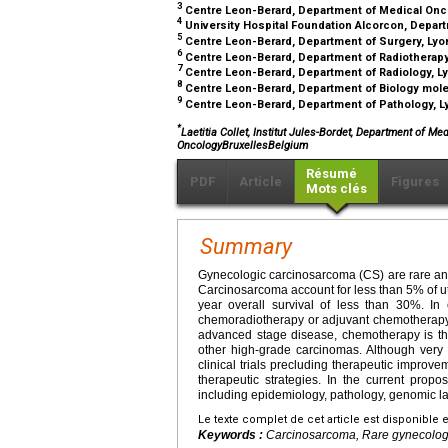
3
Centre Leon-Berard, Department of Medical Onc
4
University Hospital Foundation Alcorcon, Depar
5
Centre Leon-Berard, Department of Surgery, Lyo
6
Centre Leon-Berard, Department of Radiotherapy
7
Centre Leon-Berard, Department of Radiology, L
8
Centre Leon-Berard, Department of Biology mole
9
Centre Leon-Berard, Department of Pathology, L
*
Laetitia Collet, Institut Jules-Bordet, Department of M
OncologyBruxellesBelgium
Résumé
PDF
Article
Figures
Mots clés
Summary
Gynecologic carcinosarcoma (CS) are rare a
Carcinosarcoma account for less than 5% of u
year overall survival of less than 30%. In 
chemoradiotherapy or adjuvant chemotherapy i
advanced stage disease, chemotherapy is th
other high-grade carcinomas. Although very 
clinical trials precluding therapeutic impro
therapeutic strategies. In the current prop
including epidemiology, pathology, genomic la
Le texte complet de cet article est disponible 
Keywords :
Carcinosarcoma, Rare gynecologi