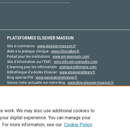
PLATEFORMES ELSEVIER MASSON
Site e-commerce :
www.elsevier-masson.fr
Aide à la pratique clinique :
www.clinicalkey.fr
Portail pour les institutions :
www.em-premium.com
Site d'information sur l'EMC :
emc-info.em-consulte.com
E-learning pour les infirmier(e)s :
pratique-infirmiere.com
Bibliothèque d'e-books Elsevier :
www.elsevierelibrary.fr
Blog special IFSI :
www.generationelsevier.fr
Suivez notre actualité sur notre blog :
www.blog-elsevier-masson.fr
Site d'emploi en santé :
emploisante.com
te work. We may also use additional cookies to
 your digital experience. You can manage your
. For more information, see our
Cookie Policy
vier, ses concédants de licence et ses contributeurs. Tout les droits sont réservés, y 
ogies similaires. Pour tout contenu en libre accès, les conditions de licence Creati