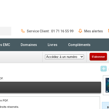
Service Client : 01 71 16 55 99
Mes alertes
Rechercher
és EMC
Domaines
Livres
Compléments
S'abonner
DF.
en PDF.
roits réservés.
B