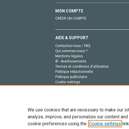
MON COMPTE
CRÉER UN COMPTE
AIDE & SUPPORT
Contactez-nous / FAQ
Qui sommes-nous ?
Mentions légales
© - Avertissements
Termes et conditions d'utilisation
Politique rédactionnelle
Politique publicitaire
Cookie settings
Politique de la vie privée
We use cookies that are necessary to make our si
analyze, improve, and personalize our content and
cookie preferences using the
Cookie settings
link
Tout le contenu de ce site: Copyright © 2026 Else
de données, a la formation en IA et aux technol