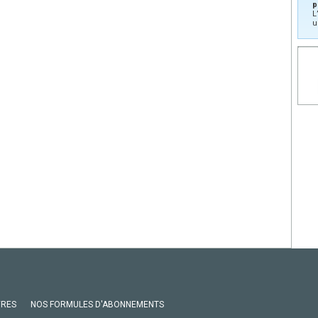
p
L
u
VRES
NOS FORMULES D'ABONNEMENTS