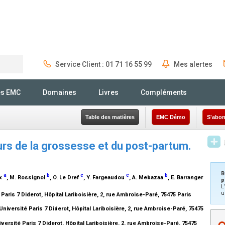
Service Client : 01 71 16 55 99
Mes alertes
Rechercher
és EMC
Domaines
Livres
Compléments
Table des matières
EMC Démo
S'abon
rs de la grossesse et du post-partum.
B
a
b
c
c
b
ux
, M. Rossignol
, O. Le Dref
, Y. Fargeaudou
, A. Mebazaa
, E. Barranger
p
L
u
aris 7 Diderot, Hôpital Lariboisière, 2, rue Ambroise-Paré, 75475 Paris
versité Paris 7 Diderot, Hôpital Lariboisière, 2, rue Ambroise-Paré, 75475
versité Paris 7 Diderot, Hôpital Lariboisière, 2, rue Ambroise-Paré, 75475