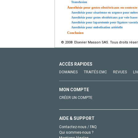
Transfusion
Anesthésie pour gestes obstétricaux en context
Anesthésie pour césarienne en urgence pour métror
Anesthésie pour gestes obstétricaux par voie basse 
Anesthésie pour laparotomie pour ligature vascula
Anesthésie pour embolisation artérielle
Conclusion
© 2008 Elsevier Masson SAS. Tous droits réser
ACCÈS RAPIDES
DOMAINES
TRAITÉS EMC
REVUES
LI
MON COMPTE
CRÉER UN COMPTE
AIDE & SUPPORT
Contactez-nous / FAQ
Qui sommes-nous ?
Mentions légales