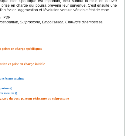
isque bien spécifique est important, c'est surtout la mise en oeuvre
prise en charge qui pourra prévenir leur survenue. C'est ensuite une
en éviter l'aggravation et l'évolution vers un véritable état de choc.
en PDF.
st-partum, Sulprostone, Embolisation, Chirurgie d'hémostase,
t prises en charge spécifiques
ion et prise en charge initiale
oute femme enceinte
-partum ()
es mesures ()
 grave du post-partum résistante au sulprostone