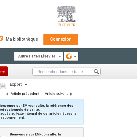
Ma bibliothèque
Connexion
Autres sites Elsevier
ner
Export
Article précédent
|
Article suivant
ienvenue sur EM-consulte, la référence des
rofessionnels de santé.
’accès au texte intégral de cet article nécessite
n abonnement.
Bienvenue sur EM-consulte, la