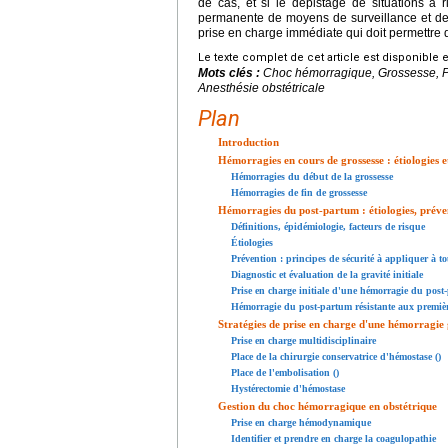
de cas, et si le dépistage de situations à r
permanente de moyens de surveillance et de 
prise en charge immédiate qui doit permettre d'
Le texte complet de cet article est disponible 
Mots clés :
Choc hémorragique, Grossesse, Po
Anesthésie obstétricale
Plan
Introduction
Hémorragies en cours de grossesse : étiologies e
Hémorragies du début de la grossesse
Hémorragies de fin de grossesse
Hémorragies du post-partum : étiologies, prévent
Définitions, épidémiologie, facteurs de risque
Étiologies
Prévention : principes de sécurité à appliquer à t
Diagnostic et évaluation de la gravité initiale
Prise en charge initiale d'une hémorragie du post
Hémorragie du post-partum résistante aux premièr
Stratégies de prise en charge d'une hémorragie
Prise en charge multidisciplinaire
Place de la chirurgie conservatrice d'hémostase ()
Place de l'embolisation ()
Hystérectomie d'hémostase
Gestion du choc hémorragique en obstétrique
Prise en charge hémodynamique
Identifier et prendre en charge la coagulopathie