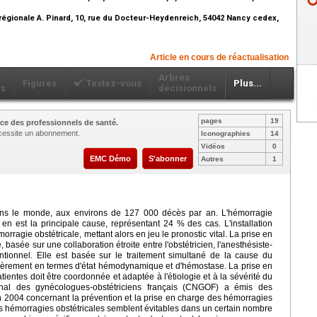
égionale A. Pinard, 10, rue du Docteur-Heydenreich, 54042 Nancy cedex,
Article en cours de réactualisation
Arbres
Figures
Testez-vous
Plus...
ls
décisionnels
pages
19
ce des professionnels de santé.
nécessite un abonnement.
Iconographies
14
Vidéos
0
EMC Démo
S'abonner
Autres
1
dans le monde, aux environs de 127 000 décès par an. L'hémorragie
 en est la principale cause, représentant 24 % des cas. L'installation
orragie obstétricale, mettant alors en jeu le pronostic vital. La prise en
, basée sur une collaboration étroite entre l'obstétricien, l'anesthésiste-
entionnel. Elle est basée sur le traitement simultané de la cause du
ièrement en termes d'état hémodynamique et d'hémostase. La prise en
ientes doit être coordonnée et adaptée à l'étiologie et à la sévérité du
nal des gynécologues-obstétriciens français (CNGOF) a émis des
 2004 concernant la prévention et la prise en charge des hémorragies
 hémorragies obstétricales semblent évitables dans un certain nombre