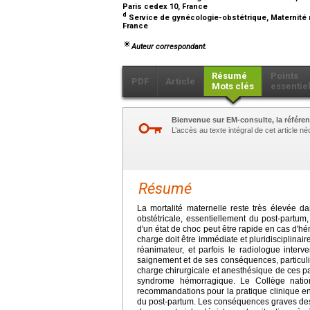
Paris cedex 10, France
d
Service de gynécologie-obstétrique, Maternité r
France
Auteur correspondant.
Résumé
Points
PDF
Article
Mots clés
essentie
Bienvenue sur EM-consulte, la référen
L’accès au texte intégral de cet article 
Résumé
La mortalité maternelle reste très élevée 
obstétricale, essentiellement du post-partum,
d'un état de choc peut être rapide en cas d'hém
charge doit être immédiate et pluridisciplinaire
réanimateur, et parfois le radiologue interv
saignement et de ses conséquences, particul
charge chirurgicale et anesthésique de ces pat
syndrome hémorragique. Le Collège natio
recommandations pour la pratique clinique en
du post-partum. Les conséquences graves des