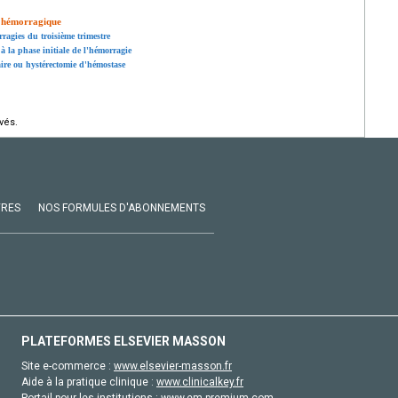
e hémorragique
ragies du troisième trimestre
à la phase initiale de l'hémorragie
ire ou hystérectomie d'hémostase
vés.
VRES
NOS FORMULES D'ABONNEMENTS
PLATEFORMES ELSEVIER MASSON
Site e-commerce :
www.elsevier-masson.fr
Aide à la pratique clinique :
www.clinicalkey.fr
Portail pour les institutions :
www.em-premium.com