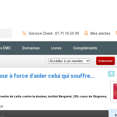
Service Client : 01 71 16 55 99
Mes alertes
Rechercher
és EMC
Domaines
Livres
Compléments
S'abonner
ur à force d’aider celui qui souffre…
-
tre de Lutte contre la douleur, institut Bergonié, 229, cours de l’Argonne,
DF.
B
ces