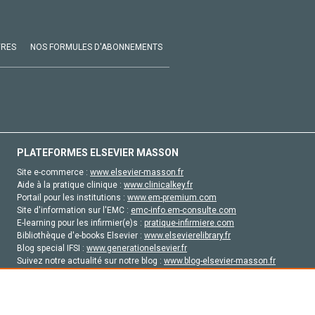
VRES
NOS FORMULES D'ABONNEMENTS
PLATEFORMES ELSEVIER MASSON
Site e-commerce :
www.elsevier-masson.fr
Aide à la pratique clinique :
www.clinicalkey.fr
Portail pour les institutions :
www.em-premium.com
Site d'information sur l'EMC :
emc-info.em-consulte.com
E-learning pour les infirmier(e)s :
pratique-infirmiere.com
Bibliothèque d'e-books Elsevier :
www.elsevierelibrary.fr
Blog special IFSI :
www.generationelsevier.fr
Suivez notre actualité sur notre blog :
www.blog-elsevier-masson.fr
Site d'emploi en santé :
emploisante.com