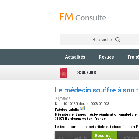
Rechercher
Actualités
Revues
Trait
DOULEURS
Le médecin souffre à son to
21/05/08
Doi : 10.1016/j.douler.2008.02.003
Fabrice Lakdja
Département anesthésie-réanimation-analgésie, cen
33076 Bordeaux cedex, France
Le texte complet de cet article est disponible en P
Résumé
PDF
Article
Référen