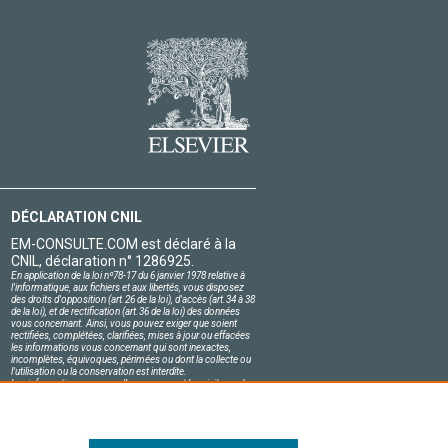
DÉCLARATION CNIL
EM-CONSULTE.COM est déclaré à la
CNIL, déclaration n° 1286925.
En application de la loi nº78-17 du 6 janvier 1978 relative à
l'informatique, aux fichiers et aux libertés, vous disposez
des droits d'opposition (art.26 de la loi), d'accès (art.34 à 38
de la loi), et de rectification (art.36 de la loi) des données
vous concernant. Ainsi, vous pouvez exiger que soient
rectifiées, complétées, clarifiées, mises à jour ou effacées
les informations vous concernant qui sont inexactes,
incomplètes, équivoques, périmées ou dont la collecte ou
l'utilisation ou la conservation est interdite.
Les informations personnelles concernant les visiteurs de
notre site, y compris leur identité, sont confidentielles.
Le responsable du site s'engage sur l'honneur à respecter
les conditions légales de confidentialité applicables en
France et à ne pas divulguer ces informations à des tiers.