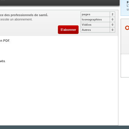
p
L
u
pages
2
ce des professionnels de santé.
nécessite un abonnement.
Iconographies
0
Vidéos
0
S'abonner
Autres
0
en PDF.
vés.