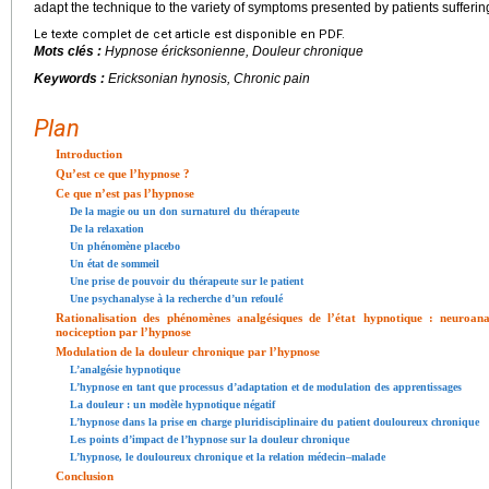
adapt the technique to the variety of symptoms presented by patients sufferin
Le texte complet de cet article est disponible en PDF.
Mots clés :
Hypnose éricksonienne, Douleur chronique
Keywords :
Ericksonian hynosis, Chronic pain
Plan
Introduction
Qu’est ce que l’hypnose ?
Ce que n’est pas l’hypnose
De la magie ou un don surnaturel du thérapeute
De la relaxation
Un phénomène placebo
Un état de sommeil
Une prise de pouvoir du thérapeute sur le patient
Une psychanalyse à la recherche d’un refoulé
Rationalisation des phénomènes analgésiques de l’état hypnotique : neuroan
nociception par l’hypnose
Modulation de la douleur chronique par l’hypnose
L’analgésie hypnotique
L’hypnose en tant que processus d’adaptation et de modulation des apprentissages
La douleur : un modèle hypnotique négatif
L’hypnose dans la prise en charge pluridisciplinaire du patient douloureux chronique
Les points d’impact de l’hypnose sur la douleur chronique
L’hypnose, le douloureux chronique et la relation médecin–malade
Conclusion