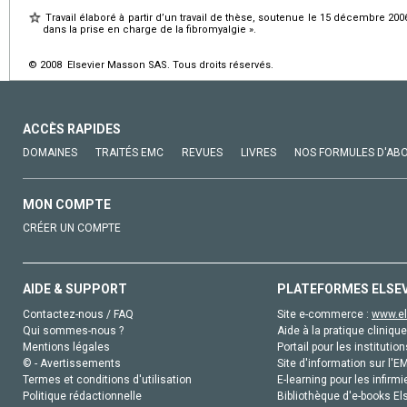
Travail élaboré à partir d’un travail de thèse, soutenue le 15 décembre 20
dans la prise en charge de la fibromyalgie ».
© 2008 Elsevier Masson SAS. Tous droits réservés.
ACCÈS RAPIDES
DOMAINES
TRAITÉS EMC
REVUES
LIVRES
NOS FORMULES D'AB
MON COMPTE
CRÉER UN COMPTE
AIDE & SUPPORT
PLATEFORMES ELSE
Contactez-nous / FAQ
Site e-commerce :
www.el
Qui sommes-nous ?
Aide à la pratique clinique
Mentions légales
Portail pour les institution
© - Avertissements
Site d'information sur l'E
Termes et conditions d'utilisation
E-learning pour les infirmi
Politique rédactionnelle
Bibliothèque d'e-books Els