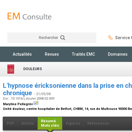
Rechercher
Service C
Rechercher
Actualités
Revues
Traités EMC
Domaines
DOULEURS
L’hypnose éricksonienne dans la prise en ch
chronique
- 21/05/08
Doi : 10.1016/j.douler.2008.02.009
Maryline Pellegrini
Unité douleur, centre hospitalier de Belfort, CHBM, 14, rue de Mulhouse 90000 Be
Résumé
PDF
Article
Figures
Références
Mots clés