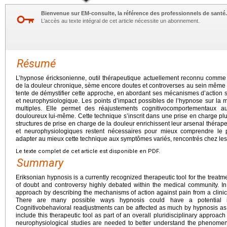
Bienvenue sur EM-consulte, la référence des professionnels de santé.
L’accès au texte intégral de cet article nécessite un abonnement.
Résumé
L’hypnose éricksonienne, outil thérapeutique actuellement reconnu comme 
de la douleur chronique, sème encore doutes et controverses au sein même d
tente de démystifier cette approche, en abordant ses mécanismes d’action s
et neurophysiologique. Les points d’impact possibles de l’hypnose sur la 
multiples. Elle permet des réajustements cognitivocomportementaux 
douloureux lui-même. Cette technique s’inscrit dans une prise en charge plurid
structures de prise en charge de la douleur enrichissent leur arsenal thérape
et neurophysiologiques restent nécessaires pour mieux comprendre le
adapter au mieux cette technique aux symptômes variés, rencontrés chez les
Le texte complet de cet article est disponible en PDF.
Summary
Eriksonian hypnosis is a currently recognized therapeutic tool for the treatme
of doubt and controversy highly debated within the medical community. In 
approach by describing the mechanisms of action against pain from a clinic
There are many possible ways hypnosis could have a potential i
Cognitivobehavioral readjustments can be affected as much by hypnosis as by 
include this therapeutic tool as part of an overall pluridisciplinary approach
neurophysiological studies are needed to better understand the phenomeno