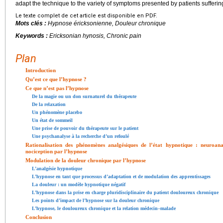
adapt the technique to the variety of symptoms presented by patients sufferin
Le texte complet de cet article est disponible en PDF.
Mots clés :
Hypnose éricksonienne, Douleur chronique
Keywords :
Ericksonian hynosis, Chronic pain
Plan
Introduction
Qu’est ce que l’hypnose ?
Ce que n’est pas l’hypnose
De la magie ou un don surnaturel du thérapeute
De la relaxation
Un phénomène placebo
Un état de sommeil
Une prise de pouvoir du thérapeute sur le patient
Une psychanalyse à la recherche d’un refoulé
Rationalisation des phénomènes analgésiques de l’état hypnotique : neuroan
nociception par l’hypnose
Modulation de la douleur chronique par l’hypnose
L’analgésie hypnotique
L’hypnose en tant que processus d’adaptation et de modulation des apprentissages
La douleur : un modèle hypnotique négatif
L’hypnose dans la prise en charge pluridisciplinaire du patient douloureux chronique
Les points d’impact de l’hypnose sur la douleur chronique
L’hypnose, le douloureux chronique et la relation médecin–malade
Conclusion