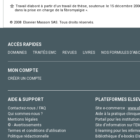
Travail élaboré à partir d’un travail de thèse, soutenue le 15 décembre 20
dans la prise en charge de la fibromyalgie ».
© 2008 Elsevier Masson SAS. Tous droits réservés.
ACCÈS RAPIDES
DOMAINES
TRAITÉS EMC
REVUES
LIVRES
NOS FORMULES D'AB
MON COMPTE
CRÉER UN COMPTE
AIDE & SUPPORT
PLATEFORMES ELSE
Contactez-nous / FAQ
Site e-commerce :
www.el
Qui sommes-nous ?
Aide à la pratique clinique
Mentions légales
Portail pour les institution
© - Avertissements
Site d'information sur l'E
Termes et conditions d'utilisation
E-learning pour les infirmi
Politique rédactionnelle
Bibliothèque d'e-books Els