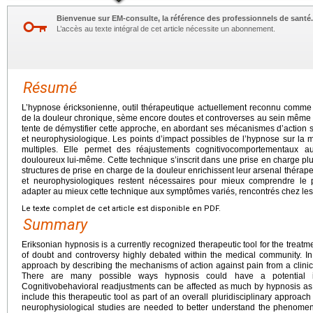
Bienvenue sur EM-consulte, la référence des professionnels de santé.
L’accès au texte intégral de cet article nécessite un abonnement.
Résumé
L’hypnose éricksonienne, outil thérapeutique actuellement reconnu comme 
de la douleur chronique, sème encore doutes et controverses au sein même d
tente de démystifier cette approche, en abordant ses mécanismes d’action s
et neurophysiologique. Les points d’impact possibles de l’hypnose sur la 
multiples. Elle permet des réajustements cognitivocomportementaux 
douloureux lui-même. Cette technique s’inscrit dans une prise en charge plurid
structures de prise en charge de la douleur enrichissent leur arsenal thérape
et neurophysiologiques restent nécessaires pour mieux comprendre le
adapter au mieux cette technique aux symptômes variés, rencontrés chez les
Le texte complet de cet article est disponible en PDF.
Summary
Eriksonian hypnosis is a currently recognized therapeutic tool for the treatme
of doubt and controversy highly debated within the medical community. In 
approach by describing the mechanisms of action against pain from a clinic
There are many possible ways hypnosis could have a potential i
Cognitivobehavioral readjustments can be affected as much by hypnosis as by 
include this therapeutic tool as part of an overall pluridisciplinary approach
neurophysiological studies are needed to better understand the phenomeno