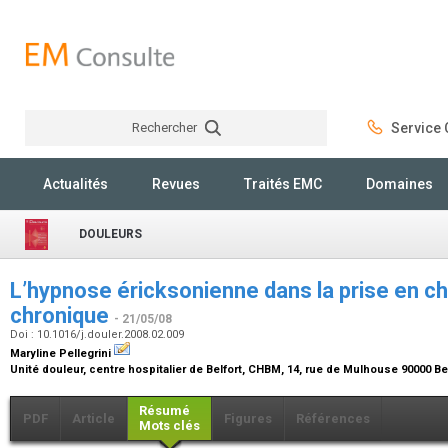
Rechercher
Service C
Rechercher
Actualités
Revues
Traités EMC
Domaines
DOULEURS
L’hypnose éricksonienne dans la prise en ch
chronique
- 21/05/08
Doi : 10.1016/j.douler.2008.02.009
Maryline Pellegrini
Unité douleur, centre hospitalier de Belfort, CHBM, 14, rue de Mulhouse 90000 Be
Résumé
PDF
Article
Figures
Références
Mots clés