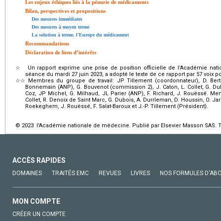
Les enjeux éthiques liés à la pénurie de médicaments
Bilan, perspectives et propositions
Des mesures immédiates
Des mesures à moyen terme
La solution à terme, l’Europe du médicament
Recommandations
Déclaration de liens d’intérêts
☆
Un rapport exprime une prise de position officielle de l’Académie na
séance du mardi 27 juin 2023, a adopté le texte de ce rapport par 57 voix pou
☆☆
Membres du groupe de travail: JP Tillement (coordonnateur), D. Bert
Bonnemain (ANP), G. Bouvenot (commission 2), J. Caton, L. Collet, G. Duboi
Coz, JP Michel, G. Milhaud, JL Parier (ANP), F. Richard, J. Rouëssé. Me
Collet, R. Denoix de Saint Marc, G. Dubois, A. Durrleman, D. Houssin, O. Jard
Roekeghem, J. Rouëssé, F. Salat-Baroux et J.-P. Tillement (Président).
© 2023 l'Académie nationale de médecine. Publié par Elsevier Masson SAS. To
ACCÈS RAPIDES
DOMAINES
TRAITÉS EMC
REVUES
LIVRES
NOS FORMULES D'AB
MON COMPTE
CRÉER UN COMPTE