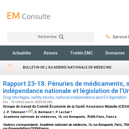
Rechercher
Service C
Rechercher
Actualités
Revues
Traités EMC
Domaines
BULLETIN DE L'ACADÉMIE NATIONALE DE MÉDECINE
Rapport 23-18. Pénuries de médicaments, s
indépendance nationale et législation de l
Drug shortages, safety stocks, national independence and EU legislation
Doi : 10.1016/j.banm.2023.09.003
Groupe de travail du Comité Économie de la Santé Assurance Maladie (CESA
⁎
⁎
⁎
J.-P. Tillement
, D. Bertrand
, P. Lechat
Académie nationale de médecine, 16, rue Bonaparte, 75006 Paris, France
⁎
Auteurs correspondants. Académie nationale de médecine, 16, rue Bonaparte, Paris, 75
rue BonaparteParis75006France