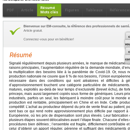
Résumé
PDF
Article
Figures
Tableaux
Référence
Mots clés
Bienvenue sur EM-consulte, la référence des professionnels de santé.
Article gratuit.
c
Connectez-vous pour en bénéficier!
vo
Résumé
co
Signalé régulièrement depuis plusieurs années, le manque de médicaments d
raisons principales, l’augmentation régulière de la demande mondiale, d’en
la multiplication des besoins liée à la pandémie de Covid-19. Or, nous 
production nationale ne couvre que 6 % de nos besoins, l’Union européenne 
nécessaire dans des conditions qui sont aléatoires et difficiles à g
d’approvisionnement touchent une catégorie particulière de médicaments. 
matures, exploités au-delà de leur temps d’exclusivité (brevet échu), de forte
princeps, mais aussi largement copiés sous forme de génériques. Leurs prix
industriels, parfois un seul, les fabriquent à moindre coût pour le monde
production est rentable, principalement en Chine et en Inde. Cette product
compétitif. L’achat au producteur dépend du prix de vente final au patient, 
sont bas ce qui rend notre approvisionnement plus difficile par rapport à 
Européenne, où les prix de dispensation sont plus élevés. Leur fabrication e
plusieurs étapes souvent délocalisées avant l’étape finale. Chacune d’elles
procédures bien définies ; l’ensemble est fragile, difficilement contrôlable
celui d’obtenir un apport régulier, pérenne et suffisant des médicaments