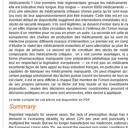
médicaments ? Une première liste réglementaire groupe les médicaments d
elle est indicative mais longue, trop longue — environ 6000 médicaments — pou
d’où une sélection de médicaments critiques choisis parce qu’ils sont essen
(ou non) de leur approvisionnement doit être évaluée. Celle liste est en cou
éventuel défaut de disponibilité suggèrent des interventions immédiates et à
stocks de sécurité lesquels, s’ils sont légitimes, se doivent d’entrer dans le 
ci, en effet, impose la libre circulation des biens à l’intérieur de l’Union euro
besoin d’un membre pour ne pas en priver un autre. La seconde est celle de l
européenne des chaînes de production des médicaments qui lui sont in
médecine propose différents niveaux d’intervention. Le premier est, en com
d’étudier le statut des médicaments essentiels et sans alternative au plan t
au risque de pénurie. Le second est de constituer des stocks de matièr
composants des médicaments critiques : on y voit comme avantages, la p
forme pharmaceutique manquante (une préparation pédiatrique par exemple
tout en respectant la législation européenne — ce n’est pas un médicam
excellente façon de faire appel au tissu industriel français, en particulier à se
capables de fabriquer les médicaments manquants. On peut imaginer qu’à
certain partage prévisionnel des tâches puisse couvrir les besoins de tous 
est claire, il est et sera difficile à chaque État membre de l’Union europée
de ses propres pénuries car la tâche est trop lourde et les investisseme
proposition : seules des décisions européennes coordonnées pourront 
décisions politiques en ce sens sont annoncées, elles seront à appliquer.
Le texte complet de cet article est disponible en PDF.
Summary
Reported regularly for several years, the lack of prescription drugs has
demand is increasing steadily, by about 13% per year and punctually
multiplied the needs. But we no longer manufacture our medicines, national
the European Union adds 3%, we import the needed rest under conditions tha