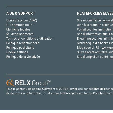
AIDE & SUPPORT
PLATEFORMES ELSE
Contactez-nous / FAQ
Site e-commerce :
www.el
Qui sommes-nous ?
Aide à la pratique clinique
Mentions légales
Portail pour les institution
© - Avertissements
Site d'information sur l'E
Termes et conditions d'utilisation
E-learning pour les infirmi
Politique rédactionnelle
Bibliothèque d'e-books Els
Politique publicitaire
Blog special IFSI :
www.gen
Cookie settings
Suivez notre actualité sur
Politique de la vie privée
Site d'emploi en santé :
e
Tout le contenu de ce site: Copyright © 2026 Elsevier, ses concédants de licence e
de données, a la formation en IA et aux technologies similaires. Pour tout con