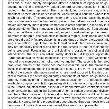
Tensions or even supply disruptions affect a particular category of drugs,
beyond their time of exclusivity (patent expired), strong prescription in their 
copied in the form of generics. Their manufacturing prices are low, only a
manufacture them at a lower cost for the whole world in countries where thei
in China and India. This production is done on a just-in-time basis, the mar
producer depends on the final selling price to the patient, for us to the he
makes our supply more difficult compared to other countries, especially i
prices are higher. Their manufacture is complex. It is carried out from several
step. Each of them is strictly supervised, subject to well-defined procedures, the
therefore vulnerable. The problem is to obtain a regular, sustainable, and suf
are these drugs? A first regulatory list groups drugs of major therapeutic inter
long, about 6000 drugs, to be usable. It must be restricted hence a selection 
they are medically essential and that the robustness (or not) of their supply 
being prepared. Forecasting and anticipating a possible lack of availab
interventions. The first is to set up safety stocks but, if they are legitimat
European legislation, which imposes the free movement of goods within the Un
need of one member so as not to deprive another. The second is the reloc
production chains of the medicines that are essential to it. The National
levels of intervention. The first is, in addition to that of the MITM, to identify
without therapeutic alternatives and which are most exposed to the risk of s
of raw materials (or active ingredients) components of critical drugs: there a
urgently manufacturing a missing pharmaceutical form, a pediatric pre
available, compliance with European legislation, it is not a drug but a way 
to the French industrial fabric, especially to its chemists and contractors qui
is conceivable that, within the European Union, a certain provisional division
members. The conclusion of this report is clear, it is and will be difficult f
to solve alone the national problem of its own shortages because the tas
important. Hence, the third proposal only coordinated European decisions can
decisions in this direction are announced, they are to be implemented.