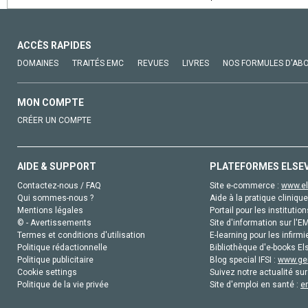
ACCÈS RAPIDES
DOMAINES
TRAITÉS EMC
REVUES
LIVRES
NOS FORMULES D'AB
MON COMPTE
CRÉER UN COMPTE
AIDE & SUPPORT
PLATEFORMES ELSE
Contactez-nous / FAQ
Site e-commerce :
www.el
Qui sommes-nous ?
Aide à la pratique clinique
Mentions légales
Portail pour les institution
© - Avertissements
Site d'information sur l'E
Termes et conditions d'utilisation
E-learning pour les infirmi
Politique rédactionnelle
Bibliothèque d'e-books Els
Politique publicitaire
Blog special IFSI :
www.gen
Cookie settings
Suivez notre actualité sur
Politique de la vie privée
Site d'emploi en santé :
e