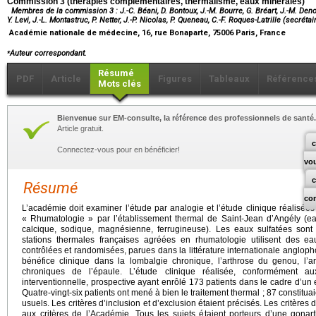
Commission 3 (thérapies complémentaires, thermalisme, eaux minérales)
Membres de la commission 3 : J.-C. Béani, D. Bontoux, J.-M. Bourre, G. Bréart, J.-M. Denoi
Y. Levi, J.-L. Montastruc, P. Netter, J.-P. Nicolas, P. Queneau, C.-F. Roques-Latrille (secréta
Académie nationale de médecine, 16, rue Bonaparte, 75006 Paris, France
⁎
Auteur correspondant.
Résumé
PDF
Article
Figures
Tableaux
Référence
Mots clés
Bienvenue sur EM-consulte, la référence des professionnels de santé.
Article gratuit.
c
Connectez-vous pour en bénéficier!
vo
Résumé
co
L’académie doit examiner l’étude par analogie et l’étude clinique réalisée
« Rhumatologie » par l’établissement thermal de Saint-Jean d’Angély (eau
calcique, sodique, magnésienne, ferrugineuse). Les eaux sulfatées sont 
stations thermales françaises agréées en rhumatologie utilisent des 
contrôlées et randomisées, parues dans la littérature internationale angloph
bénéfice clinique dans la lombalgie chronique, l’arthrose du genou, l’ar
chroniques de l’épaule. L’étude clinique réalisée, conformément a
interventionnelle, prospective ayant enrôlé 173 patients dans le cadre d’un 
Quatre-vingt-six patients ont mené à bien le traitement thermal ; 87 constitua
usuels. Les critères d’inclusion et d’exclusion étaient précisés. Les critères d
aux critères de l’Académie. Tous les sujets étaient porteurs d’une gonar