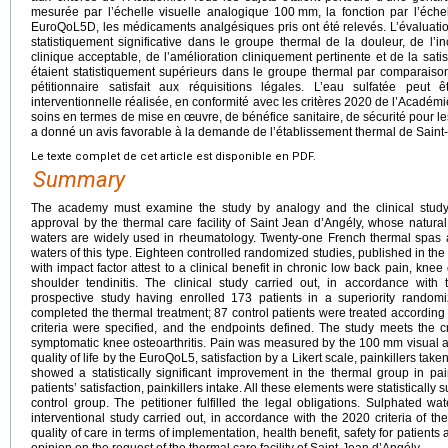
mesurée par l’échelle visuelle analogique 100
mm, la fonction par l’éche
EuroQoL5D, les médicaments analgésiques pris ont été relevés. L’évaluati
statistiquement significative dans le groupe thermal de la douleur, de l’inc
clinique acceptable, de l’amélioration cliniquement pertinente et de la sati
étaient statistiquement supérieurs dans le groupe thermal par comparaiso
pétitionnaire satisfait aux réquisitions légales. L’eau sulfatée peut 
interventionnelle réalisée, en conformité avec les critères 2020 de l’Académie
soins en termes de mise en œuvre, de bénéfice sanitaire, de sécurité pour le
a donné un avis favorable à la demande de l’établissement thermal de Saint
Le texte complet de cet article est disponible en PDF.
Summary
The academy must examine the study by analogy and the clinical study
approval by the thermal care facility of Saint Jean d’Angély, whose natura
waters are widely used in rheumatology. Twenty-one French thermal spas
waters of this type. Eighteen controlled randomized studies, published in the 
with impact factor attest to a clinical benefit in chronic low back pain, knee o
shoulder tendinitis. The clinical study carried out, in accordance with t
prospective study having enrolled 173 patients in a superiority randomize
completed the thermal treatment; 87 control patients were treated according
criteria were specified, and the endpoints defined. The study meets the cr
symptomatic knee osteoarthritis. Pain was measured by the 100
mm visual a
quality of life by the EuroQoL5, satisfaction by a Likert scale, painkillers t
showed a statistically significant improvement in the thermal group in pain,
patients’ satisfaction, painkillers intake. All these elements were statisticall
control group. The petitioner fulfilled the legal obligations. Sulphated 
interventional study carried out, in accordance with the 2020 criteria of th
quality of care in terms of implementation, health benefit, safety for patient
opinion on the request of the thermal care facility of Saint-Jean d’Angély.