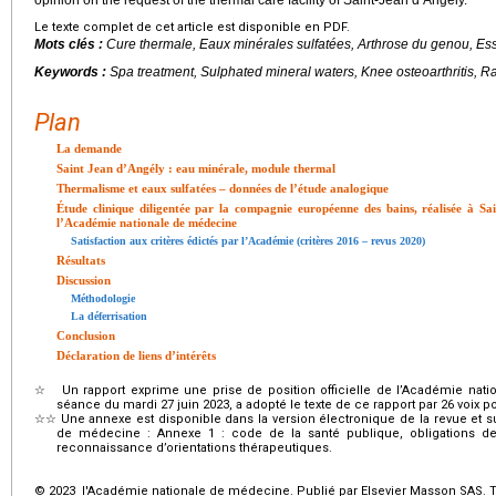
Le texte complet de cet article est disponible en PDF.
Mots clés :
Cure thermale, Eaux minérales sulfatées, Arthrose du genou, Es
Keywords :
Spa treatment, Sulphated mineral waters, Knee osteoarthritis, Ra
Plan
La demande
Saint Jean d’Angély : eau minérale, module thermal
Thermalisme et eaux sulfatées – données de l’étude analogique
Étude clinique diligentée par la compagnie européenne des bains, réalisée à S
l’Académie nationale de médecine
Satisfaction aux critères édictés par l’Académie (critères 2016 – revus 2020)
Résultats
Discussion
Méthodologie
La déferrisation
Conclusion
Déclaration de liens d’intérêts
☆
Un rapport exprime une prise de position officielle de l’Académie na
séance du mardi 27 juin 2023, a adopté le texte de ce rapport par 26 voix pou
☆☆
Une annexe est disponible dans la version électronique de la revue et su
de médecine : Annexe 1 : code de la santé publique, obligations d
reconnaissance d’orientations thérapeutiques.
© 2023 l'Académie nationale de médecine. Publié par Elsevier Masson SAS. To