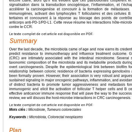
encore claire, alors qu’il est évident que ces pathobiontes coopèrent et p
signalisation dans la transduction oncogénique, l’inflammation, et l’é
accélérer la carcinogenèse et concourir à la formation de métastases. 
immunogènes, activant des lymphocytes T folliculaires et des cellules B
tertiaires et concourent à la réponse au blocage des points de contr
anticorps anti-PD-1/PD-L1. Cette revue résume les interactions hôte-micro
contre le CCR.
Le texte complet de cet article est disponible en PDF.
Summary
Over the last decade, the microbiota came of age and now earns its credent
predict resistance to immunotherapy and influence treatment outcome. Giv
(CRC) are intimately associated with the intestinal microbiome. Several 
taxonomic composition of the microbiota and its metabolite products during t
overt carcinogenesis. Despite the epidemiological link between biofilm f
relationship between colonic residence of bacteria expressing genotoxi
been formally proven. However, their association is very robust and argues fo
sustained signaling in major oncogenic pathways, inflammation, and avoidan
of distinct bacteria to promote tumor aggressiveness and metastasis fo
immunogenic and elicit the activation of follicular T helper cells and B c
effective anticancer immune response that will pave the way to the success
review, we will discuss the host-microbe interactions in CRC carcinogenesis.
Le texte complet de cet article est disponible en PDF.
Mots clés :
Microbiote, Tumeurs colorectales
Keywords :
Microbiota, Colorectal neoplasms
Plan