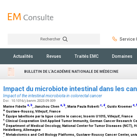
Rechercher
Service C
Rechercher
Actualités
Revues
Traités EMC
Domaines
BULLETIN DE L'ACADÉMIE NATIONALE DE MÉDECINE
Impact du microbiote intestinal dans les c
Impact of the intestinal microbiota in colorectal cancer
Doi : 10.1016/j.banm.2023.09.009
a
,
b
a
,
b
c
,
d
e
,
f
Marine Fidelle
, Jianzhou Chen
, Maria Paula Roberti
, Guido Kroemer
a
Gustave-Roussy, Villejuif, France
b
Équipe labellisée par la ligue contre le cancer, Inserm U1015, Villejuif, France
c
Clinical Cooperation Unit Applied Tumor Immunity, German Cancer Research Ce
d
Department of Medical Oncology, National Center for Tumor Diseases (NCT), He
Heidelberg, Allemagne
e
Metabolomics and Cell Biology Platforms, Gustave-Roussy Cancer Center, univer