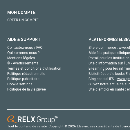
MON COMPTE
CRÉER UN COMPTE
AIDE & SUPPORT
PLATEFORMES ELSE
Contactez-nous / FAQ
Site e-commerce :
www.el
Qui sommes-nous ?
Aide à la pratique clinique
Mentions légales
Portail pour les institution
© - Avertissements
Site d'information sur l'E
Termes et conditions d'utilisation
E-learning pour les infirmi
Politique rédactionnelle
Bibliothèque d'e-books Els
Politique publicitaire
Blog special IFSI :
www.gen
Cookie settings
Suivez notre actualité sur
Politique de la vie privée
Site d'emploi en santé :
e
Tout le contenu de ce site: Copyright © 2026 Elsevier, ses concédants de licence e