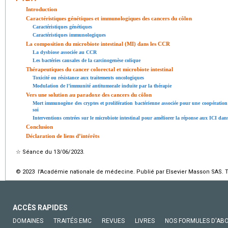
Introduction
Caractéristiques génétiques et immunologiques des cancers du côlon
Caractéristiques génétiques
Caractéristiques immunologiques
La composition du microbiote intestinal (MI) dans les CCR
La dysbiose associée au CCR
Les bactéries causales de la carcinogenèse colique
Thérapeutiques du cancer colorectal et microbiote intestinal
Toxicité ou résistance aux traitements oncologiques
Modulation de l’immunité antitumorale induite par la thérapie
Vers une solution au paradoxe des cancers du côlon
Mort immunogène des cryptes et prolifération bactérienne associée pour une coopération 
soi
Interventions centrées sur le microbiote intestinal pour améliorer la réponse aux ICI da
Conclusion
Déclaration de liens d’intérêts
☆
Séance du 13/06/2023.
© 2023 l'Académie nationale de médecine. Publié par Elsevier Masson SAS. To
ACCÈS RAPIDES
DOMAINES
TRAITÉS EMC
REVUES
LIVRES
NOS FORMULES D'AB