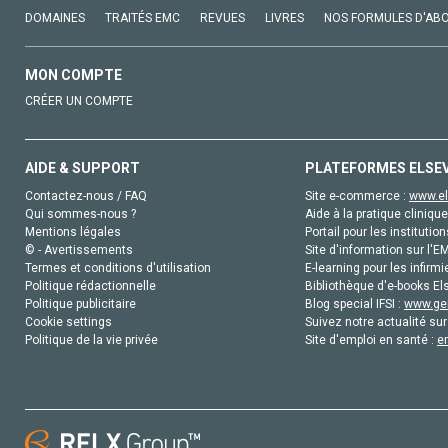
DOMAINES
TRAITÉS EMC
REVUES
LIVRES
NOS FORMULES D'AB
MON COMPTE
CRÉER UN COMPTE
AIDE & SUPPORT
PLATEFORMES ELSE
Contactez-nous / FAQ
Site e-commerce :
www.el
Qui sommes-nous ?
Aide à la pratique clinique
Mentions légales
Portail pour les institution
© - Avertissements
Site d'information sur l'E
Termes et conditions d'utilisation
E-learning pour les infirmi
Politique rédactionnelle
Bibliothèque d'e-books Els
Politique publicitaire
Blog special IFSI :
www.gen
Cookie settings
Suivez notre actualité sur
Politique de la vie privée
Site d'emploi en santé :
e