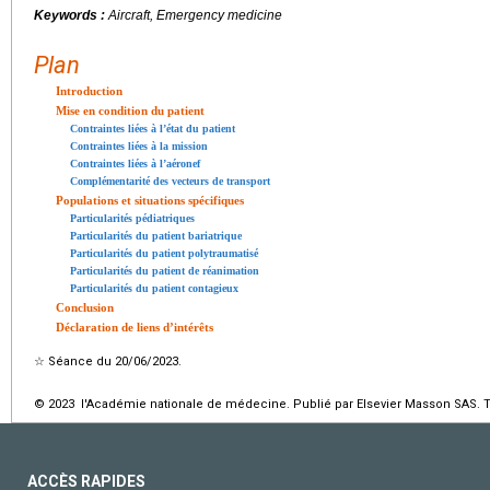
Keywords :
Aircraft, Emergency medicine
Plan
Introduction
Mise en condition du patient
Contraintes liées à l’état du patient
Contraintes liées à la mission
Contraintes liées à l’aéronef
Complémentarité des vecteurs de transport
Populations et situations spécifiques
Particularités pédiatriques
Particularités du patient bariatrique
Particularités du patient polytraumatisé
Particularités du patient de réanimation
Particularités du patient contagieux
Conclusion
Déclaration de liens d’intérêts
☆
Séance du 20/06/2023.
© 2023 l'Académie nationale de médecine. Publié par Elsevier Masson SAS. To
ACCÈS RAPIDES