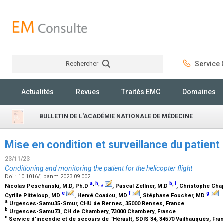
Rechercher
Service C
Rechercher
Actualités
Revues
Traités EMC
Domaines
BULLETIN DE L'ACADÉMIE NATIONALE DE MÉDECINE
Mise en condition et surveillance du patient 
23/11/23
Conditioning and monitoring the patient for the helicopter flight
Doi : 10.1016/j.banm.2023.09.002
a
,
h
,
⁎
b
,
i
Nicolas Peschanski,
M.D, Ph.D
, Pascal Zellner,
M.D
, Christophe Cha
e
f
g
Cyrille Pitteloup,
MD
, Hervé Coadou,
MD
, Stéphane Foucher,
MD
a
Urgences-Samu35-Smur, CHU de Rennes, 35000 Rennes, France
b
Urgences-Samu73, CH de Chambery, 73000 Chambery, France
c
Service d’incendie et de secours de l’Hérault, SDIS 34, 34570 Vailhauquès, Fr