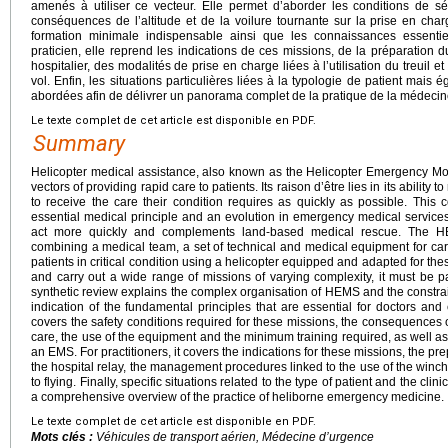
amenés à utiliser ce vecteur. Elle permet d’aborder les conditions de sé
conséquences de l’altitude et de la voilure tournante sur la prise en char
formation minimale indispensable ainsi que les connaissances essenti
praticien, elle reprend les indications de ces missions, de la préparation d
hospitalier, des modalités de prise en charge liées à l’utilisation du treuil 
vol. Enfin, les situations particulières liées à la typologie de patient mais 
abordées afin de délivrer un panorama complet de la pratique de la médecin
Le texte complet de cet article est disponible en PDF.
Summary
Helicopter medical assistance, also known as the Helicopter Emergency Mo
vectors of providing rapid care to patients. Its raison d’être lies in its ability
to receive the care their condition requires as quickly as possible. This c
essential medical principle and an evolution in emergency medical services
act more quickly and complements land-based medical rescue. The H
combining a medical team, a set of technical and medical equipment for car
patients in critical condition using a helicopter equipped and adapted for thes
and carry out a wide range of missions of varying complexity, it must be p
synthetic review explains the complex organisation of HEMS and the constrain
indication of the fundamental principles that are essential for doctors an
covers the safety conditions required for these missions, the consequences o
care, the use of the equipment and the minimum training required, as well a
an EMS. For practitioners, it covers the indications for these missions, the pre
the hospital relay, the management procedures linked to the use of the winch
to flying. Finally, specific situations related to the type of patient and the cli
a comprehensive overview of the practice of heliborne emergency medicine.
Le texte complet de cet article est disponible en PDF.
Mots clés :
Véhicules de transport aérien, Médecine d’urgence