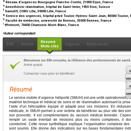
d
Réseau d’urgences Bourgogne Franche-Comté, 21000 Dijon, France
e
Anesthésie-réanimation, hôpital de Saint-Imier, 1950 Sion, Suisse
f
Samu59, CHRU Lille, 59000 Lille, France
g
Service des urgences, hôpital privé Toulon-Hyères-Saint-Jean, 83000 Toulon,
h
Faculté de médecine, université de Rennes, 35000 Rennes, France
i
Iffremont, 74400 Chamonix-Mont-Blanc, France
⁎
Auteur correspondant.
Résumé
PDF
Article
Figures
Références
Mots clés
Bienvenue sur EM-consulte, la référence des professionnels de santé.
Article gratuit.
c
Connectez-vous pour en bénéficier!
vo
Résumé
co
Le service mobile d’urgence héliporté (SMUH) est une unité opérationnelle 
matériel technique et médical de soins et de réanimation autorisant la prise
l’aide d’un hélicoptère équipé et adapté pour ces missions. En réduisant
médicale, le SMUH permet à une victime de bénéficier au plus vite des soins 
son pronostic. Il est complémentaire du secours médical terrestre. Cependa
remplir un vaste éventail de missions plus ou moins complexes, il doit
coordonné. Cette revue synthétique explique l’organisation complexe des 
sont soumis. Elle donne des indications sur les bases fondamentales in