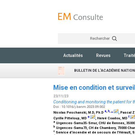
Rechercher
Actualités
Revues
Trait
BULLETIN DE L'ACADÉMIE NATIO
Mise en condition et surveil
23/11/23
Conditioning and monitoring the patient for th
Doi : 10.1016/j.banm.2023.09.002
a
,
h
,
⁎
Nicolas Peschanski,
M.D, Ph.D
, Pascal Z
e
f
Cyrille Pitteloup,
MD
, Hervé Coadou,
MD
a
Urgences-Samu35-Smur, CHU de Rennes, 35000
b
Urgences-Samu73, CH de Chambery, 73000 Cha
c
Service d’incendie et de secours de l’Hérault, 