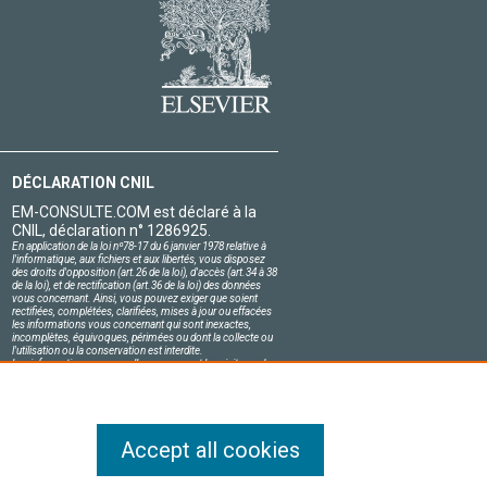
DÉCLARATION CNIL
EM-CONSULTE.COM est déclaré à la
CNIL, déclaration n° 1286925.
En application de la loi nº78-17 du 6 janvier 1978 relative à
l'informatique, aux fichiers et aux libertés, vous disposez
des droits d'opposition (art.26 de la loi), d'accès (art.34 à 38
de la loi), et de rectification (art.36 de la loi) des données
vous concernant. Ainsi, vous pouvez exiger que soient
rectifiées, complétées, clarifiées, mises à jour ou effacées
les informations vous concernant qui sont inexactes,
incomplètes, équivoques, périmées ou dont la collecte ou
l'utilisation ou la conservation est interdite.
Les informations personnelles concernant les visiteurs de
notre site, y compris leur identité, sont confidentielles.
Le responsable du site s'engage sur l'honneur à respecter
les conditions légales de confidentialité applicables en
France et à ne pas divulguer ces informations à des tiers.
Accept all cookies