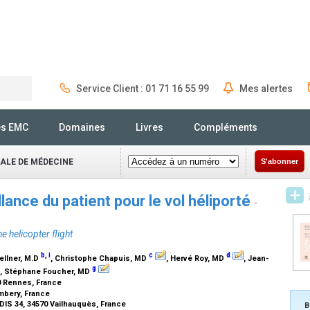
Service Client : 01 71 16 55 99
Mes alertes
Rechercher
és EMC
Domaines
Livres
Compléments
NALE DE MÉDECINE
S'abonner
lance du patient pour le vol héliporté
-
e helicopter flight
b
,
i
c
d
ellner,
M.D
, Christophe Chapuis,
MD
, Hervé Roy,
MD
, Jean-
g
, Stéphane Foucher,
MD
 Rennes, France
mbery, France
SDIS 34, 34570 Vailhauquès, France
B