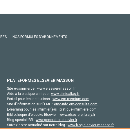
VRES
NOS FORMULES D'ABONNEMENTS
PLATEFORMES ELSEVIER MASSON
Site e-commerce :
www.elsevier-masson.fr
Aide à la pratique clinique :
www.clinicalkey.fr
Portail pour les institutions :
www.em-premium.com
Site d'information sur l'EMC :
emc-info.em-consulte.com
E-learning pour les infirmier(e)s :
pratique-infirmiere.com
Bibliothèque d'e-books Elsevier :
www.elsevierelibrary.fr
Blog special IFSI :
www.generationelsevier.fr
Suivez notre actualité sur notre blog :
www.blog-elsevier-masson.fr