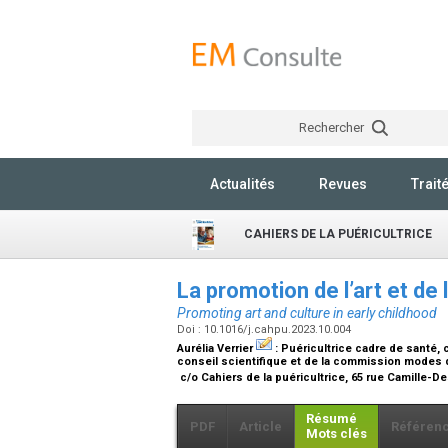
Rechercher
Actualités
Revues
Trait
CAHIERS DE LA PUÉRICULTRICE
La promotion de l’art et de 
Promoting art and culture in early childhood
Doi : 10.1016/j.cahpu.2023.10.004
Aurélia Verrier
:
Puéricultrice cadre de santé, 
conseil scientifique et de la commission modes 
c/o Cahiers de la puéricultrice, 65 rue Camille-
Résumé
PDF
Article
Référen
Mots clés