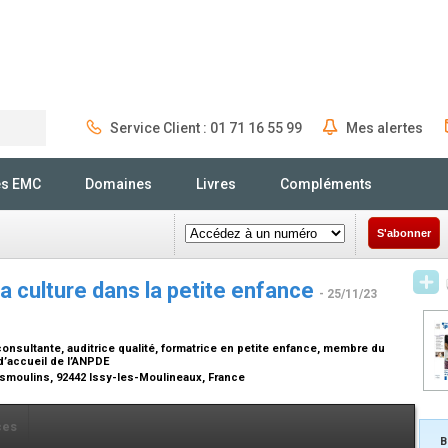
Service Client : 01 71 16 55 99
Mes alertes
Rechercher
és EMC
Domaines
Livres
Compléments
S'abonner
la culture dans la petite enfance
- 25/11/23
consultante, auditrice qualité, formatrice en petite enfance, membre du
d’accueil de l’ANPDE
Desmoulins, 92442 Issy-les-Moulineaux, France
ces
B