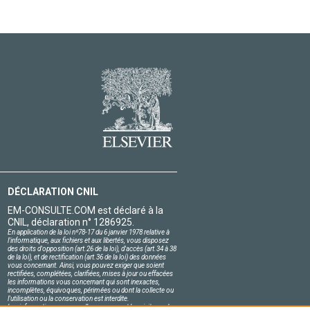
DÉCLARATION CNIL
EM-CONSULTE.COM est déclaré à la
CNIL, déclaration n° 1286925.
En application de la loi nº78-17 du 6 janvier 1978 relative à
l'informatique, aux fichiers et aux libertés, vous disposez
des droits d'opposition (art.26 de la loi), d'accès (art.34 à 38
de la loi), et de rectification (art.36 de la loi) des données
vous concernant. Ainsi, vous pouvez exiger que soient
rectifiées, complétées, clarifiées, mises à jour ou effacées
les informations vous concernant qui sont inexactes,
incomplètes, équivoques, périmées ou dont la collecte ou
l'utilisation ou la conservation est interdite.
Les informations personnelles concernant les visiteurs de