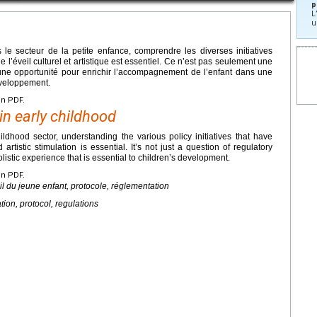
p
L
u
s le secteur de la petite enfance, comprendre les diverses initiatives
 l’éveil culturel et artistique est essentiel. Ce n’est pas seulement une
une opportunité pour enrichir l’accompagnement de l’enfant dans une
éveloppement.
en PDF.
in early childhood
ildhood sector, understanding the various policy initiatives that have
rtistic stimulation is essential. It’s not just a question of regulatory
listic experience that is essential to children’s development.
en PDF.
eil du jeune enfant, protocole, réglementation
tion, protocol, regulations