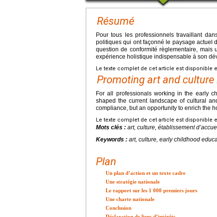
Résumé
Pour tous les professionnels travaillant dan
politiques qui ont façonné le paysage actuel de
question de conformité règlementaire, mais 
expérience holistique indispensable à son d
Le texte complet de cet article est disponible 
Promoting art and culture 
For all professionals working in the early ch
shaped the current landscape of cultural and a
compliance, but an opportunity to enrich the ho
Le texte complet de cet article est disponible 
Mots clés :
art, culture, établissement d’accu
Keywords :
art, culture, early childhood educa
Plan
Un plan d’action et un texte cadre
Une stratégie nationale
Le rapport sur les 1 000 premiers jours
Une charte nationale
Conclusion
Déclaration de liens d’intérêts