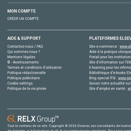
MON COMPTE
CRÉER UN COMPTE
AIDE & SUPPORT
PLATEFORMES ELSE
Contactez-nous / FAQ
Site e-commerce :
www.el
Qui sommes-nous ?
Aide à la pratique clinique
Mentions légales
Portail pour les institution
© - Avertissements
Site d'information sur l'E
Termes et conditions d'utilisation
E-learning pour les infirmi
Politique rédactionnelle
Bibliothèque d'e-books Els
Politique publicitaire
Blog special IFSI :
www.gen
Cookie settings
Suivez notre actualité sur
Politique de la vie privée
Site d'emploi en santé :
e
Tout le contenu de ce site: Copyright © 2026 Elsevier, ses concédants de licence e
de données, a la formation en IA et aux technologies similaires. Pour tout con