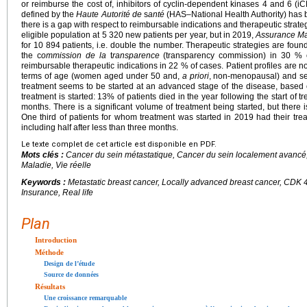
or reimburse the cost of, inhibitors of cyclin-dependent kinases 4 and 6 (i
defined by the
Haute Autorité de
s
anté
(HAS–National Health Authority) has be
there is a gap with respect to reimbursable indications and therapeutic strate
eligible population at 5 320 new patients per year, but in 2019,
Assurance Ma
for 10 894 patients, i.e. double the number. Therapeutic strategies are foun
the c
ommission de la
t
ransparence
(transparency commission) in 30 % o
reimbursable therapeutic indications in 22 % of cases. Patient profiles are no
terms of age (women aged under 50 and,
a priori
, non-menopausal) and se
treatment seems to be started at an advanced stage of the disease, based
treatment is started: 13% of patients died in the year following the start of tr
months. There is a significant volume of treatment being started, but there 
One third of patients for whom treatment was started in 2019 had their tre
including half after less than three months.
Le texte complet de cet article est disponible en PDF.
Mots clés :
Cancer du sein métastatique, Cancer du sein localement avancé,
Maladie, Vie réelle
Keywords :
Metastatic breast cancer, Locally advanced breast cancer, CDK 4
Insurance, Real life
Plan
Introduction
Méthode
Design de l’étude
Source de données
Résultats
Une croissance remarquable