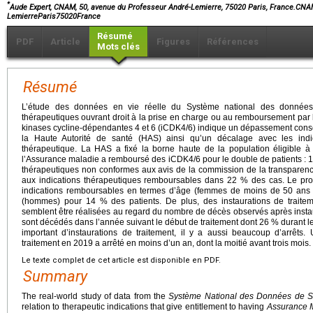
*
Aude Expert, CNAM, 50, avenue du Professeur André-Lemierre, 75020 Paris, France.CNA
LemierreParis75020France
Résumé
PDF
Article
Figures
Références
Mots clés
Résumé
L’étude des données en vie réelle du Système national des données
thérapeutiques ouvrant droit à la prise en charge ou au remboursement par 
kinases cycline-dépendantes 4 et 6 (iCDK4/6) indique un dépassement conséq
la Haute Autorité de santé (HAS) ainsi qu’un décalage avec les indic
thérapeutique. La HAS a fixé la borne haute de la population éligible 
l’Assurance maladie a remboursé des iCDK4/6 pour le double de patients : 1
thérapeutiques non conformes aux avis de la commission de la transpare
aux indications thérapeutiques remboursables dans 22 % des cas. Le prof
indications remboursables en termes d’âge (femmes de moins de 50 an
(hommes) pour 14 % des patients. De plus, des instaurations de trait
semblent être réalisées au regard du nombre de décès observés après instau
sont décédés dans l’année suivant le début de traitement dont 26 % durant le
important d’instaurations de traitement, il y a aussi beaucoup d’arrêts.
traitement en 2019 a arrêté en moins d’un an, dont la moitié avant trois mois.
Le texte complet de cet article est disponible en PDF.
Summary
The real-world study of data from the
Système National des Données de S
relation to therapeutic indications that give entitlement to having
Assurance 