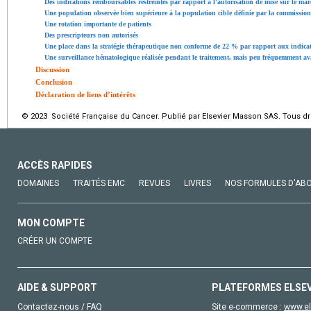
Des indications remboursables restreintes par rapport à l’autorisation de mise sur le m
Une population observée bien supérieure à la population cible définie par la commission
Une rotation importante de patients
Des prescripteurs non autorisés
Une place dans la stratégie thérapeutique non conforme de 22 % par rapport aux indica
Une surveillance hématologique réalisée pendant le traitement, mais peu fréquemment ava
Discussion
Conclusion
Déclaration de liens d’intérêts
© 2023 Société Française du Cancer. Publié par Elsevier Masson SAS. Tous dro
ACCÈS RAPIDES
DOMAINES
TRAITÉS EMC
REVUES
LIVRES
NOS FORMULES D'AB
MON COMPTE
CRÉER UN COMPTE
AIDE & SUPPORT
PLATEFORMES ELSE
Contactez-nous / FAQ
Site e-commerce :
www.el