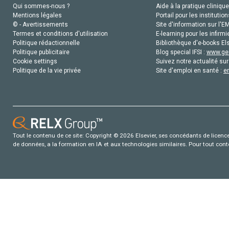
Qui sommes-nous ?
Aide à la pratique clinique
Mentions légales
Portail pour les institution
© - Avertissements
Site d'information sur l'E
Termes et conditions d'utilisation
E-learning pour les infirmi
Politique rédactionnelle
Bibliothèque d'e-books Els
Politique publicitaire
Blog special IFSI :
www.gen
Cookie settings
Suivez notre actualité sur
Politique de la vie privée
Site d'emploi en santé :
e
Tout le contenu de ce site: Copyright © 2026 Elsevier, ses concédants de licence e
de données, a la formation en IA et aux technologies similaires. Pour tout con