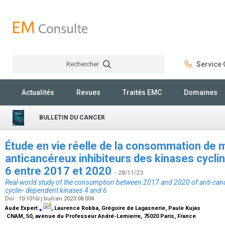
Rechercher
Service C
Rechercher
Actualités
Revues
Traités EMC
Domaines
BULLETIN DU CANCER
Étude en vie réelle de la consommation de
anticancéreux inhibiteurs des kinases cycl
6 entre 2017 et 2020
- 28/11/23
Real-world study of the consumption between 2017 and 2020 of anti-cance
cyclin- dependent kinases 4 and 6
Doi : 10.1016/j.bulcan.2023.08.004
Aude Expert
⁎
, Laurence Robba, Grégoire de Lagasnerie, Paule Kujas
CNAM, 50, avenue du Professeur André-Lemierre, 75020 Paris, France