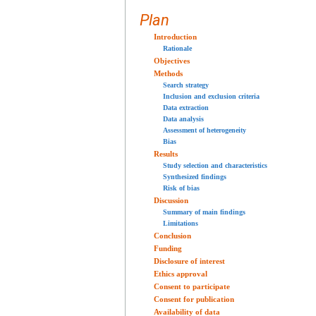
Plan
Introduction
Rationale
Objectives
Methods
Search strategy
Inclusion and exclusion criteria
Data extraction
Data analysis
Assessment of heterogeneity
Bias
Results
Study selection and characteristics
Synthesized findings
Risk of bias
Discussion
Summary of main findings
Limitations
Conclusion
Funding
Disclosure of interest
Ethics approval
Consent to participate
Consent for publication
Availability of data