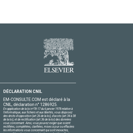
DÉCLARATION CNIL
EM-CONSULTE.COM est déclaré à la
CNIL, déclaration n° 1286925.
En application de la loi nº78-17 du 6 janvier 1978 relative à
l'informatique, aux fichiers et aux libertés, vous disposez
des droits d'opposition (art.26 de la loi), d'accès (art.34 à 38
de la loi), et de rectification (art.36 de la loi) des données
vous concernant. Ainsi, vous pouvez exiger que soient
rectifiées, complétées, clarifiées, mises à jour ou effacées
les informations vous concernant qui sont inexactes,