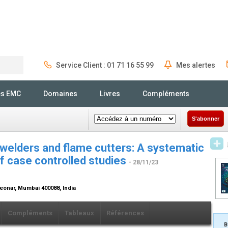
Service Client : 01 71 16 55 99
Mes alertes
Rechercher
és EMC
Domaines
Livres
Compléments
S'abonner
welders and flame cutters: A systematic
f case controlled studies
- 28/11/23
Deonar, Mumbai 400088, India
Compléments
Tableaux
Références
B