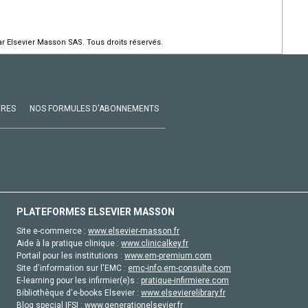
r Elsevier Masson SAS. Tous droits réservés.
VRES
NOS FORMULES D'ABONNEMENTS
PLATEFORMES ELSEVIER MASSON
Site e-commerce :
www.elsevier-masson.fr
Aide à la pratique clinique :
www.clinicalkey.fr
Portail pour les institutions :
www.em-premium.com
Site d'information sur l'EMC :
emc-info.em-consulte.com
E-learning pour les infirmier(e)s :
pratique-infirmiere.com
Bibliothèque d'e-books Elsevier :
www.elsevierelibrary.fr
Blog special IFSI :
www.generationelsevier.fr