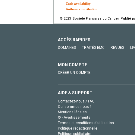
Code availability
Authors’ contribution
© 2023 Société Française du Cancer. Publié pa
ACCÈS RAPIDES
DOMAINES
TRAITÉS EMC
REVUES
LI
MON COMPTE
CRÉER UN COMPTE
AIDE & SUPPORT
Contactez-nous / FAQ
Qui sommes-nous ?
Mentions légales
© - Avertissements
Termes et conditions d'utilisation
Politique rédactionnelle
Politique publicitaire