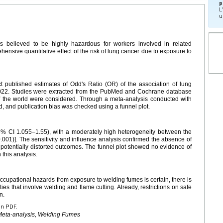
p
L
u
s believed to be highly hazardous for workers involved in related
hensive quantitative effect of the risk of lung cancer due to exposure to
t published estimates of Odd's Ratio (OR) of the association of lung
 2022. Studies were extracted from the PubMed and Cochrane database
of the world were considered. Through a meta-analysis conducted with
d, and publication bias was checked using a funnel plot.
5% CI 1.055–1.55), with a moderately high heterogeneity between the
.001)]. The sensitivity and influence analysis confirmed the absence of
o potentially distorted outcomes. The funnel plot showed no evidence of
 this analysis.
cupational hazards from exposure to welding fumes is certain, there is
ties that involve welding and flame cutting. Already, restrictions on safe
n.
en PDF.
 Meta-analysis, Welding Fumes