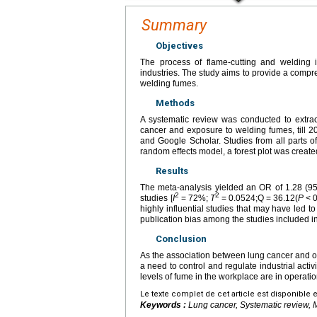
Summary
Objectives
The process of flame-cutting and welding i
industries. The study aims to provide a compre
welding fumes.
Methods
A systematic review was conducted to extrac
cancer and exposure to welding fumes, till
and Google Scholar. Studies from all parts 
random effects model, a forest plot was create
Results
The meta-analysis yielded an OR of 1.28 (9
2
2
studies [
I
=
72%;
T
=
0.0524;Q
=
36.12(
P
<
0
highly influential studies that may have led t
publication bias among the studies included in
Conclusion
As the association between lung cancer and oc
a need to control and regulate industrial activi
levels of fume in the workplace are in operatio
Le texte complet de cet article est disponible 
Keywords :
Lung cancer, Systematic review,