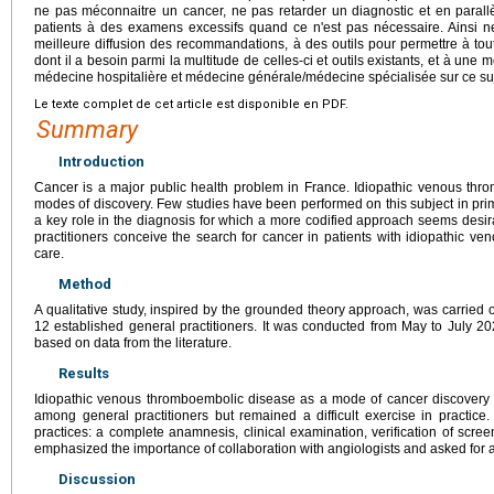
ne pas méconnaitre un cancer, ne pas retarder un diagnostic et en parall
patients à des examens excessifs quand ce n'est pas nécessaire. Ainsi ne
meilleure diffusion des recommandations, à des outils pour permettre à tou
dont il a besoin parmi la multitude de celles-ci et outils existants, et à une 
médecine hospitalière et médecine générale/médecine spécialisée sur ce su
Le texte complet de cet article est disponible en PDF.
Summary
Introduction
Cancer is a major public health problem in France. Idiopathic venous th
modes of discovery. Few studies have been performed on this subject in prim
a key role in the diagnosis for which a more codified approach seems desi
practitioners conceive the search for cancer in patients with idiopathic v
care.
Method
A qualitative study, inspired by the grounded theory approach, was carried o
12 established general practitioners. It was conducted from May to July 
based on data from the literature.
Results
Idiopathic venous thromboembolic disease as a mode of cancer discovery 
among general practitioners but remained a difficult exercise in practice. 
practices: a complete anamnesis, clinical examination, verification of scree
emphasized the importance of collaboration with angiologists and asked for
Discussion