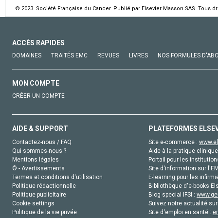
© 2023 Société Française du Cancer. Publié par Elsevier Masson SAS. Tous dro
ACCÈS RAPIDES
DOMAINES
TRAITÉS EMC
REVUES
LIVRES
NOS FORMULES D'AB
MON COMPTE
CRÉER UN COMPTE
AIDE & SUPPORT
PLATEFORMES ELSE
Contactez-nous / FAQ
Site e-commerce :
www.el
Qui sommes-nous ?
Aide à la pratique clinique
Mentions légales
Portail pour les institution
© - Avertissements
Site d'information sur l'E
Termes et conditions d'utilisation
E-learning pour les infirmi
Politique rédactionnelle
Bibliothèque d'e-books Els
Politique publicitaire
Blog special IFSI :
www.gen
Cookie settings
Suivez notre actualité sur
Politique de la vie privée
Site d'emploi en santé :
e