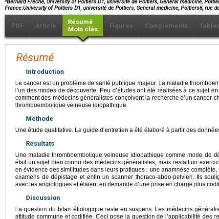
Bernard Frèche, University of Poitiers D1, université de Poitiers, General medicine, Poitiers
France.University of Poitiers D1, université de Poitiers, General medicine, Poitiers6, rue 
Résumé
PDF
Article
Figures
Compléments
Table
Mots clés
Résumé
Introduction
Le cancer est un problème de santé publique majeur. La maladie thromboem
l’un des modes de découverte. Peu d’études ont été réalisées à ce sujet en so
comment des médecins généralistes conçoivent la recherche d’un cancer ch
thromboembolique veineuse idiopathique.
Méthode
Une étude qualitative. Le guide d’entretien a été élaboré à partir des données 
Résultats
Une maladie thromboembolique veineuse idiopathique comme mode de déc
était un sujet bien connu des médecins généralistes, mais restait un exercice
en évidence des similitudes dans leurs pratiques : une anamnèse complète, 
examens de dépistage et enfin un scanner thoraco-abdo-pelvien. Ils soulig
avec les angiologues et étaient en demande d’une prise en charge plus codif
Discussion
La question du bilan étiologique reste en suspens. Les médecins généralist
attitude commune et codifiée. Ceci pose la question de l’applicabilité des r