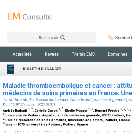
Rechercher
Service C
Rechercher
Actualités
Revues
Traités EMC
Domaines
BULLETIN DU CANCER
Maladie thromboembolique et cancer : attitu
médecins de soins primaires en France. Une
Thromboembolic disease and cancer: Attitude and practice of general pract
Doi : 10.1016/j.bulcan.2023.08.001
4
4
1
,
1
,
1
,
2
1
,
2
,
3
,
⁎
Andréa Barbarit
, Cyrielle Guyon
, Elodie Poupin
, Bernard Frèche
1
Université de Poitiers, département de médecine générale, 86073 Poitiers, Fr
2
Pôle de recherche en soins primaires, université de Poitiers, Poitiers, France
3
Inserm 1070, université de Poitiers, Poitiers, France
⁎