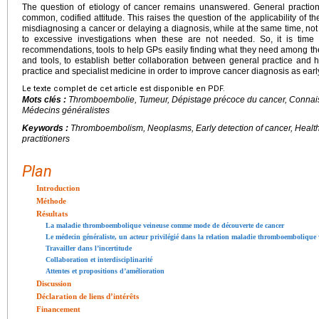
The question of etiology of cancer remains unanswered. General practio
common, codified attitude. This raises the question of the applicability of 
misdiagnosing a cancer or delaying a diagnosis, while at the same time, not
to excessive investigations when these are not needed. So, it is time 
recommendations, tools to help GPs easily finding what they need among th
and tools, to establish better collaboration between general practice and
practice and specialist medicine in order to improve cancer diagnosis as earl
Le texte complet de cet article est disponible en PDF.
Mots clés :
Thromboembolie, Tumeur, Dépistage précoce du cancer, Connaiss
Médecins généralistes
Keywords :
Thromboembolism, Neoplasms, Early detection of cancer, Health
practitioners
Plan
Introduction
Méthode
Résultats
La maladie thromboembolique veineuse comme mode de découverte de cancer
Le médecin généraliste, un acteur privilégié dans la relation maladie thromboembolique 
Travailler dans l’incertitude
Collaboration et interdisciplinarité
Attentes et propositions d’amélioration
Discussion
Déclaration de liens d’intérêts
Financement