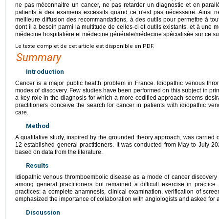
ne pas méconnaitre un cancer, ne pas retarder un diagnostic et en parall
patients à des examens excessifs quand ce n'est pas nécessaire. Ainsi ne
meilleure diffusion des recommandations, à des outils pour permettre à tou
dont il a besoin parmi la multitude de celles-ci et outils existants, et à une 
médecine hospitalière et médecine générale/médecine spécialisée sur ce su
Le texte complet de cet article est disponible en PDF.
Summary
Introduction
Cancer is a major public health problem in France. Idiopathic venous th
modes of discovery. Few studies have been performed on this subject in prim
a key role in the diagnosis for which a more codified approach seems desi
practitioners conceive the search for cancer in patients with idiopathic v
care.
Method
A qualitative study, inspired by the grounded theory approach, was carried o
12 established general practitioners. It was conducted from May to July 
based on data from the literature.
Results
Idiopathic venous thromboembolic disease as a mode of cancer discovery 
among general practitioners but remained a difficult exercise in practice. 
practices: a complete anamnesis, clinical examination, verification of scree
emphasized the importance of collaboration with angiologists and asked for
Discussion