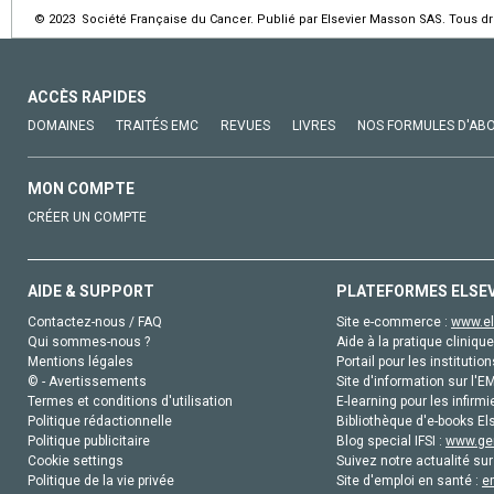
© 2023 Société Française du Cancer. Publié par Elsevier Masson SAS. Tous dro
ACCÈS RAPIDES
DOMAINES
TRAITÉS EMC
REVUES
LIVRES
NOS FORMULES D'AB
MON COMPTE
CRÉER UN COMPTE
AIDE & SUPPORT
PLATEFORMES ELSE
Contactez-nous / FAQ
Site e-commerce :
www.el
Qui sommes-nous ?
Aide à la pratique clinique
Mentions légales
Portail pour les institution
© - Avertissements
Site d'information sur l'E
Termes et conditions d'utilisation
E-learning pour les infirmi
Politique rédactionnelle
Bibliothèque d'e-books Els
Politique publicitaire
Blog special IFSI :
www.gen
Cookie settings
Suivez notre actualité sur
Politique de la vie privée
Site d'emploi en santé :
e