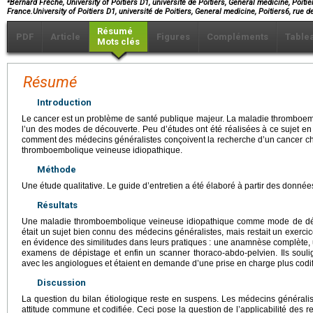
Bernard Frèche, University of Poitiers D1, université de Poitiers, General medicine, Poitiers
France.University of Poitiers D1, université de Poitiers, General medicine, Poitiers6, rue 
Résumé
PDF
Article
Figures
Compléments
Table
Mots clés
Résumé
Introduction
Le cancer est un problème de santé publique majeur. La maladie thromboem
l’un des modes de découverte. Peu d’études ont été réalisées à ce sujet en so
comment des médecins généralistes conçoivent la recherche d’un cancer ch
thromboembolique veineuse idiopathique.
Méthode
Une étude qualitative. Le guide d’entretien a été élaboré à partir des données 
Résultats
Une maladie thromboembolique veineuse idiopathique comme mode de déc
était un sujet bien connu des médecins généralistes, mais restait un exercice
en évidence des similitudes dans leurs pratiques : une anamnèse complète, 
examens de dépistage et enfin un scanner thoraco-abdo-pelvien. Ils soulig
avec les angiologues et étaient en demande d’une prise en charge plus codif
Discussion
La question du bilan étiologique reste en suspens. Les médecins généralist
attitude commune et codifiée. Ceci pose la question de l’applicabilité des r