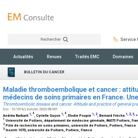
Rechercher
Service C
Rechercher
Actualités
Revues
Traités EMC
Domaines
BULLETIN DU CANCER
Maladie thromboembolique et cancer : attitu
médecins de soins primaires en France. Une
Thromboembolic disease and cancer: Attitude and practice of general pract
Doi : 10.1016/j.bulcan.2023.08.001
4
4
1
,
1
,
1
,
2
1
,
2
,
3
,
⁎
Andréa Barbarit
, Cyrielle Guyon
, Elodie Poupin
, Bernard Frèche
1
Université de Poitiers, département de médecine générale, 86073 Poitiers, Fr
2
Pôle de recherche en soins primaires, université de Poitiers, Poitiers, France
3
Inserm 1070, université de Poitiers, Poitiers, France
⁎