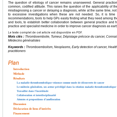
The question of etiology of cancer remains unanswered. General practio
common, codified attitude. This raises the question of the applicability of 
misdiagnosing a cancer or delaying a diagnosis, while at the same time, not
to excessive investigations when these are not needed. So, it is time 
recommendations, tools to help GPs easily finding what they need among th
and tools, to establish better collaboration between general practice and
practice and specialist medicine in order to improve cancer diagnosis as earl
Le texte complet de cet article est disponible en PDF.
Mots clés :
Thromboembolie, Tumeur, Dépistage précoce du cancer, Connaiss
Médecins généralistes
Keywords :
Thromboembolism, Neoplasms, Early detection of cancer, Health
practitioners
Plan
Introduction
Méthode
Résultats
La maladie thromboembolique veineuse comme mode de découverte de cancer
Le médecin généraliste, un acteur privilégié dans la relation maladie thromboembolique 
Travailler dans l’incertitude
Collaboration et interdisciplinarité
Attentes et propositions d’amélioration
Discussion
Déclaration de liens d’intérêts
Financement