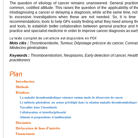
The question of etiology of cancer remains unanswered. General practio
common, codified attitude. This raises the question of the applicability of 
misdiagnosing a cancer or delaying a diagnosis, while at the same time, not
to excessive investigations when these are not needed. So, it is time 
recommendations, tools to help GPs easily finding what they need among th
and tools, to establish better collaboration between general practice and
practice and specialist medicine in order to improve cancer diagnosis as earl
Le texte complet de cet article est disponible en PDF.
Mots clés :
Thromboembolie, Tumeur, Dépistage précoce du cancer, Connaiss
Médecins généralistes
Keywords :
Thromboembolism, Neoplasms, Early detection of cancer, Health
practitioners
Plan
Introduction
Méthode
Résultats
La maladie thromboembolique veineuse comme mode de découverte de cancer
Le médecin généraliste, un acteur privilégié dans la relation maladie thromboembolique 
Travailler dans l’incertitude
Collaboration et interdisciplinarité
Attentes et propositions d’amélioration
Discussion
Déclaration de liens d’intérêts
Financement