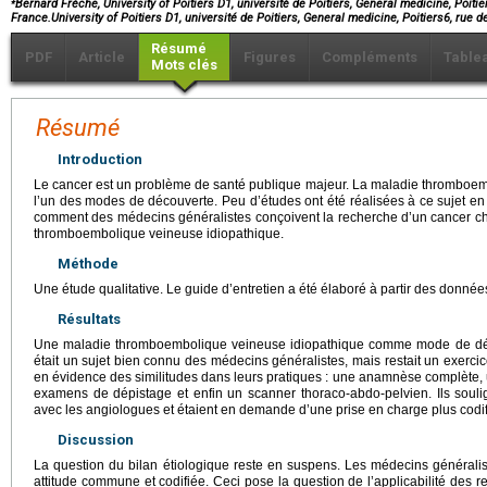
Bernard Frèche, University of Poitiers D1, université de Poitiers, General medicine, Poitiers
France.University of Poitiers D1, université de Poitiers, General medicine, Poitiers6, rue 
Résumé
PDF
Article
Figures
Compléments
Table
Mots clés
Résumé
Introduction
Le cancer est un problème de santé publique majeur. La maladie thromboem
l’un des modes de découverte. Peu d’études ont été réalisées à ce sujet en so
comment des médecins généralistes conçoivent la recherche d’un cancer ch
thromboembolique veineuse idiopathique.
Méthode
Une étude qualitative. Le guide d’entretien a été élaboré à partir des données 
Résultats
Une maladie thromboembolique veineuse idiopathique comme mode de déc
était un sujet bien connu des médecins généralistes, mais restait un exercice
en évidence des similitudes dans leurs pratiques : une anamnèse complète, 
examens de dépistage et enfin un scanner thoraco-abdo-pelvien. Ils soulig
avec les angiologues et étaient en demande d’une prise en charge plus codif
Discussion
La question du bilan étiologique reste en suspens. Les médecins généralist
attitude commune et codifiée. Ceci pose la question de l’applicabilité des r