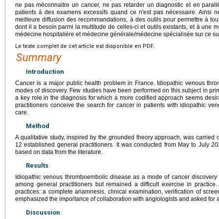
ne pas méconnaitre un cancer, ne pas retarder un diagnostic et en parall
patients à des examens excessifs quand ce n'est pas nécessaire. Ainsi ne
meilleure diffusion des recommandations, à des outils pour permettre à tou
dont il a besoin parmi la multitude de celles-ci et outils existants, et à une 
médecine hospitalière et médecine générale/médecine spécialisée sur ce su
Le texte complet de cet article est disponible en PDF.
Summary
Introduction
Cancer is a major public health problem in France. Idiopathic venous th
modes of discovery. Few studies have been performed on this subject in prim
a key role in the diagnosis for which a more codified approach seems desi
practitioners conceive the search for cancer in patients with idiopathic v
care.
Method
A qualitative study, inspired by the grounded theory approach, was carried o
12 established general practitioners. It was conducted from May to July 
based on data from the literature.
Results
Idiopathic venous thromboembolic disease as a mode of cancer discovery 
among general practitioners but remained a difficult exercise in practice. 
practices: a complete anamnesis, clinical examination, verification of scree
emphasized the importance of collaboration with angiologists and asked for
Discussion