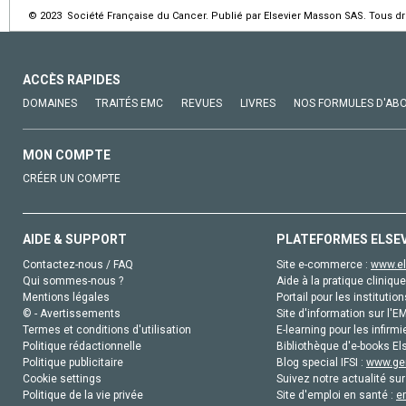
© 2023 Société Française du Cancer. Publié par Elsevier Masson SAS. Tous dro
ACCÈS RAPIDES
DOMAINES
TRAITÉS EMC
REVUES
LIVRES
NOS FORMULES D'AB
MON COMPTE
CRÉER UN COMPTE
AIDE & SUPPORT
PLATEFORMES ELSE
Contactez-nous / FAQ
Site e-commerce :
www.el
Qui sommes-nous ?
Aide à la pratique clinique
Mentions légales
Portail pour les institution
© - Avertissements
Site d'information sur l'E
Termes et conditions d'utilisation
E-learning pour les infirmi
Politique rédactionnelle
Bibliothèque d'e-books Els
Politique publicitaire
Blog special IFSI :
www.gen
Cookie settings
Suivez notre actualité sur
Politique de la vie privée
Site d'emploi en santé :
e