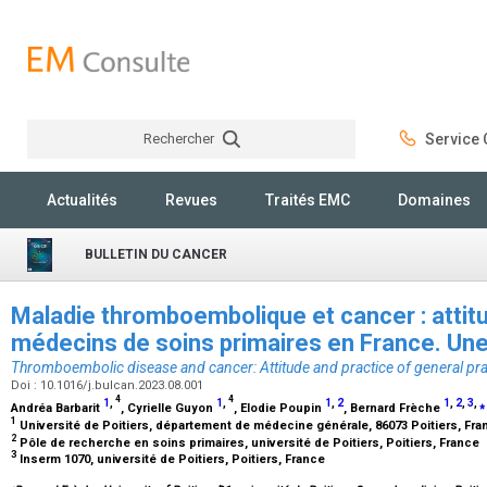
Rechercher
Service C
Rechercher
Actualités
Revues
Traités EMC
Domaines
BULLETIN DU CANCER
Maladie thromboembolique et cancer : attitu
médecins de soins primaires en France. Une
Thromboembolic disease and cancer: Attitude and practice of general pract
Doi : 10.1016/j.bulcan.2023.08.001
4
4
1
,
1
,
1
,
2
1
,
2
,
3
,
⁎
Andréa Barbarit
, Cyrielle Guyon
, Elodie Poupin
, Bernard Frèche
1
Université de Poitiers, département de médecine générale, 86073 Poitiers, Fr
2
Pôle de recherche en soins primaires, université de Poitiers, Poitiers, France
3
Inserm 1070, université de Poitiers, Poitiers, France
⁎