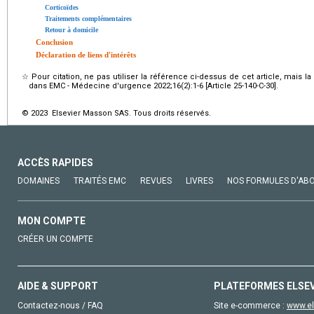
Corticoïdes
Traitements complémentaires
Retour à domicile
Conclusion
Déclaration de liens d'intérêts
☆
Pour citation, ne pas utiliser la référence ci-dessus de cet article, mais l
dans EMC - Médecine d'urgence 2022;16(2):1-6 [Article 25-140-C-30].
© 2023 Elsevier Masson SAS. Tous droits réservés.
ACCÈS RAPIDES
DOMAINES
TRAITÉS EMC
REVUES
LIVRES
NOS FORMULES D'AB
MON COMPTE
CRÉER UN COMPTE
AIDE & SUPPORT
PLATEFORMES ELSE
Contactez-nous / FAQ
Site e-commerce :
www.el