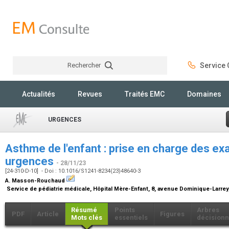
Rechercher
Service C
Rechercher
Actualités
Revues
Traités EMC
Domaines
URGENCES
Asthme de l'enfant : prise en charge des ex
urgences
- 28/11/23
[24-310-D-10] - Doi : 10.1016/S1241-8234(23)48640-3
A. Masson-Rouchaud
Service de pédiatrie médicale, Hôpital Mère-Enfant, 8, avenue Dominique-Larre
Résumé
Points
Arbres
PDF
Article
Figures
Mots clés
essentiels
décisionn