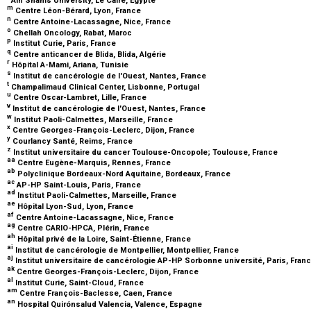
m
Centre Léon-Bérard, Lyon, France
n
Centre Antoine-Lacassagne, Nice, France
o
Chellah Oncology, Rabat, Maroc
p
Institut Curie, Paris, France
q
Centre anticancer de Blida, Blida, Algérie
r
Hôpital A-Mami, Ariana, Tunisie
s
Institut de cancérologie de l'Ouest, Nantes, France
t
Champalimaud Clinical Center, Lisbonne, Portugal
u
Centre Oscar-Lambret, Lille, France
v
Institut de cancérologie de l'Ouest, Nantes, France
w
Institut Paoli-Calmettes, Marseille, France
x
Centre Georges-François-Leclerc, Dijon, France
y
Courlancy Santé, Reims, France
z
Institut universitaire du cancer Toulouse-Oncopole; Toulouse, France
aa
Centre Eugène-Marquis, Rennes, France
ab
Polyclinique Bordeaux-Nord Aquitaine, Bordeaux, France
ac
AP-HP Saint-Louis, Paris, France
ad
Institut Paoli-Calmettes, Marseille, France
ae
Hôpital Lyon-Sud, Lyon, France
af
Centre Antoine-Lacassagne, Nice, France
ag
Centre CARIO-HPCA, Plérin, France
ah
Hôpital privé de la Loire, Saint-Étienne, France
ai
Institut de cancérologie de Montpellier, Montpellier, France
aj
Institut universitaire de cancérologie AP-HP Sorbonne université, Paris, Fran
ak
Centre Georges-François-Leclerc, Dijon, France
al
Institut Curie, Saint-Cloud, France
am
Centre François-Baclesse, Caen, France
an
Hospital Quirónsalud Valencia, Valence, Espagne