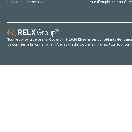
Politique de la vie privée
Site d'emploi en santé :
e
Tout le contenu de ce site: Copyright © 2026 Elsevier, ses concédants de licence e
de données, a la formation en IA et aux technologies similaires. Pour tout con