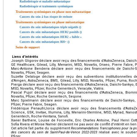
Radiothérapie et maladie métastatique
Radiothérapie et traitements systémiques
Traitements systémiques en phase non métastatique
Cancers du sein à bas risque de rechute
Traitements systémiques en phase métastatique
Cancers du sein métastatiques triple négatifs ()
Cancers du sein métastatiques HER2 positifs ()
Cancers du sein métastatiques HER2 « faible »
Cancers du sein métastatiques RH+ ()
Soins de support
Liens d'intérêts
Joseph Gligorov déclare avoir reçu des financements d'AstraZeneca, Daiichi
GE Healthcare, Gilead, Lilly, Menarini, MSD, Novartis, Onxeo, Pierre Fabre,
Marc-Antoine Benderra déclare avoir reçu des financements de Daiichi-San
Novartis, Pfizer, Seagen.
Suzette Delaloge déclare avoir reçu des subventions institutionnelles 
d'Amgen, AstraZeneca, BMS, Gilead, Lilly, MSD, Novartis, Pfizer, Puma, Ro
Pierga déclare avoir reçu des financements d'AstraZeneca, Daiichi-Sankyo, Eis
MSD, Novartis, Pfizer, Roche Genentech, Veracyte, Viatris.
Pascal Pujol déclare avoir reçu des financements d'AstraZeneca, Biomni
Novartis, Pfizer, Roche Genentech, Seqone.
Marc Spielmann déclare avoir reçu des financements de Daiichi-Sankyo, Eis
Pfizer, Pierre Fabre, Seagen.
Frédérique Penault-Llorca déclare avoir reçu des financements d'AstraZe
Science, GSK, Invitae, Illumina, Lilly, Menarini-Stemline, MSD, Myriad, Nanost
Genentech, Roche-Ventana, Sanofi.
Xavier Barthere, Louise de Forceville, Eric Charles Antoine, Paul Henri Co
Sofia Rivera et Moise Namer déclarent ne pas avoir de conflit d'intérêt en lien 
Cet article fait partie du supplément
Recommandations francophones pour la prat
des cancers du sein de Saint-Paul-de-Vence 2022-2023
réalisé avec le soutien 
Pfizer.