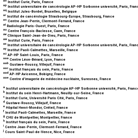
ao
Institut Curie, Paris, France
ap
Institut universitaire de cancérologie AP-HP Sorbonne université, Paris, Fra
aq
Institut Jules-Bordet, Bruxelles, Belgique
ar
Institut de cancérologie Strasbourg-Europe, Strasbourg, France
as
Centre Jean-Perrin, Clermont-Ferrand, France
at
Radiologie Paris-Ouest, Paris, France
au
Centre François-Baclesse, Caen, France
av
Clinique Saint-Jean-de-Dieu, Paris, France
aw
Institut Curie, Paris, France
ax
Institut universitaire de cancérologie AP-HP Sorbonne université, Paris, Fra
ay
Institut Paoli-Calmettes, Marseille, France
az
AP-HP Saint-Louis, Paris, France
aaa
Centre Léon-Bérard, Lyon, France
aab
Gustave-Roussy, Villejuif, France
aac
Institut français du sein, Paris, France
aad
AP-HP Avicenne, Bobigny, France
aae
Centre d'imagerie de médecine nucléaire, Suresnes, France
a
Institut universitaire de cancérologie AP-HP Sorbonne université, Paris, Fran
b
Institut du sein Henri-Hartmann, Neuilly-sur-Seine, France
c
Institut Curie, Université Paris Cité, Paris, France
d
Gustave-Roussy, Villejuif, France
e
Hôpital Henri-Mondor, Créteil, France
f
Institut Paoli-Calmettes, Marseille, France
g
CHU de Montpellier, Montpellier, France
h
Institut français du sein, Paris, France
i
Centre Jean-Perrin, Clermont-Ferrand, France
j
Cours Saint-Paul-de-Vence, Nice, France