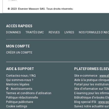
© 2023 Elsevier Masson SAS. Tous droits réservés.
ACCÈS RAPIDES
DOMAINES
TRAITÉS EMC
REVUES
LIVRES
NOS FORMULES D'AB
MON COMPTE
CRÉER UN COMPTE
AIDE & SUPPORT
PLATEFORMES ELSE
Contactez-nous / FAQ
Site e-commerce :
www.el
Qui sommes-nous ?
Aide à la pratique clinique
Mentions légales
Portail pour les institution
© - Avertissements
Site d'information sur l'E
Termes et conditions d'utilisation
E-learning pour les infirmi
Politique rédactionnelle
Bibliothèque d'e-books Els
Politique publicitaire
Blog special IFSI :
www.gen
Cookie settings
Suivez notre actualité sur