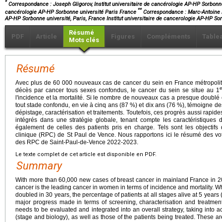
*
Correspondance : Joseph Gligorov,
Institut universitaire de cancérologie AP-HP Sorbonne 
**
cancérologie AP-HP Sorbonne université Paris France
Correspondance : Marc-Antoine 
AP-HP Sorbonne université, Paris, France Institut universitaire de cancerologie AP-HP So
Résumé
PDF
Article
Figures
Compléments
Table
Mots clés
Résumé
Avec plus de 60 000 nouveaux cas de cancer du sein en France métropoli
e
décès par cancer tous sexes confondus, le cancer du sein se situe au 1
l'incidence et la mortalité. Si le nombre de nouveaux cas a presque doublé
tout stade confondu, en vie à cinq ans (87 %) et dix ans (76 %), témoigne d
dépistage, caractérisation et traitements. Toutefois, ces progrès aussi rapides
intégrés dans une stratégie globale, tenant compte les caractéristiques 
également de celles des patients pris en charge. Tels sont les objectif
clinique (RPC) de St Paul de Vence. Nous rapportons ici le résumé des vo
des RPC de Saint-Paul-de-Vence 2022-2023.
Le texte complet de cet article est disponible en PDF.
Summary
With more than 60,000 new cases of breast cancer in mainland France in 2
cancer is the leading cancer in women in terms of incidence and mortality. 
doubled in 30 years, the percentage of patients at all stages alive at 5 years
major progress made in terms of screening, characterisation and treatment.
needs to be evaluated and integrated into an overall strategy, taking into a
(stage and biology), as well as those of the patients being treated. These a