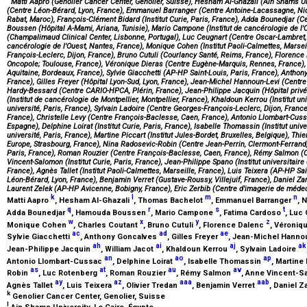
Matti Aapro (Genolier Cancer Center, Genolier, Suisse), Hesham Al-Ghazali (Ain Shams Un
(Centre Léon-Bérard, Lyon, France), Emmanuel Barranger (Centre Antoine-Lacassagne, Nic
Rabat, Maroc), François-Clément Bidard (Institut Curie, Paris, France), Adda Bounedjar (C
Boussen (Hôpital A-Mami, Ariana, Tunisie), Mario Campone (Institut de cancérologie de l'
(Champalimaud Clinical Center, Lisbonne, Portugal), Luc Ceugnart (Centre Oscar-Lambret, L
cancérologie de l'Ouest, Nantes, France), Monique Cohen (Institut Paoli-Calmettes, Marsei
François-Leclerc, Dijon, France), Bruno Cutuli (Courlancy Santé, Reims, France), Florence 
Oncopole; Toulouse, France), Véronique Dieras (Centre Eugène-Marquis, Rennes, France)
Aquitaine, Bordeaux, France), Sylvie Giacchetti (AP-HP Saint-Louis, Paris, France), Anthony
France), Gilles Freyer (Hôpital Lyon-Sud, Lyon, France), Jean-Michel Hannoun-Levi (Centr
Hardy-Bessard (Centre CARIO-HPCA, Plérin, France), Jean-Philippe Jacquin (Hôpital privé d
(Institut de cancérologie de Montpellier, Montpellier, France), Khaldoun Kerrou (Institut 
université, Paris, France), Sylvain Ladoire (Centre Georges-François-Leclerc, Dijon, France)
France), Christelle Levy (Centre François-Baclesse, Caen, France), Antonio Llombart-Cus
Espagne), Delphine Loirat (Institut Curie, Paris, France), Isabelle Thomassin (Institut un
université, Paris, France), Martine Piccart (Institut Jules-Bordet, Bruxelles, Belgique), Thie
Europe, Strasbourg, France), Nina Radosevic-Robin (Centre Jean-Perrin, Clermont-Ferrand
Paris, France), Roman Rouzier (Centre François-Baclesse, Caen, France), Rémy Salmon (Cl
Vincent-Salomon (Institut Curie, Paris, France), Jean-Philippe Spano (Institut universitai
France), Agnès Tallet (Institut Paoli-Calmettes, Marseille, France), Luis Teixera (AP-HP Sai
Léon-Bérard, Lyon, France), Benjamin Verret (Gustave-Roussy, Villejuif, France), Daniel Zarc
Laurent Zelek (AP-HP Avicenne, Bobigny, France), Eric Zerbib (Centre d'imagerie de médec
k
l
m
n
Matti Aapro
, Hesham Al-Ghazali
, Thomas Bachelot
, Emmanuel Barranger
, 
q
r
s
t
Adda Bounedjar
, Hamouda Boussen
, Mario Campone
, Fatima Cardoso
, Luc
w
x
y
z
Monique Cohen
, Charles Coutant
, Bruno Cutuli
, Florence Dalenc
, Véroniq
ac
ad
ae
Sylvie Giacchetti
, Anthony Goncalves
, Gilles Freyer
, Jean-Michel Hanno
ah
ai
aj
ak
Jean-Philippe Jacquin
, William Jacot
, Khaldoun Kerrou
, Sylvain Ladoire
an
ao
ap
Antonio Llombart-Cussac
, Delphine Loirat
, Isabelle Thomassin
, Martine
as
at
au
av
Robin
, Luc Rotenberg
, Roman Rouzier
, Rémy Salmon
, Anne Vincent-
ay
az
aaa
aab
Agnès Tallet
, Luis Teixera
, Olivier Tredan
, Benjamin Verret
, Daniel Z
k
Genolier Cancer Center, Genolier, Suisse
l
Ain Shams University, Le Caire, Égypte