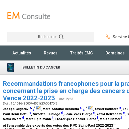
Rechercher
Service C
Rechercher
Actualités
Revues
Traités EMC
Domaines
BULLETIN DU CANCER
Recommandations francophones pour la prat
concernant la prise en charge des cancers d
Vence 2022-2023
- 06/12/23
Doi : 10.1016/S0007-4551(23)00473-3
a
,
a
,
a
*
*
Joseph Gligorov
⁎
, Marc-Antoine Benderra
⁎
,
, Xavier Barthere
, Lou
c
d
c
e
Paul Henri Cottu
, Suzette Delaloge
, Jean-Yves Pierga
, Yazid Belkacemi
, 
d
h
i
j
Sofia Rivera
, Marc Spielmann
, Frédérique Penault-Llorca
, Moise Namer
11
et l'ensemble des experts des votes des RPC Saint-Paul 2022-2023