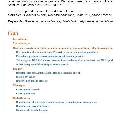
recommendations for clinical practice. We report here the summary of the v
Saint-Paul-de-Vence 2022-2023 RPCs.
Le texte complet de cet article est disponible en PDF.
Mots clés :
Cancers du sein, Recommandations, Saint-Paul, phase précoce,
Keywords :
Breast cancer, Guidelines, Saint-Paul, Early breast cancer, Metas
Plan
Introduction
Méthodologie
Diagnostic anatomopathologique, génétique et génomique tumorale, biomarqueurs
Détermination des biomarqueurs d'intérêt en routine en anatomopathologie
Place des signatures transcriptomiques en situation adjuvante
Test des gènes BRCA1/2 à visée théranostique (stades localisés et avancés non HER2 posit
Autres marqueurs théranostiques (stade avancé)
Imagerie
Dépistage des populations à haut risque de cancers du sein
Bilan d'extension
Imagerie pendant la grossesse
Chirurgie
Chirurgie de l'aisselle
Chirurgie du sein
Radiothérapie
Radiothérapie des aires ganglionnaires après chimiothérapie néoadjuvante
Radiothérapie hypofractionnée
Omission de la radiothérapie