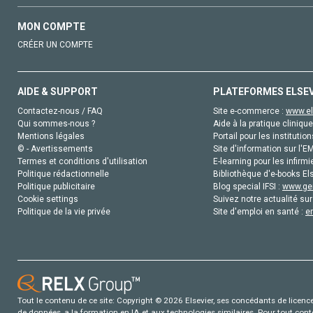
MON COMPTE
CRÉER UN COMPTE
AIDE & SUPPORT
PLATEFORMES ELSE
Contactez-nous / FAQ
Site e-commerce :
www.el
Qui sommes-nous ?
Aide à la pratique clinique
Mentions légales
Portail pour les institution
© - Avertissements
Site d'information sur l'E
Termes et conditions d'utilisation
E-learning pour les infirmi
Politique rédactionnelle
Bibliothèque d'e-books Els
Politique publicitaire
Blog special IFSI :
www.gen
Cookie settings
Suivez notre actualité sur
Politique de la vie privée
Site d'emploi en santé :
e
Tout le contenu de ce site: Copyright © 2026 Elsevier, ses concédants de licence e
de données, a la formation en IA et aux technologies similaires. Pour tout con