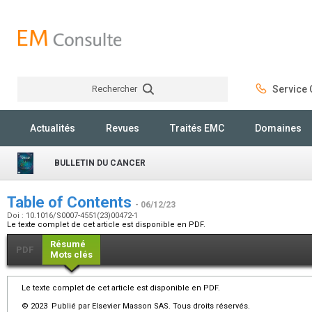
Rechercher
Service C
Rechercher
Actualités
Revues
Traités EMC
Domaines
BULLETIN DU CANCER
Table of Contents
- 06/12/23
Doi : 10.1016/S0007-4551(23)00472-1
Le texte complet de cet article est disponible en PDF.
Résumé
PDF
Mots clés
Le texte complet de cet article est disponible en PDF.
© 2023 Publié par Elsevier Masson SAS. Tous droits réservés.