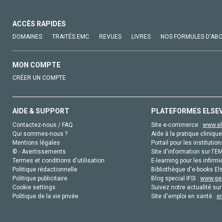
ACCÈS RAPIDES
DOMAINES
TRAITÉS EMC
REVUES
LIVRES
NOS FORMULES D'AB
MON COMPTE
CRÉER UN COMPTE
AIDE & SUPPORT
PLATEFORMES ELSE
Contactez-nous / FAQ
Site e-commerce :
www.el
Qui sommes-nous ?
Aide à la pratique clinique
Mentions légales
Portail pour les institution
© - Avertissements
Site d'information sur l'E
Termes et conditions d'utilisation
E-learning pour les infirmi
Politique rédactionnelle
Bibliothèque d'e-books Els
Politique publicitaire
Blog special IFSI :
www.gen
Cookie settings
Suivez notre actualité sur
Politique de la vie privée
Site d'emploi en santé :
e