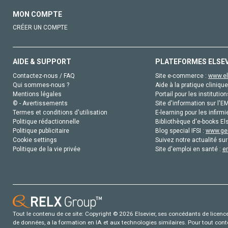
MON COMPTE
CRÉER UN COMPTE
AIDE & SUPPORT
PLATEFORMES ELSE
Contactez-nous / FAQ
Site e-commerce :
www.el
Qui sommes-nous ?
Aide à la pratique clinique
Mentions légales
Portail pour les institution
© - Avertissements
Site d'information sur l'E
Termes et conditions d'utilisation
E-learning pour les infirmi
Politique rédactionnelle
Bibliothèque d'e-books Els
Politique publicitaire
Blog special IFSI :
www.gen
Cookie settings
Suivez notre actualité sur
Politique de la vie privée
Site d'emploi en santé :
e
Tout le contenu de ce site: Copyright © 2026 Elsevier, ses concédants de licence e
de données, a la formation en IA et aux technologies similaires. Pour tout con