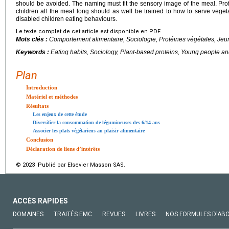
should be avoided. The naming must fit the sensory image of the meal. Prof
children all the meal long should as well be trained to how to serve veg
disabled children eating behaviours.
Le texte complet de cet article est disponible en PDF.
Mots clés :
Comportement alimentaire, Sociologie, Protéines végétales, Jeun
Keywords :
Eating habits, Sociology, Plant-based proteins, Young people and
Plan
Introduction
Matériel et méthodes
Résultats
Les enjeux de cette étude
Diversifier la consommation de légumineuses des 6/14 ans
Associer les plats végétariens au plaisir alimentaire
Conclusion
Déclaration de liens d’intérêts
© 2023 Publié par Elsevier Masson SAS.
ACCÈS RAPIDES
DOMAINES
TRAITÉS EMC
REVUES
LIVRES
NOS FORMULES D'AB