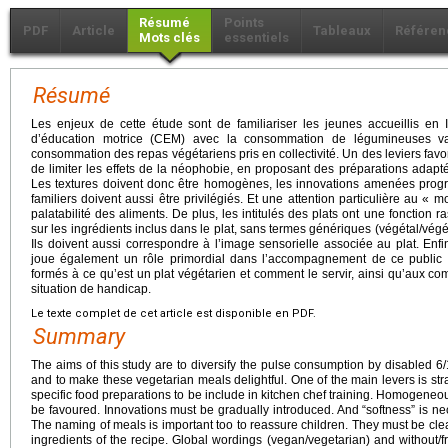
Résumé
Points
PDF
Article
Tableaux
Référen
Mots clés
essentiels
Résumé
Les enjeux de cette étude sont de familiariser les jeunes accueillis en I
d’éducation motrice (CEM) avec la consommation de légumineuses var
consommation des repas végétariens pris en collectivité. Un des leviers fav
de limiter les effets de la néophobie, en proposant des préparations adapt
Les textures doivent donc être homogènes, les innovations amenées prog
familiers doivent aussi être privilégiés. Et une attention particulière au « m
palatabilité des aliments. De plus, les intitulés des plats ont une fonction ras
sur les ingrédients inclus dans le plat, sans termes génériques (végétal/végét
Ils doivent aussi correspondre à l’image sensorielle associée au plat. Enf
joue également un rôle primordial dans l’accompagnement de ce public p
formés à ce qu’est un plat végétarien et comment le servir, ainsi qu’aux c
situation de handicap.
Le texte complet de cet article est disponible en PDF.
Summary
The aims of this study are to diversify the pulse consumption by disabled 6/
and to make these vegetarian meals delightful. One of the main levers is stra
specific food preparations to be include in kitchen chef training. Homogeneo
be favoured. Innovations must be gradually introduced. And “softness” is nec
The naming of meals is important too to reassure children. They must be cle
ingredients of the recipe. Global wordings (vegan/vegetarian) and without/fr