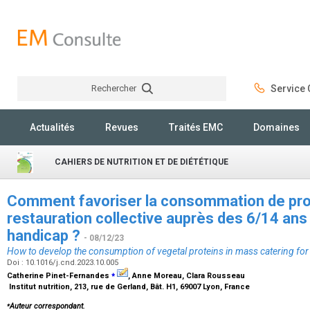
Rechercher
Service C
Rechercher
Actualités
Revues
Traités EMC
Domaines
CAHIERS DE NUTRITION ET DE DIÉTÉTIQUE
Comment favoriser la consommation de pro
restauration collective auprès des 6/14 ans 
handicap ?
- 08/12/23
How to develop the consumption of vegetal proteins in mass catering for 
Doi : 10.1016/j.cnd.2023.10.005
⁎
Catherine Pinet-Fernandes
, Anne Moreau, Clara Rousseau
Institut nutrition, 213, rue de Gerland, Bât. H1, 69007 Lyon, France
⁎
Auteur correspondant.