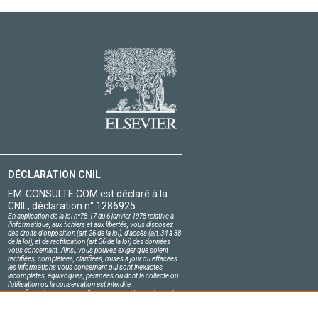
DÉCLARATION CNIL
EM-CONSULTE.COM est déclaré à la
CNIL, déclaration n° 1286925.
En application de la loi nº78-17 du 6 janvier 1978 relative à
l'informatique, aux fichiers et aux libertés, vous disposez
des droits d'opposition (art.26 de la loi), d'accès (art.34 à 38
de la loi), et de rectification (art.36 de la loi) des données
vous concernant. Ainsi, vous pouvez exiger que soient
rectifiées, complétées, clarifiées, mises à jour ou effacées
les informations vous concernant qui sont inexactes,
incomplètes, équivoques, périmées ou dont la collecte ou
l'utilisation ou la conservation est interdite.
Les informations personnelles concernant les visiteurs de
notre site, y compris leur identité, sont confidentielles.
Le responsable du site s'engage sur l'honneur à respecter