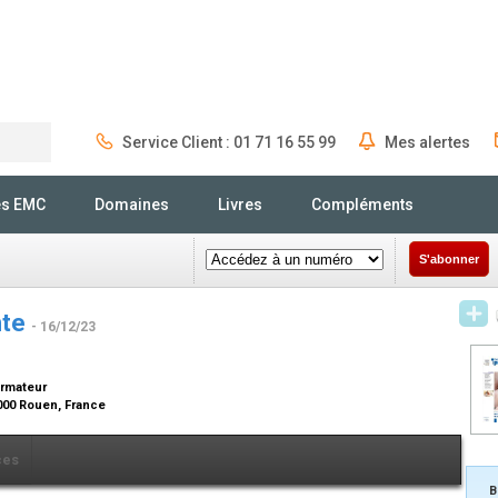
Service Client : 01 71 16 55 99
Mes alertes
Rechercher
és EMC
Domaines
Livres
Compléments
S'abonner
nte
- 16/12/23
ormateur
000 Rouen, France
ces
B