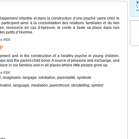
p
L
u
eloppement infantile et dans la construction d’une psyché saine chez le
 participent ainsi à la consolidation des relations familiales et du lien
ges, ressource en cas d’épreuve, le conte a toute sa place dans nos
 des petits d’Homme.
en PDF.
e
elopment and in the construction of a healthy psyche in young children.
ships and the parent-child bond. A source of pleasure and exchange, and
s place in our families and in all places where little people grow up.
en PDF.
té, imaginaire, langage, médiation, parentalité, symbole
gination, language, mediation, parenthood, storytelling, symbol
vés.