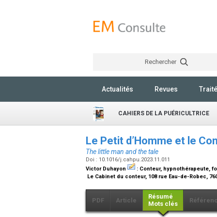
Rechercher
Actualités
Revues
Trait
CAHIERS DE LA PUÉRICULTRICE
Le Petit d’Homme et le Co
The little man and the tale
Doi : 10.1016/j.cahpu.2023.11.011
Victor Duhayon
:
Conteur, hypnothérapeute, f
Le Cabinet du conteur, 108 rue Eau-de-Robec, 76
Résumé
PDF
Article
Référen
Mots clés