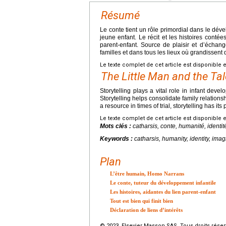
Résumé
Le conte tient un rôle primordial dans le dév
jeune enfant. Le récit et les histoires contées
parent-enfant. Source de plaisir et d’échan
familles et dans tous les lieux où grandissent
Le texte complet de cet article est disponible 
The Little Man and the Tal
Storytelling plays a vital role in infant dev
Storytelling helps consolidate family relation
a resource in times of trial, storytelling has it
Le texte complet de cet article est disponible 
Mots clés :
catharsis, conte, humanité, identi
Keywords :
catharsis, humanity, identity, ima
Plan
L’être humain, Homo Narrans
Le conte, tuteur du développement infantile
Les histoires, aidantes du lien parent-enfant
Tout est bien qui finit bien
Déclaration de liens d’intérêts
© 2023 Elsevier Masson SAS. Tous droits réser