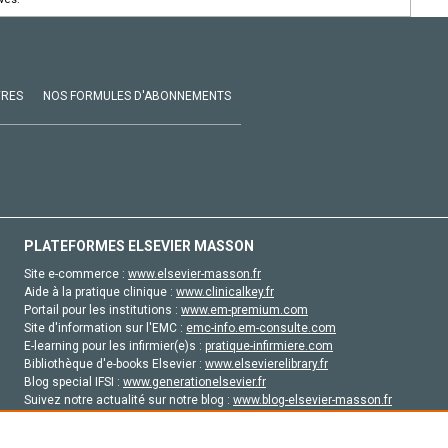
VRES
NOS FORMULES D'ABONNEMENTS
PLATEFORMES ELSEVIER MASSON
Site e-commerce :
www.elsevier-masson.fr
Aide à la pratique clinique :
www.clinicalkey.fr
Portail pour les institutions :
www.em-premium.com
Site d'information sur l'EMC :
emc-info.em-consulte.com
E-learning pour les infirmier(e)s :
pratique-infirmiere.com
Bibliothèque d'e-books Elsevier :
www.elsevierelibrary.fr
Blog special IFSI :
www.generationelsevier.fr
Suivez notre actualité sur notre blog :
www.blog-elsevier-masson.fr
Site d'emploi en santé :
emploisante.com