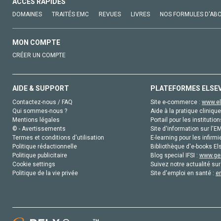
ACCÈS RAPIDES
DOMAINES
TRAITÉS EMC
REVUES
LIVRES
NOS FORMULES D'AB
MON COMPTE
CRÉER UN COMPTE
AIDE & SUPPORT
PLATEFORMES ELSE
Contactez-nous / FAQ
Site e-commerce :
www.el
Qui sommes-nous ?
Aide à la pratique clinique
Mentions légales
Portail pour les institution
© - Avertissements
Site d'information sur l'E
Termes et conditions d'utilisation
E-learning pour les infirmi
Politique rédactionnelle
Bibliothèque d'e-books Els
Politique publicitaire
Blog special IFSI :
www.gen
Cookie settings
Suivez notre actualité sur
Politique de la vie privée
Site d'emploi en santé :
e