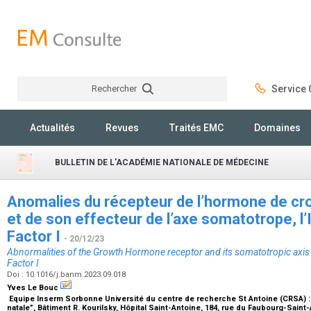
Rechercher
Service C
Rechercher
Actualités
Revues
Traités EMC
Domaines
BULLETIN DE L'ACADÉMIE NATIONALE DE MÉDECINE
Anomalies du récepteur de l’hormone de cr
et de son effecteur de l’axe somatotrope, l’
Factor I
- 20/12/23
Abnormalities of the Growth Hormone receptor and its somatotropic axis e
Factor I
Doi : 10.1016/j.banm.2023.09.018
Yves Le Bouc
Equipe Inserm Sorbonne Université du centre de recherche St Antoine (CRSA) :
natale”, Bâtiment R. Kourilsky, Hôpital Saint-Antoine, 184, rue du Faubourg-Sain