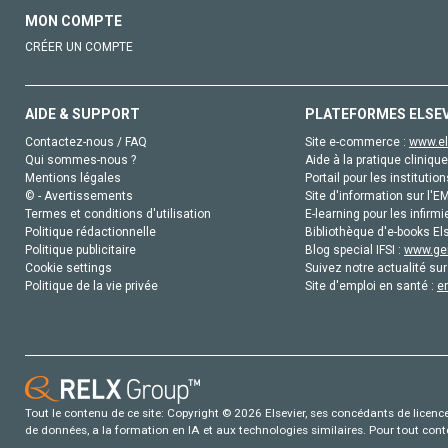
MON COMPTE
CRÉER UN COMPTE
AIDE & SUPPORT
PLATEFORMES ELSE
Contactez-nous / FAQ
Site e-commerce :
www.el
Qui sommes-nous ?
Aide à la pratique clinique
Mentions légales
Portail pour les institution
© - Avertissements
Site d'information sur l'E
Termes et conditions d'utilisation
E-learning pour les infirmi
Politique rédactionnelle
Bibliothèque d'e-books Els
Politique publicitaire
Blog special IFSI :
www.gen
Cookie settings
Suivez notre actualité sur
Politique de la vie privée
Site d'emploi en santé :
e
Tout le contenu de ce site: Copyright © 2026 Elsevier, ses concédants de licence e
de données, a la formation en IA et aux technologies similaires. Pour tout con