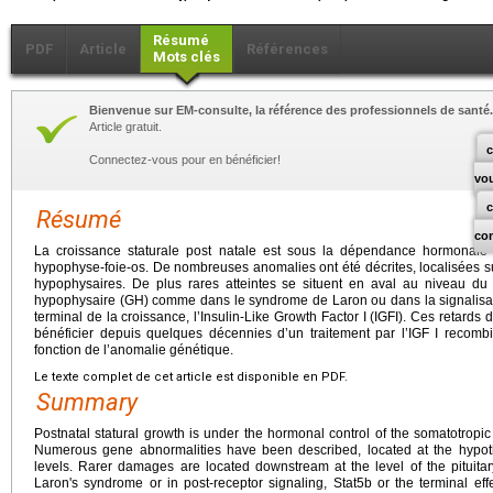
Résumé
PDF
Article
Références
Mots clés
Bienvenue sur EM-consulte, la référence des professionnels de santé.
Article gratuit.
c
Connectez-vous pour en bénéficier!
vo
Résumé
co
La croissance staturale post natale est sous la dépendance hormonale
hypophyse-foie-os. De nombreuses anomalies ont été décrites, localisées s
hypophysaires. De plus rares atteintes se situent en aval au niveau du
hypophysaire (GH) comme dans le syndrome de Laron ou dans la signalisatio
terminal de la croissance, l’Insulin-Like Growth Factor I (IGFI). Ces retard
bénéficier depuis quelques décennies d’un traitement par l’IGF I recombi
fonction de l’anomalie génétique.
Le texte complet de cet article est disponible en PDF.
Summary
Postnatal statural growth is under the hormonal control of the somatotropic 
Numerous gene abnormalities have been described, located at the hypoth
levels. Rarer damages are located downstream at the level of the pituita
Laron's syndrome or in post-receptor signaling, Stat5b or the terminal eff