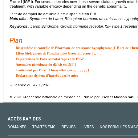
Factor I (IGF I). For several decades now, these severe statural growth retard
treatment, with variable efficacy depending on the genetic abnormality.
Le texte complet de cet article est disponible en PDF.
Mots clés :
Syndrome de Laron, Récepteur hormone de croissance hypophys
Keywords :
Laron Syndrome, Growth hormone receptor, IGF Type 1 receptor
Plan
Biosynthèse et contrôle de l’hormone de croissance hypophysaire (GH) et de l’Insu
Effets biologiques de l’Insulin-Like Growth Factor I [
,
,
,
]
Explorations de l’axe somatotrope et de l’IGF I
Anomalies génétiques du déficit en IGF I
Traitement par l’IGF 1 biosynthétique [
,
,
,
,
,
,
,
]
Déclaration de liens d’intérêt avec le sujet
☆
Séance du 26/09/2023.
© 2023 l'Académie nationale de médecine. Publié par Elsevier Masson SAS. To
ACCÈS RAPIDES
DOMAINES
TRAITÉS EMC
REVUES
LIVRES
NOS FORMULES D'AB